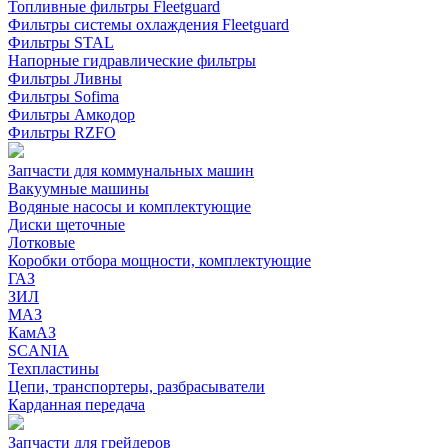
Топливные фильтры Fleetguard
Фильтры системы охлаждения Fleetguard
Фильтры STAL
Напорные гидравлические фильтры
Фильтры Ливны
Фильтры Sofima
Фильтры Амкодор
Фильтры RZFO
Запчасти для коммунальных машин
Вакуумные машины
Водяные насосы и комплектующие
Диски щеточные
Лотковые
Коробки отбора мощности, комплектующие
ГАЗ
ЗИЛ
МАЗ
КамАЗ
SCANIA
Техпластины
Цепи, транспортеры, разбрасыватели
Карданная передача
Запчасти для грейдеров