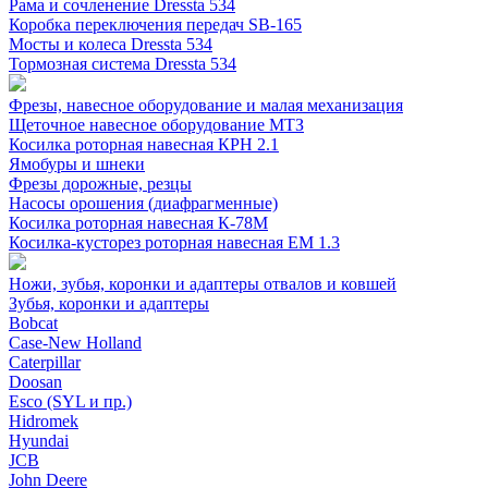
Рама и сочленение Dressta 534
Коробка переключения передач SB-165
Мосты и колеса Dressta 534
Тормозная система Dressta 534
Фрезы, навесное оборудование и малая механизация
Щеточное навесное оборудование МТЗ
Косилка роторная навесная КРН 2.1
Ямобуры и шнеки
Фрезы дорожные, резцы
Насосы орошения (диафрагменные)
Косилка роторная навесная К-78М
Косилка-кусторез роторная навесная ЕМ 1.3
Ножи, зубья, коронки и адаптеры отвалов и ковшей
Зубья, коронки и адаптеры
Bobcat
Case-New Holland
Caterpillar
Doosan
Esco (SYL и пр.)
Hidromek
Hyundai
JCB
John Deere