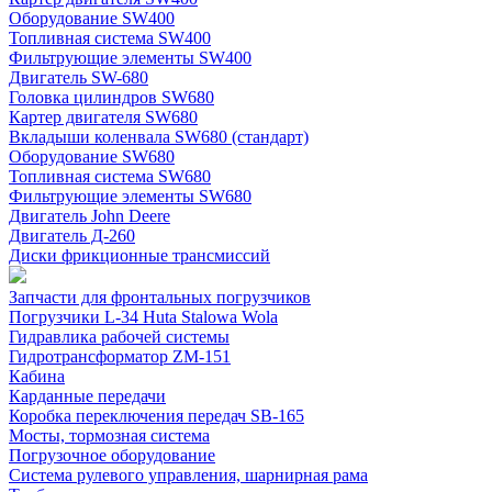
Оборудование SW400
Топливная система SW400
Фильтрующие элементы SW400
Двигатель SW-680
Головка цилиндров SW680
Картер двигателя SW680
Вкладыши коленвала SW680 (стандарт)
Оборудование SW680
Топливная система SW680
Фильтрующие элементы SW680
Двигатель John Deere
Двигатель Д-260
Диски фрикционные трансмиссий
Запчасти для фронтальных погрузчиков
Погрузчики L-34 Huta Stalowa Wola
Гидравлика рабочей системы
Гидротрансформатор ZM-151
Кабина
Карданные передачи
Коробка переключения передач SB-165
Мосты, тормозная система
Погрузочное оборудование
Система рулевого управления, шарнирная рама