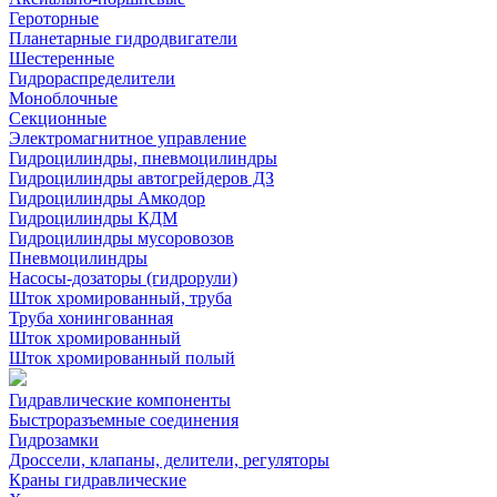
Героторные
Планетарные гидродвигатели
Шестеренные
Гидрораспределители
Моноблочные
Секционные
Электромагнитное управление
Гидроцилиндры, пневмоцилиндры
Гидроцилиндры автогрейдеров ДЗ
Гидроцилиндры Амкодор
Гидроцилиндры КДМ
Гидроцилиндры мусоровозов
Пневмоцилиндры
Насосы-дозаторы (гидрорули)
Шток хромированный, труба
Труба хонингованная
Шток хромированный
Шток хромированный полый
Гидравлические компоненты
Быстроразъемные соединения
Гидрозамки
Дроссели, клапаны, делители, регуляторы
Краны гидравлические