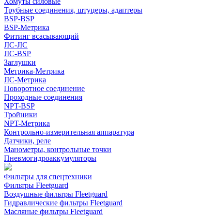
Хомуты силовые
Трубные соединения, штуцеры, адаптеры
BSP-BSP
BSP-Метрика
Фитинг всасывающий
JIC-JIC
JIC-BSP
Заглушки
Метрика-Метрика
JIC-Метрика
Поворотное соединение
Проходные соединения
NPT-BSP
Тройники
NPT-Метрика
Контрольно-измерительная аппаратура
Датчики, реле
Манометры, контрольные точки
Пневмогидроаккумуляторы
Фильтры для спецтехники
Фильтры Fleetguard
Воздушные фильтры Fleetguard
Гидравлические фильтры Fleetguard
Масляные фильтры Fleetguard