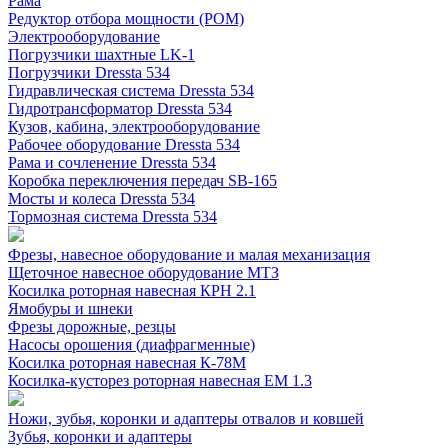
Рама
Редуктор отбора мощности (РОМ)
Электрооборудование
Погрузчики шахтные LK-1
Погрузчики Dressta 534
Гидравлическая система Dressta 534
Гидротрансформатор Dressta 534
Кузов, кабина, электрооборудование
Рабочее оборудование Dressta 534
Рама и сочленение Dressta 534
Коробка переключения передач SB-165
Мосты и колеса Dressta 534
Тормозная система Dressta 534
Фрезы, навесное оборудование и малая механизация
Щеточное навесное оборудование МТЗ
Косилка роторная навесная КРН 2.1
Ямобуры и шнеки
Фрезы дорожные, резцы
Насосы орошения (диафрагменные)
Косилка роторная навесная К-78М
Косилка-кусторез роторная навесная ЕМ 1.3
Ножи, зубья, коронки и адаптеры отвалов и ковшей
Зубья, коронки и адаптеры