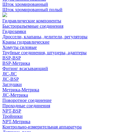
Шток хромированный
Шток хромированный полый
Гидравлические компоненты
Быстроразъемные соединения
Гидрозамки
Дроссели, клапаны, делители, регуляторы
Краны гидравлические
Хомуты силовые
Трубные соединения, штуцеры, адаптеры
BSP-BSP
BSP-Метрика
Фитинг всасывающий
JIC-JIC
JIC-BSP
Заглушки
Метрика-Метрика
JIC-Метрика
Поворотное соединение
Проходные соединения
NPT-BSP
Тройники
NPT-Метрика
Контрольно-измерительная аппаратура