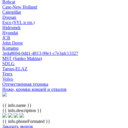
Bobcat
Case-New Holland
Caterpillar
Doosan
Esco (SYL и пр.)
Hidromek
Hyundai
JCB
John Deere
Komatsu
3eda8694-0dd1-4813-99e1-c7e3afc13327
MST (Sanko Makina)
SDLG
Tarsus-ELAZ
Terex
Volvo
Отечественная техника
Ножи, кромки ковшей и отвалов
{{ info.name }}
{{ info.description }}
{{ info.phoneFormated }}
Заказать звонок