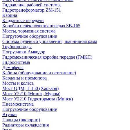
Гидравлика рабочей системы
Гидротрансформатор ZM-151
Кабина
Карданные передачи
Коробка переключения передач SB-165
Мосты, тормозная система
Погрузочное оборудование
Система рулевого управления, шарнирная рама
Трубопроводы
Погрузчики Амкодор
Гидромеханическая коробка передач (ГМКП)
Гидросистема
Демпферы
Кабина (оборудование и остекление)
Карданы и промопора
Мосты и колеса
Мост ОДМ, Т-150 (Харьков)
Мост У2210 (Минск, Муром)
Мост У2210 Гидротормоза (Минск)
Пневмосистема
Погрузочное оборудование
Втулки
Пальцы (шкворни)
Радиаторы охлаждения