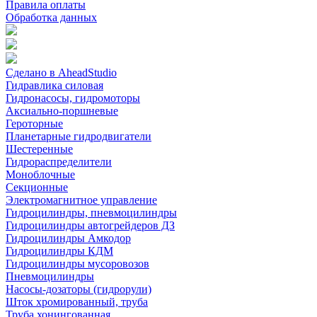
Правила оплаты
Обработка данных
Сделано в AheadStudio
Гидравлика силовая
Гидронасосы, гидромоторы
Аксиально-поршневые
Героторные
Планетарные гидродвигатели
Шестеренные
Гидрораспределители
Моноблочные
Секционные
Электромагнитное управление
Гидроцилиндры, пневмоцилиндры
Гидроцилиндры автогрейдеров ДЗ
Гидроцилиндры Амкодор
Гидроцилиндры КДМ
Гидроцилиндры мусоровозов
Пневмоцилиндры
Насосы-дозаторы (гидрорули)
Шток хромированный, труба
Труба хонингованная