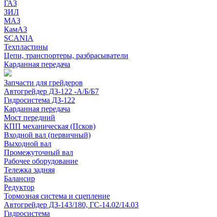
ГАЗ
ЗИЛ
МАЗ
КамАЗ
SCANIA
Техпластины
Цепи, транспортеры, разбрасыватели
Карданная передача
Запчасти для грейдеров
Автогрейдер ДЗ-122 -А/Б/Б7
Гидросистема ДЗ-122
Карданная передача
Мост передний
КПП механическая (Псков)
Входной вал (первичный)
Выходной вал
Промежуточный вал
Рабочее оборудование
Тележка задняя
Балансир
Редуктор
Тормозная система и сцепление
Автогрейдер ДЗ-143/180, ГС-14.02/14.03
Гидросистема