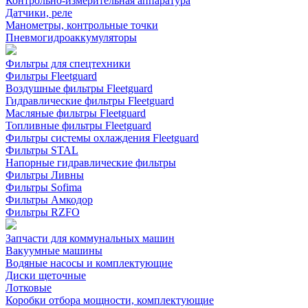
Контрольно-измерительная аппаратура
Датчики, реле
Манометры, контрольные точки
Пневмогидроаккумуляторы
Фильтры для спецтехники
Фильтры Fleetguard
Воздушные фильтры Fleetguard
Гидравлические фильтры Fleetguard
Масляные фильтры Fleetguard
Топливные фильтры Fleetguard
Фильтры системы охлаждения Fleetguard
Фильтры STAL
Напорные гидравлические фильтры
Фильтры Ливны
Фильтры Sofima
Фильтры Амкодор
Фильтры RZFO
Запчасти для коммунальных машин
Вакуумные машины
Водяные насосы и комплектующие
Диски щеточные
Лотковые
Коробки отбора мощности, комплектующие