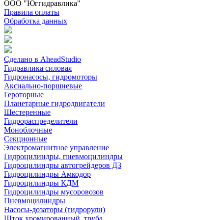
ООО "Юггидравлика"
Правила оплаты
Обработка данных
Сделано в AheadStudio
Гидравлика силовая
Гидронасосы, гидромоторы
Аксиально-поршневые
Героторные
Планетарные гидродвигатели
Шестеренные
Гидрораспределители
Моноблочные
Секционные
Электромагнитное управление
Гидроцилиндры, пневмоцилиндры
Гидроцилиндры автогрейдеров ДЗ
Гидроцилиндры Амкодор
Гидроцилиндры КДМ
Гидроцилиндры мусоровозов
Пневмоцилиндры
Насосы-дозаторы (гидрорули)
Шток хромированный, труба