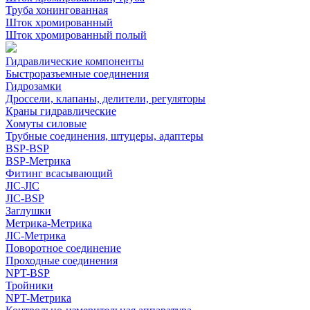
Труба хонингованная
Шток хромированный
Шток хромированный полый
Гидравлические компоненты
Быстроразъемные соединения
Гидрозамки
Дроссели, клапаны, делители, регуляторы
Краны гидравлические
Хомуты силовые
Трубные соединения, штуцеры, адаптеры
BSP-BSP
BSP-Метрика
Фитинг всасывающий
JIC-JIC
JIC-BSP
Заглушки
Метрика-Метрика
JIC-Метрика
Поворотное соединение
Проходные соединения
NPT-BSP
Тройники
NPT-Метрика