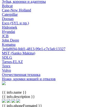
Зубья, коронки и адаптеры
Bobcat
Case-New Holland
Caterpillar
Doosan
Esco (SYL и пр.)
Hidromek
Hyundai
JCB
John Deere
Komatsu
3eda8694-0dd1-4813-99e1-c7e3afc13327
MST (Sanko Makina)
SDLG
Tarsus-ELAZ
Terex
Volvo
Отечественная техника
Ножи, кромки ковшей и отвалов
{{ info.name }}
{{ info.description }}
{{ info.phoneFormated }}