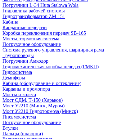
Погрузчики L-34 Huta Stalowa Wola
Гидравлика рабочей системы
Гидротрансформатор ZM-151
Кабина
Карданные передачи
Коробка переключения передач SB-165
Мосты, тормозная система
Погрузочное оборудование
Система рулевого управления, шарнирная рама
Трубопроводы
Погрузчики Амкодор
Гидромеханическая коробка передач (ГМКП)
Гидросистема
Демпферы
Кабина (оборудование и остекление)
Карданы и промопора
Мосты и колеса
Мост ОДМ, Т-150 (Харьков)
Мост У2210 (Минск, Муром)
Мост У2210 Гидротормоза (Минск)
Пневмосистема
Погрузочное оборудование
Втулки
Пальцы (шкворни)