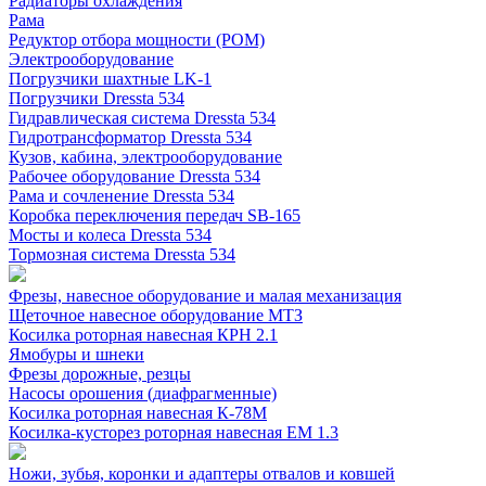
Радиаторы охлаждения
Рама
Редуктор отбора мощности (РОМ)
Электрооборудование
Погрузчики шахтные LK-1
Погрузчики Dressta 534
Гидравлическая система Dressta 534
Гидротрансформатор Dressta 534
Кузов, кабина, электрооборудование
Рабочее оборудование Dressta 534
Рама и сочленение Dressta 534
Коробка переключения передач SB-165
Мосты и колеса Dressta 534
Тормозная система Dressta 534
Фрезы, навесное оборудование и малая механизация
Щеточное навесное оборудование МТЗ
Косилка роторная навесная КРН 2.1
Ямобуры и шнеки
Фрезы дорожные, резцы
Насосы орошения (диафрагменные)
Косилка роторная навесная К-78М
Косилка-кусторез роторная навесная ЕМ 1.3
Ножи, зубья, коронки и адаптеры отвалов и ковшей