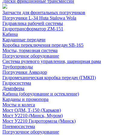
Диски фрикционные трансмиссий
Запчасти для фронтальных погрузчиков
Погрузчики L-34 Huta Stalowa Wola
Гидравлика рабочей системы
Гидротрансформатор ZM-151
Кабина
Карданные передачи
Коробка переключения передач SB-165
Мосты, тормозная система
Погрузочное оборудование
Система рулевого управления, шарнирная рама
Трубопроводы
Погрузчики Амкодор
Гидромеханическая коробка передач (ГМКП)
Гидросистема
Демпферы
Кабина (оборудование и остекление)
Карданы и промопора
Мосты и колеса
Мост ОДМ, Т-150 (Харьков)
Мост У2210 (Минск, Муром)
Мост У2210 Гидротормоза (Минск)
Пневмосистема
Погрузочное оборудование