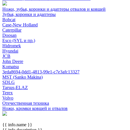
Ножи, зубья, коронки и адаптеры отвалов и ковшей
Зубья, коронки и адаптеры
Bobcat
Case-New Holland
Caterpillar
Doosan
Esco (SYL и пр.)
Hidromek
Hyundai
JCB
John Deere
Komatsu
3eda8694-0dd1-4813-99e1-c7e3afc13327
MST (Sanko Makina)
SDLG
Tarsus-ELAZ
Terex
Volvo
Отечественная техника
Ножи, кромки ковшей и отвалов
{{ info.name }}
{{ info.description }}