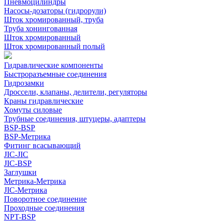
Пневмоцилиндры
Насосы-дозаторы (гидрорули)
Шток хромированный, труба
Труба хонингованная
Шток хромированный
Шток хромированный полый
Гидравлические компоненты
Быстроразъемные соединения
Гидрозамки
Дроссели, клапаны, делители, регуляторы
Краны гидравлические
Хомуты силовые
Трубные соединения, штуцеры, адаптеры
BSP-BSP
BSP-Метрика
Фитинг всасывающий
JIC-JIC
JIC-BSP
Заглушки
Метрика-Метрика
JIC-Метрика
Поворотное соединение
Проходные соединения
NPT-BSP