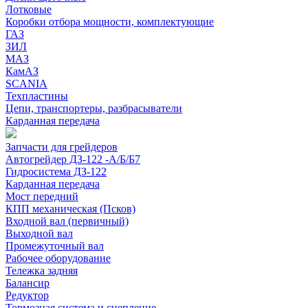
Лотковые
Коробки отбора мощности, комплектующие
ГАЗ
ЗИЛ
МАЗ
КамАЗ
SCANIA
Техпластины
Цепи, транспортеры, разбрасыватели
Карданная передача
Запчасти для грейдеров
Автогрейдер ДЗ-122 -А/Б/Б7
Гидросистема ДЗ-122
Карданная передача
Мост передний
КПП механическая (Псков)
Входной вал (первичный)
Выходной вал
Промежуточный вал
Рабочее оборудование
Тележка задняя
Балансир
Редуктор
Тормозная система и сцепление