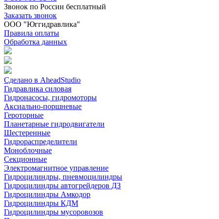
Звонок по России бесплатный
Заказать звонок
ООО "Юггидравлика"
Правила оплаты
Обработка данных
Сделано в AheadStudio
Гидравлика силовая
Гидронасосы, гидромоторы
Аксиально-поршневые
Героторные
Планетарные гидродвигатели
Шестеренные
Гидрораспределители
Моноблочные
Секционные
Электромагнитное управление
Гидроцилиндры, пневмоцилиндры
Гидроцилиндры автогрейдеров ДЗ
Гидроцилиндры Амкодор
Гидроцилиндры КДМ
Гидроцилиндры мусоровозов