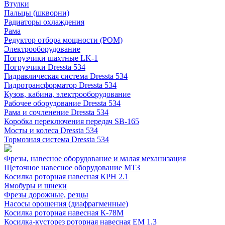
Втулки
Пальцы (шкворни)
Радиаторы охлаждения
Рама
Редуктор отбора мощности (РОМ)
Электрооборудование
Погрузчики шахтные LK-1
Погрузчики Dressta 534
Гидравлическая система Dressta 534
Гидротрансформатор Dressta 534
Кузов, кабина, электрооборудование
Рабочее оборудование Dressta 534
Рама и сочленение Dressta 534
Коробка переключения передач SB-165
Мосты и колеса Dressta 534
Тормозная система Dressta 534
Фрезы, навесное оборудование и малая механизация
Щеточное навесное оборудование МТЗ
Косилка роторная навесная КРН 2.1
Ямобуры и шнеки
Фрезы дорожные, резцы
Насосы орошения (диафрагменные)
Косилка роторная навесная К-78М
Косилка-кусторез роторная навесная ЕМ 1.3