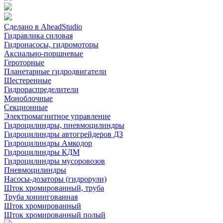
Сделано в AheadStudio
Гидравлика силовая
Гидронасосы, гидромоторы
Аксиально-поршневые
Героторные
Планетарные гидродвигатели
Шестеренные
Гидрораспределители
Моноблочные
Секционные
Электромагнитное управление
Гидроцилиндры, пневмоцилиндры
Гидроцилиндры автогрейдеров ДЗ
Гидроцилиндры Амкодор
Гидроцилиндры КДМ
Гидроцилиндры мусоровозов
Пневмоцилиндры
Насосы-дозаторы (гидрорули)
Шток хромированный, труба
Труба хонингованная
Шток хромированный
Шток хромированный полый