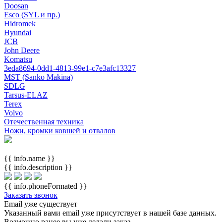
Doosan
Esco (SYL и пр.)
Hidromek
Hyundai
JCB
John Deere
Komatsu
3eda8694-0dd1-4813-99e1-c7e3afc13327
MST (Sanko Makina)
SDLG
Tarsus-ELAZ
Terex
Volvo
Отечественная техника
Ножи, кромки ковшей и отвалов
{{ info.name }}
{{ info.description }}
{{ info.phoneFormated }}
Заказать звонок
Email уже существует
Указанный вами email
уже присутствует в нашей базе данных.
Возможно ранее вы уже делали заказ.