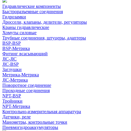
Гидравлические компоненты
Быстроразъемные соединения
Гидрозамки
Дроссели, клапаны, делители, регуляторы
Краны гидравлические
Хомуты силовые
Трубные соединения, штуцеры, адаптеры
BSP-BSP
BSP-Метрика
Фитинг всасывающий
JIC-JIC
JIC-BSP
Заглушки
Метрика-Метрика
JIC-Метрика
Поворотное соединение
Проходные соединения
NPT-BSP
Тройники
NPT-Метрика
Контрольно-измерительная аппаратура
Датчики, реле
Манометры, контрольные точки
Пневмогидроаккумуляторы