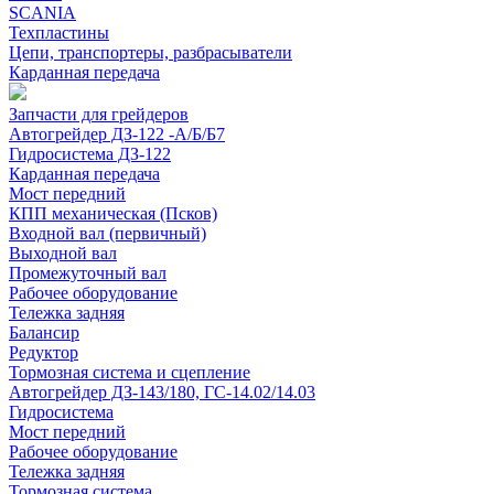
SCANIA
Техпластины
Цепи, транспортеры, разбрасыватели
Карданная передача
Запчасти для грейдеров
Автогрейдер ДЗ-122 -А/Б/Б7
Гидросистема ДЗ-122
Карданная передача
Мост передний
КПП механическая (Псков)
Входной вал (первичный)
Выходной вал
Промежуточный вал
Рабочее оборудование
Тележка задняя
Балансир
Редуктор
Тормозная система и сцепление
Автогрейдер ДЗ-143/180, ГС-14.02/14.03
Гидросистема
Мост передний
Рабочее оборудование
Тележка задняя
Тормозная система