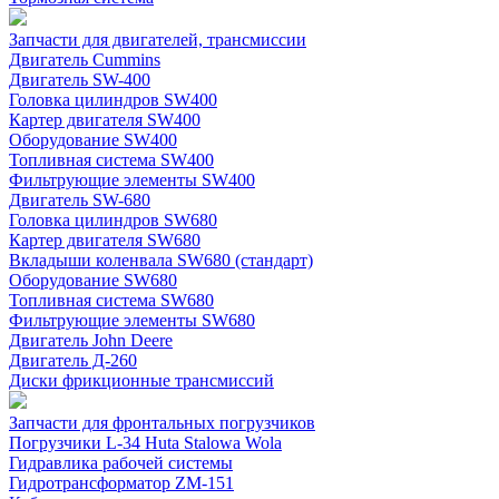
Запчасти для двигателей, трансмиссии
Двигатель Cummins
Двигатель SW-400
Головка цилиндров SW400
Картер двигателя SW400
Оборудование SW400
Топливная система SW400
Фильтрующие элементы SW400
Двигатель SW-680
Головка цилиндров SW680
Картер двигателя SW680
Вкладыши коленвала SW680 (стандарт)
Оборудование SW680
Топливная система SW680
Фильтрующие элементы SW680
Двигатель John Deere
Двигатель Д-260
Диски фрикционные трансмиссий
Запчасти для фронтальных погрузчиков
Погрузчики L-34 Huta Stalowa Wola
Гидравлика рабочей системы
Гидротрансформатор ZM-151