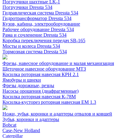
Погрузчики шахтные LK-1
Погрузчики Dressta 534
Гидравлическая система Dressta 534
Гидротрансформатор Dressta 534
Кузов, кабина, электрооборудование
Рабочее оборудование Dressta 534
Рама и сочленение Dressta 534
Коробка переключения передач SB-165
Мосты и колеса Dressta 534
Тормозная система Dressta 534
Фрезы, навесное оборудование и малая механизация
Щеточное навесное оборудование МТЗ
Косилка роторная навесная КРН 2.1
Ямобуры и шнеки
Фрезы дорожные, резцы
Насосы орошения (диафрагменные)
Косилка роторная навесная К-78М
Косилка-кусторез роторная навесная ЕМ 1.3
Ножи, зубья, коронки и адаптеры отвалов и ковшей
Зубья, коронки и адаптеры
Bobcat
Case-New Holland
Caterpillar