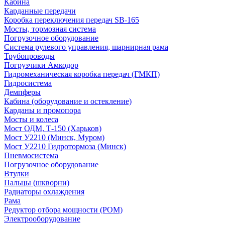
Кабина
Карданные передачи
Коробка переключения передач SB-165
Мосты, тормозная система
Погрузочное оборудование
Система рулевого управления, шарнирная рама
Трубопроводы
Погрузчики Амкодор
Гидромеханическая коробка передач (ГМКП)
Гидросистема
Демпферы
Кабина (оборудование и остекление)
Карданы и промопора
Мосты и колеса
Мост ОДМ, Т-150 (Харьков)
Мост У2210 (Минск, Муром)
Мост У2210 Гидротормоза (Минск)
Пневмосистема
Погрузочное оборудование
Втулки
Пальцы (шкворни)
Радиаторы охлаждения
Рама
Редуктор отбора мощности (РОМ)
Электрооборудование