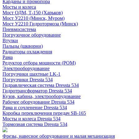
Карданы и промопора
Мосты и колеса
Мост ОДМ, Т-150 (Харьков)
Мост У2210 (Минск, Муром)
Мост У2210 Гидротормоза (Минск)
Пневмосистема
Погрузочное оборудование
Втулки
Пальцы (шкворни)
Радиаторы охлаждения
Рама
Редуктор отбора мощности (РОМ)
Электрооборудование
Погрузчики шахтные LK-1
Погрузчики Dressta 534
Гидравлическая система Dressta 534
Гидротрансформатор Dressta 534
Кузов, кабина, электрооборудование
Рабочее оборудование Dressta 534
Рама и сочленение Dressta 534
Коробка переключения передач SB-165
Мосты и колеса Dressta 534
Тормозная система Dressta 534
Фрезы, навесное оборудование и малая механизация