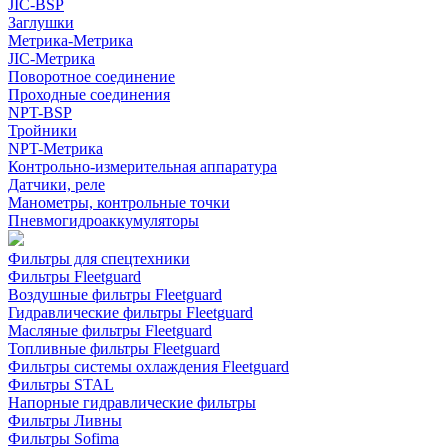
JIC-BSP
Заглушки
Метрика-Метрика
JIC-Метрика
Поворотное соединение
Проходные соединения
NPT-BSP
Тройники
NPT-Метрика
Контрольно-измерительная аппаратура
Датчики, реле
Манометры, контрольные точки
Пневмогидроаккумуляторы
Фильтры для спецтехники
Фильтры Fleetguard
Воздушные фильтры Fleetguard
Гидравлические фильтры Fleetguard
Масляные фильтры Fleetguard
Топливные фильтры Fleetguard
Фильтры системы охлаждения Fleetguard
Фильтры STAL
Напорные гидравлические фильтры
Фильтры Ливны
Фильтры Sofima