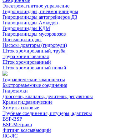
Секционные
Электромагнитное управление
Гидроцилиндры, пневмоцилиндры
Гидроцилиндры автогрейдеров ДЗ
Гидроцилиндры Амкодор
Гидроцилиндры КДМ
Гидроцилиндры мусоровозов
Пневмоцилиндры
Насосы-дозаторы (гидрорули)
Шток хромированный, труба
Труба хонингованная
Шток хромированный
Шток хромированный полый
Гидравлические компоненты
Быстроразъемные соединения
Гидрозамки
Дроссели, клапаны, делители, регуляторы
Краны гидравлические
Хомуты силовые
Трубные соединения, штуцеры, адаптеры
BSP-BSP
BSP-Метрика
Фитинг всасывающий
JIC-JIC