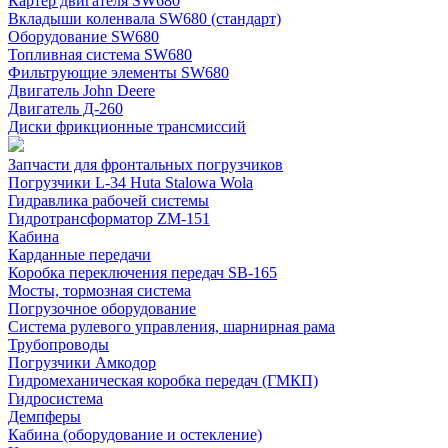
Картер двигателя SW680
Вкладыши коленвала SW680 (стандарт)
Оборудование SW680
Топливная система SW680
Фильтрующие элементы SW680
Двигатель John Deere
Двигатель Д-260
Диски фрикционные трансмиссий
Запчасти для фронтальных погрузчиков
Погрузчики L-34 Huta Stalowa Wola
Гидравлика рабочей системы
Гидротрансформатор ZM-151
Кабина
Карданные передачи
Коробка переключения передач SB-165
Мосты, тормозная система
Погрузочное оборудование
Система рулевого управления, шарнирная рама
Трубопроводы
Погрузчики Амкодор
Гидромеханическая коробка передач (ГМКП)
Гидросистема
Демпферы
Кабина (оборудование и остекление)