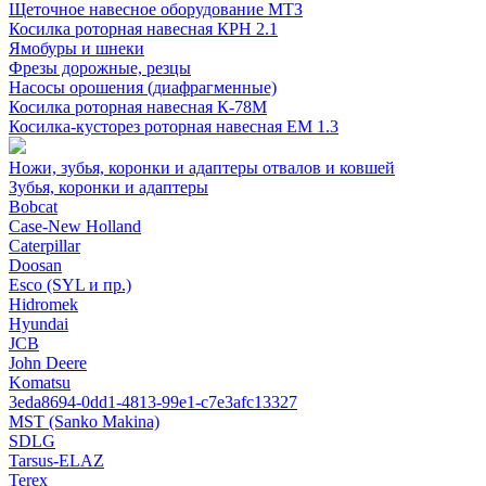
Щеточное навесное оборудование МТЗ
Косилка роторная навесная КРН 2.1
Ямобуры и шнеки
Фрезы дорожные, резцы
Насосы орошения (диафрагменные)
Косилка роторная навесная К-78М
Косилка-кусторез роторная навесная ЕМ 1.3
Ножи, зубья, коронки и адаптеры отвалов и ковшей
Зубья, коронки и адаптеры
Bobcat
Case-New Holland
Caterpillar
Doosan
Esco (SYL и пр.)
Hidromek
Hyundai
JCB
John Deere
Komatsu
3eda8694-0dd1-4813-99e1-c7e3afc13327
MST (Sanko Makina)
SDLG
Tarsus-ELAZ
Terex