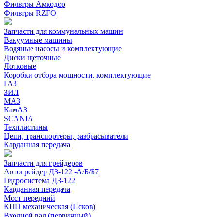
Фильтры Амкодор
Фильтры RZFO
Запчасти для коммунальных машин
Вакуумные машины
Водяные насосы и комплектующие
Диски щеточные
Лотковые
Коробки отбора мощности, комплектующие
ГАЗ
ЗИЛ
МАЗ
КамАЗ
SCANIA
Техпластины
Цепи, транспортеры, разбрасыватели
Карданная передача
Запчасти для грейдеров
Автогрейдер ДЗ-122 -А/Б/Б7
Гидросистема ДЗ-122
Карданная передача
Мост передний
КПП механическая (Псков)
Входной вал (первичный)