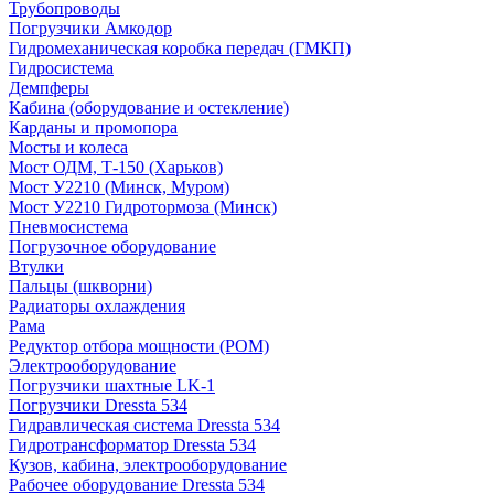
Трубопроводы
Погрузчики Амкодор
Гидромеханическая коробка передач (ГМКП)
Гидросистема
Демпферы
Кабина (оборудование и остекление)
Карданы и промопора
Мосты и колеса
Мост ОДМ, Т-150 (Харьков)
Мост У2210 (Минск, Муром)
Мост У2210 Гидротормоза (Минск)
Пневмосистема
Погрузочное оборудование
Втулки
Пальцы (шкворни)
Радиаторы охлаждения
Рама
Редуктор отбора мощности (РОМ)
Электрооборудование
Погрузчики шахтные LK-1
Погрузчики Dressta 534
Гидравлическая система Dressta 534
Гидротрансформатор Dressta 534
Кузов, кабина, электрооборудование
Рабочее оборудование Dressta 534