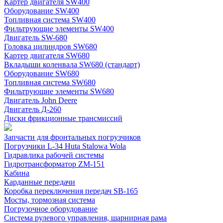
Картер двигателя SW400
Оборудование SW400
Топливная система SW400
Фильтрующие элементы SW400
Двигатель SW-680
Головка цилиндров SW680
Картер двигателя SW680
Вкладыши коленвала SW680 (стандарт)
Оборудование SW680
Топливная система SW680
Фильтрующие элементы SW680
Двигатель John Deere
Двигатель Д-260
Диски фрикционные трансмиссий
Запчасти для фронтальных погрузчиков
Погрузчики L-34 Huta Stalowa Wola
Гидравлика рабочей системы
Гидротрансформатор ZM-151
Кабина
Карданные передачи
Коробка переключения передач SB-165
Мосты, тормозная система
Погрузочное оборудование
Система рулевого управления, шарнирная рама