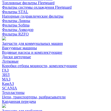
Топливные фильтры Fleetguard
Фильтры системы охлаждения Fleetguard
Фильтры STAL
Напорные гидравлические фильтры
Фильтры Ливны
Фильтры Sofima
Фильтры Амкодор
Фильтры RZFO
Запчасти для коммунальных машин
Вакуумные машины
Водяные насосы и комплектующие
Диски щеточные
Лотковые
Коробки отбора мощности, комплектующие
ГАЗ
ЗИЛ
МАЗ
КамАЗ
SCANIA
Техпластины
Цепи, транспортеры, разбрасыватели
Карданная передача
Запчасти для грейдеров