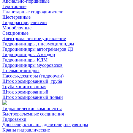
Аксиально-поршневые
Героторные
Планетарные гидродвигатели
Шестеренные
Гидрораспределители
Моноблочные
Секционные
Электромагнитное управление
Гидроцилиндры, пневмоцилиндры
Гидроцилиндры автогрейдеров ДЗ
Гидроцилиндры Амкодор
Гидроцилиндры КДМ
Гидроцилиндры мусоровозов
Пневмоцилиндры
Насосы-дозаторы (гидрорули)
Шток хромированный, труба
Труба хонингованная
Шток хромированный
Шток хромированный полый
Гидравлические компоненты
Быстроразъемные соединения
Гидрозамки
Дроссели, клапаны, делители, регуляторы
Краны гидравлические