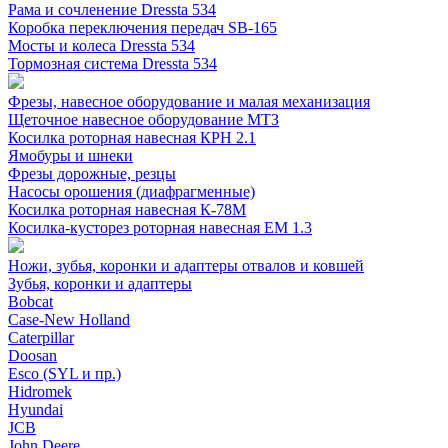
Рама и сочленение Dressta 534
Коробка переключения передач SB-165
Мосты и колеса Dressta 534
Тормозная система Dressta 534
Фрезы, навесное оборудование и малая механизация
Щеточное навесное оборудование МТЗ
Косилка роторная навесная КРН 2.1
Ямобуры и шнеки
Фрезы дорожные, резцы
Насосы орошения (диафрагменные)
Косилка роторная навесная К-78М
Косилка-кусторез роторная навесная ЕМ 1.3
Ножи, зубья, коронки и адаптеры отвалов и ковшей
Зубья, коронки и адаптеры
Bobcat
Case-New Holland
Caterpillar
Doosan
Esco (SYL и пр.)
Hidromek
Hyundai
JCB
John Deere