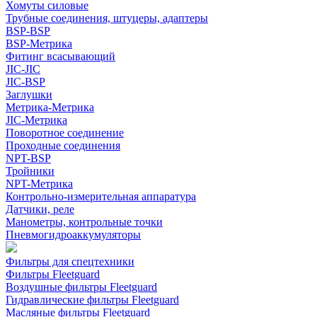
Хомуты силовые
Трубные соединения, штуцеры, адаптеры
BSP-BSP
BSP-Метрика
Фитинг всасывающий
JIC-JIC
JIC-BSP
Заглушки
Метрика-Метрика
JIC-Метрика
Поворотное соединение
Проходные соединения
NPT-BSP
Тройники
NPT-Метрика
Контрольно-измерительная аппаратура
Датчики, реле
Манометры, контрольные точки
Пневмогидроаккумуляторы
Фильтры для спецтехники
Фильтры Fleetguard
Воздушные фильтры Fleetguard
Гидравлические фильтры Fleetguard
Масляные фильтры Fleetguard