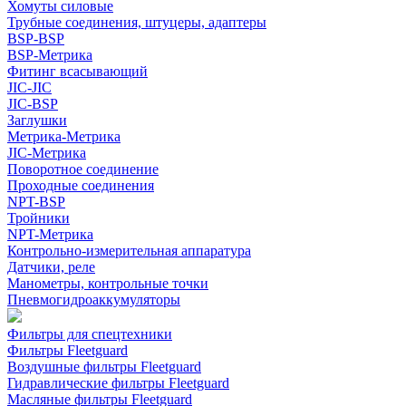
Хомуты силовые
Трубные соединения, штуцеры, адаптеры
BSP-BSP
BSP-Метрика
Фитинг всасывающий
JIC-JIC
JIC-BSP
Заглушки
Метрика-Метрика
JIC-Метрика
Поворотное соединение
Проходные соединения
NPT-BSP
Тройники
NPT-Метрика
Контрольно-измерительная аппаратура
Датчики, реле
Манометры, контрольные точки
Пневмогидроаккумуляторы
Фильтры для спецтехники
Фильтры Fleetguard
Воздушные фильтры Fleetguard
Гидравлические фильтры Fleetguard
Масляные фильтры Fleetguard