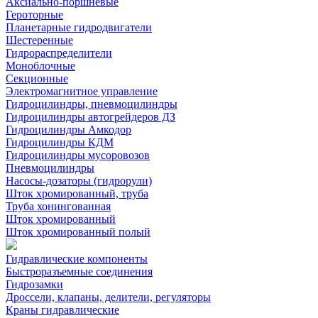
Аксиально-поршневые
Героторные
Планетарные гидродвигатели
Шестеренные
Гидрораспределители
Моноблочные
Секционные
Электромагнитное управление
Гидроцилиндры, пневмоцилиндры
Гидроцилиндры автогрейдеров ДЗ
Гидроцилиндры Амкодор
Гидроцилиндры КДМ
Гидроцилиндры мусоровозов
Пневмоцилиндры
Насосы-дозаторы (гидрорули)
Шток хромированный, труба
Труба хонингованная
Шток хромированный
Шток хромированный полый
Гидравлические компоненты
Быстроразъемные соединения
Гидрозамки
Дроссели, клапаны, делители, регуляторы
Краны гидравлические