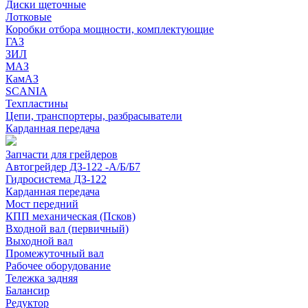
Диски щеточные
Лотковые
Коробки отбора мощности, комплектующие
ГАЗ
ЗИЛ
МАЗ
КамАЗ
SCANIA
Техпластины
Цепи, транспортеры, разбрасыватели
Карданная передача
Запчасти для грейдеров
Автогрейдер ДЗ-122 -А/Б/Б7
Гидросистема ДЗ-122
Карданная передача
Мост передний
КПП механическая (Псков)
Входной вал (первичный)
Выходной вал
Промежуточный вал
Рабочее оборудование
Тележка задняя
Балансир
Редуктор