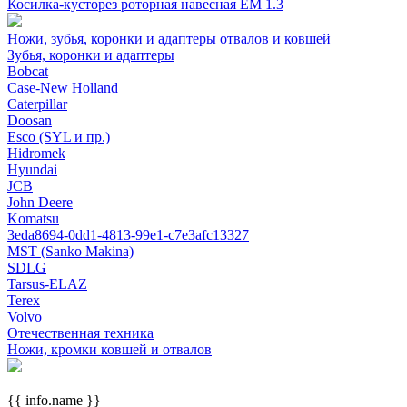
Косилка-кусторез роторная навесная ЕМ 1.3
Ножи, зубья, коронки и адаптеры отвалов и ковшей
Зубья, коронки и адаптеры
Bobcat
Case-New Holland
Caterpillar
Doosan
Esco (SYL и пр.)
Hidromek
Hyundai
JCB
John Deere
Komatsu
3eda8694-0dd1-4813-99e1-c7e3afc13327
MST (Sanko Makina)
SDLG
Tarsus-ELAZ
Terex
Volvo
Отечественная техника
Ножи, кромки ковшей и отвалов
{{ info.name }}