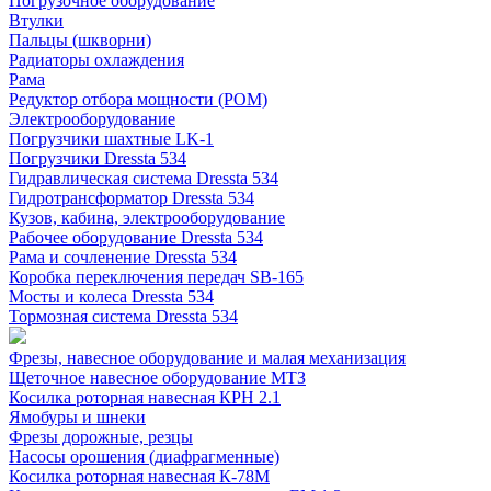
Погрузочное оборудование
Втулки
Пальцы (шкворни)
Радиаторы охлаждения
Рама
Редуктор отбора мощности (РОМ)
Электрооборудование
Погрузчики шахтные LK-1
Погрузчики Dressta 534
Гидравлическая система Dressta 534
Гидротрансформатор Dressta 534
Кузов, кабина, электрооборудование
Рабочее оборудование Dressta 534
Рама и сочленение Dressta 534
Коробка переключения передач SB-165
Мосты и колеса Dressta 534
Тормозная система Dressta 534
Фрезы, навесное оборудование и малая механизация
Щеточное навесное оборудование МТЗ
Косилка роторная навесная КРН 2.1
Ямобуры и шнеки
Фрезы дорожные, резцы
Насосы орошения (диафрагменные)
Косилка роторная навесная К-78М