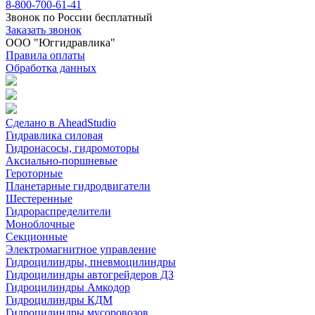
8-800-700-61-41
Звонок по России бесплатный
Заказать звонок
ООО "Юггидравлика"
Правила оплаты
Обработка данных
Сделано в AheadStudio
Гидравлика силовая
Гидронасосы, гидромоторы
Аксиально-поршневые
Героторные
Планетарные гидродвигатели
Шестеренные
Гидрораспределители
Моноблочные
Секционные
Электромагнитное управление
Гидроцилиндры, пневмоцилиндры
Гидроцилиндры автогрейдеров ДЗ
Гидроцилиндры Амкодор
Гидроцилиндры КДМ
Гидроцилиндры мусоровозов