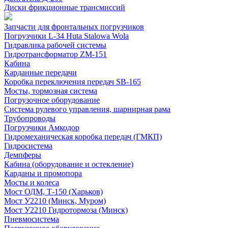
Диски фрикционные трансмиссий
Запчасти для фронтальных погрузчиков
Погрузчики L-34 Huta Stalowa Wola
Гидравлика рабочей системы
Гидротрансформатор ZM-151
Кабина
Карданные передачи
Коробка переключения передач SB-165
Мосты, тормозная система
Погрузочное оборудование
Система рулевого управления, шарнирная рама
Трубопроводы
Погрузчики Амкодор
Гидромеханическая коробка передач (ГМКП)
Гидросистема
Демпферы
Кабина (оборудование и остекление)
Карданы и промопора
Мосты и колеса
Мост ОДМ, Т-150 (Харьков)
Мост У2210 (Минск, Муром)
Мост У2210 Гидротормоза (Минск)
Пневмосистема