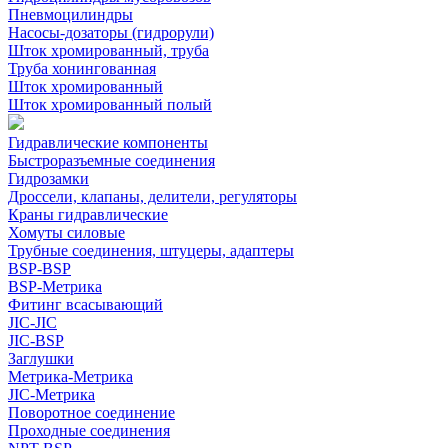
Пневмоцилиндры
Насосы-дозаторы (гидрорули)
Шток хромированный, труба
Труба хонингованная
Шток хромированный
Шток хромированный полый
Гидравлические компоненты
Быстроразъемные соединения
Гидрозамки
Дроссели, клапаны, делители, регуляторы
Краны гидравлические
Хомуты силовые
Трубные соединения, штуцеры, адаптеры
BSP-BSP
BSP-Метрика
Фитинг всасывающий
JIC-JIC
JIC-BSP
Заглушки
Метрика-Метрика
JIC-Метрика
Поворотное соединение
Проходные соединения