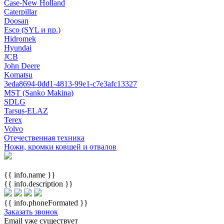
Case-New Holland
Caterpillar
Doosan
Esco (SYL и пр.)
Hidromek
Hyundai
JCB
John Deere
Komatsu
3eda8694-0dd1-4813-99e1-c7e3afc13327
MST (Sanko Makina)
SDLG
Tarsus-ELAZ
Terex
Volvo
Отечественная техника
Ножи, кромки ковшей и отвалов
{{ info.name }}
{{ info.description }}
{{ info.phoneFormated }}
Заказать звонок
Email уже существует