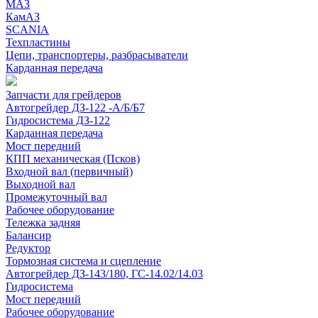
МАЗ
КамАЗ
SCANIA
Техпластины
Цепи, транспортеры, разбрасыватели
Карданная передача
Запчасти для грейдеров
Автогрейдер ДЗ-122 -А/Б/Б7
Гидросистема ДЗ-122
Карданная передача
Мост передний
КПП механическая (Псков)
Входной вал (первичный)
Выходной вал
Промежуточный вал
Рабочее оборудование
Тележка задняя
Балансир
Редуктор
Тормозная система и сцепление
Автогрейдер ДЗ-143/180, ГС-14.02/14.03
Гидросистема
Мост передний
Рабочее оборудование