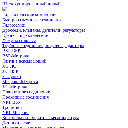
Шток хромированный полый
Гидравлические компоненты
Быстроразъемные соединения
Гидрозамки
Дроссели, клапаны, делители, регуляторы
Краны гидравлические
Хомуты силовые
Трубные соединения, штуцеры, адаптеры
BSP-BSP
BSP-Метрика
Фитинг всасывающий
JIC-JIC
JIC-BSP
Заглушки
Метрика-Метрика
JIC-Метрика
Поворотное соединение
Проходные соединения
NPT-BSP
Тройники
NPT-Метрика
Контрольно-измерительная аппаратура
Датчики, реле
Манометры, контрольные точки