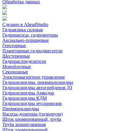
Обработка данных
Сделано в AheadStudio
Гидравлика силовая
Гидронасосы, гидромоторы
Аксиально-поршневые
Героторные
Планетарные гидродвигатели
Шестеренные
Гидрораспределители
Моноблочные
Секционные
Электромагнитное управление
Гидроцилиндры, пневмоцилиндры
Гидроцилиндры автогрейдеров ДЗ
Гидроцилиндры Амкодор
Гидроцилиндры КДМ
Гидроцилиндры мусоровозов
Пневмоцилиндры
Насосы-дозаторы (гидрорули)
Шток хромированный, труба
Труба хонингованная
Шток хромированный