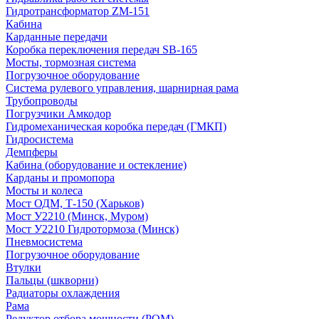
Гидротрансформатор ZM-151
Кабина
Карданные передачи
Коробка переключения передач SB-165
Мосты, тормозная система
Погрузочное оборудование
Система рулевого управления, шарнирная рама
Трубопроводы
Погрузчики Амкодор
Гидромеханическая коробка передач (ГМКП)
Гидросистема
Демпферы
Кабина (оборудование и остекление)
Карданы и промопора
Мосты и колеса
Мост ОДМ, Т-150 (Харьков)
Мост У2210 (Минск, Муром)
Мост У2210 Гидротормоза (Минск)
Пневмосистема
Погрузочное оборудование
Втулки
Пальцы (шкворни)
Радиаторы охлаждения
Рама
Редуктор отбора мощности (РОМ)