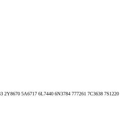
633 2Y8670 5A6717 6L7440 6N3784 777261 7C3638 7S1220