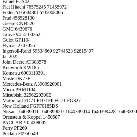
Famel FCS42
Fiat Hitachi 76575245 71455972
Foden Y05004301 Y05008005
Frad 456528130
Giesse CNH526
GMC 6439676
Grove 9414100362
Guiot GF1104
Hymac 2707056
Ingersoll-Rand 59534669 92744523 92815497
Jat 2025
John Deere AT308578
Kenworth KW185
Komatsu 6003118391
Maste DK77F
Mercedes-Benz A3900920001
Micro PHM1104
Mitsubishi 3256220300E
Motorcraft FD71 FD71FP FG71 FG827
New Holland FGFF0185DS
Nissan 164039011 1640399007 1640399014 1640399428 16403Z9
Orenstein & Koppel 1450587
PACCAR Y05008005
Perry PF269
Poclain F0950549