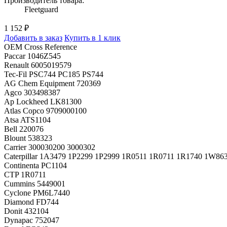
Производитель товара:
Fleetguard
1 152 ₽
Добавить в заказ
Купить в 1 клик
OEM Cross Reference
Paccar 1046Z545
Renault 6005019579
Tec-Fil PSC744 PC185 PS744
AG Chem Equipment 720369
Agco 303498387
Ap Lockheed LK81300
Atlas Copco 9709000100
Atsa ATS1104
Bell 220076
Blount 538323
Carrier 300030200 3000302
Caterpillar 1A3479 1P2299 1P2999 1R0511 1R0711 1R1740 1W8
Continenta PC1104
CTP 1R0711
Cummins 5449001
Cyclone PM6L7440
Diamond FD744
Donit 432104
Dynapac 752047