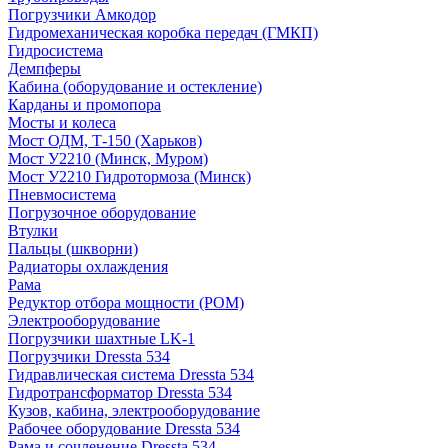
Погрузчики Амкодор
Гидромеханическая коробка передач (ГМКП)
Гидросистема
Демпферы
Кабина (оборудование и остекление)
Карданы и промопора
Мосты и колеса
Мост ОДМ, Т-150 (Харьков)
Мост У2210 (Минск, Муром)
Мост У2210 Гидротормоза (Минск)
Пневмосистема
Погрузочное оборудование
Втулки
Пальцы (шкворни)
Радиаторы охлаждения
Рама
Редуктор отбора мощности (РОМ)
Электрооборудование
Погрузчики шахтные LK-1
Погрузчики Dressta 534
Гидравлическая система Dressta 534
Гидротрансформатор Dressta 534
Кузов, кабина, электрооборудование
Рабочее оборудование Dressta 534
Рама и сочленение Dressta 534