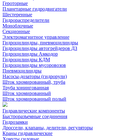
Героторные
Планетарные гидродвигатели
Шестеренные
Гидрораспределители
Моноблочные
Секционные
Электромагнитное управление
Гидроцилиндры, пневмоцилиндры
Гидроцилиндры автогрейдеров ДЗ
Гидроцилиндры Амкодор
Гидроцилиндры КДМ
Гидроцилиндры мусоровозов
Пневмоцилиндры
Насосы-дозаторы (гидрорули)
Шток хромированный, труба
Труба хонингованная
Шток хромированный
Шток хромированный полый
Гидравлические компоненты
Быстроразъемные соединения
Гидрозамки
Дроссели, клапаны, делители, регуляторы
Краны гидравлические
Хомуты силовые