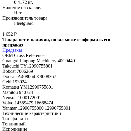
0.4172 кг.
Наличие на складе:
Нет
Производитель товара:
Fleetguard
1 652 ₽
Товара нет в наличии, но вы можете оформить его
предзаказ
Предзаказ
OEM Cross Reference
Guangxi Liugong Machinery 40C0440
Takeuchi TY12990755801
Bobcat 7006269
Doosan A408064 K9008367
Gehl 193024
Komatsu YM12990755801
Manitou 940724
Neuson 1000172001
Volvo 14559479 16668474
Yanmar 12990755800 12990755801
Технические характеристики
Тип фильтра
Топливный
Исполнение