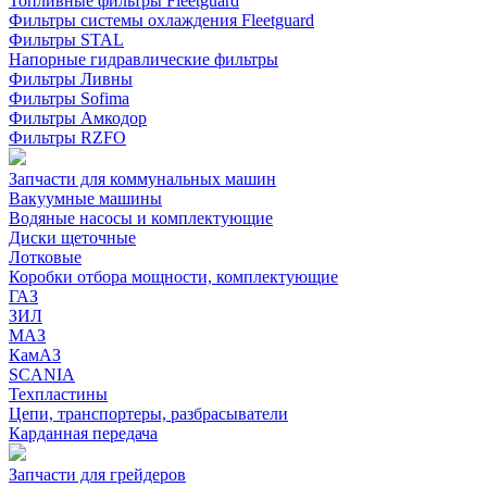
Топливные фильтры Fleetguard
Фильтры системы охлаждения Fleetguard
Фильтры STAL
Напорные гидравлические фильтры
Фильтры Ливны
Фильтры Sofima
Фильтры Амкодор
Фильтры RZFO
Запчасти для коммунальных машин
Вакуумные машины
Водяные насосы и комплектующие
Диски щеточные
Лотковые
Коробки отбора мощности, комплектующие
ГАЗ
ЗИЛ
МАЗ
КамАЗ
SCANIA
Техпластины
Цепи, транспортеры, разбрасыватели
Карданная передача
Запчасти для грейдеров