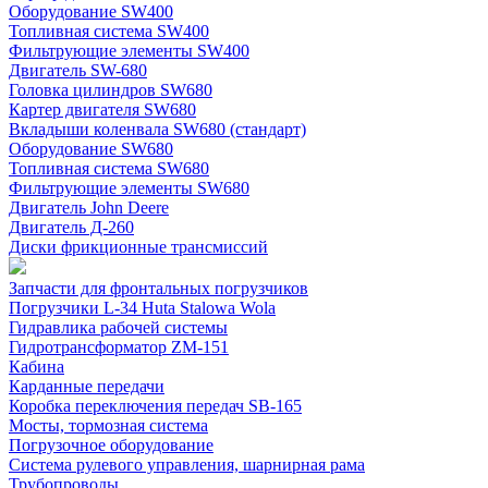
Оборудование SW400
Топливная система SW400
Фильтрующие элементы SW400
Двигатель SW-680
Головка цилиндров SW680
Картер двигателя SW680
Вкладыши коленвала SW680 (стандарт)
Оборудование SW680
Топливная система SW680
Фильтрующие элементы SW680
Двигатель John Deere
Двигатель Д-260
Диски фрикционные трансмиссий
Запчасти для фронтальных погрузчиков
Погрузчики L-34 Huta Stalowa Wola
Гидравлика рабочей системы
Гидротрансформатор ZM-151
Кабина
Карданные передачи
Коробка переключения передач SB-165
Мосты, тормозная система
Погрузочное оборудование
Система рулевого управления, шарнирная рама
Трубопроводы