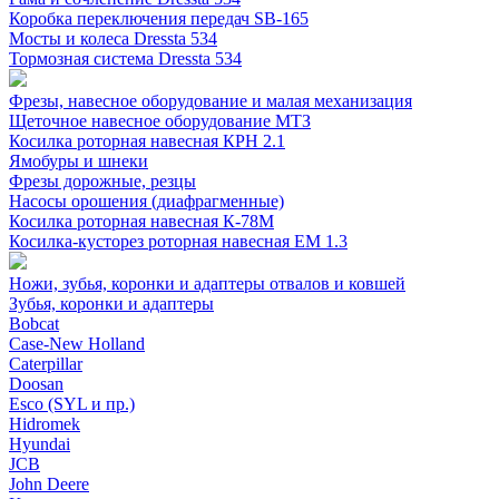
Коробка переключения передач SB-165
Мосты и колеса Dressta 534
Тормозная система Dressta 534
Фрезы, навесное оборудование и малая механизация
Щеточное навесное оборудование МТЗ
Косилка роторная навесная КРН 2.1
Ямобуры и шнеки
Фрезы дорожные, резцы
Насосы орошения (диафрагменные)
Косилка роторная навесная К-78М
Косилка-кусторез роторная навесная ЕМ 1.3
Ножи, зубья, коронки и адаптеры отвалов и ковшей
Зубья, коронки и адаптеры
Bobcat
Case-New Holland
Caterpillar
Doosan
Esco (SYL и пр.)
Hidromek
Hyundai
JCB
John Deere