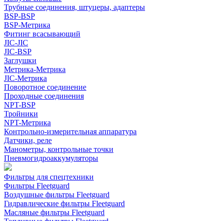
Трубные соединения, штуцеры, адаптеры
BSP-BSP
BSP-Метрика
Фитинг всасывающий
JIC-JIC
JIC-BSP
Заглушки
Метрика-Метрика
JIC-Метрика
Поворотное соединение
Проходные соединения
NPT-BSP
Тройники
NPT-Метрика
Контрольно-измерительная аппаратура
Датчики, реле
Манометры, контрольные точки
Пневмогидроаккумуляторы
Фильтры для спецтехники
Фильтры Fleetguard
Воздушные фильтры Fleetguard
Гидравлические фильтры Fleetguard
Масляные фильтры Fleetguard