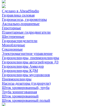
Сделано в AheadStudio
Гидравлика силовая
Гидронасосы, гидромоторы
Аксиально-поршневые
Героторные
Планетарные гидродвигатели
Шестеренные
Гидрораспределители
Моноблочные
Секционные
Электромагнитное управление
Гидроцилиндры, пневмоцилиндры
Гидроцилиндры автогрейдеров ДЗ
Гидроцилиндры Амкодор
Гидроцилиндры КДМ
Гидроцилиндры мусоровозов
Пневмоцилиндры
Насосы-дозаторы (гидрорули)
Шток хромированный, труба
Труба хонингованная
Шток хромированный
Шток хромированный полый