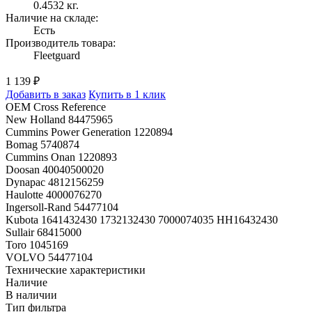
0.4532 кг.
Наличие на складе:
Есть
Производитель товара:
Fleetguard
1 139 ₽
Добавить в заказ
Купить в 1 клик
OEM Cross Reference
New Holland 84475965
Cummins Power Generation 1220894
Bomag 5740874
Cummins Onan 1220893
Doosan 40040500020
Dynapac 4812156259
Haulotte 4000076270
Ingersoll-Rand 54477104
Kubota 1641432430 1732132430 7000074035 HH16432430
Sullair 68415000
Toro 1045169
VOLVO 54477104
Технические характеристики
Наличие
В наличии
Тип фильтра