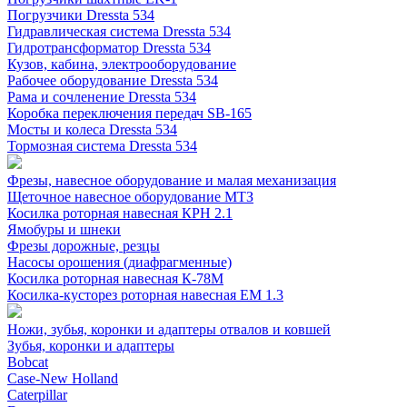
Погрузчики Dressta 534
Гидравлическая система Dressta 534
Гидротрансформатор Dressta 534
Кузов, кабина, электрооборудование
Рабочее оборудование Dressta 534
Рама и сочленение Dressta 534
Коробка переключения передач SB-165
Мосты и колеса Dressta 534
Тормозная система Dressta 534
Фрезы, навесное оборудование и малая механизация
Щеточное навесное оборудование МТЗ
Косилка роторная навесная КРН 2.1
Ямобуры и шнеки
Фрезы дорожные, резцы
Насосы орошения (диафрагменные)
Косилка роторная навесная К-78М
Косилка-кусторез роторная навесная ЕМ 1.3
Ножи, зубья, коронки и адаптеры отвалов и ковшей
Зубья, коронки и адаптеры
Bobcat
Case-New Holland
Caterpillar