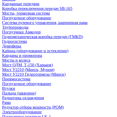
Карданные передачи
Коробка переключения передач SB-165
Мосты, тормозная система
Погрузочное оборудование
Система рулевого управления, шарнирная рама
Трубопроводы
Погрузчики Амкодор
Гидромеханическая коробка передач (ГМКП)
Гидросистема
Демпферы
Кабина (оборудование и остекление)
Карданы и промопора
Мосты и колеса
Мост ОДМ, Т-150 (Харьков)
Мост У2210 (Минск, Муром)
Мост У2210 Гидротормоза (Минск)
Пневмосистема
Погрузочное оборудование
Втулки
Пальцы (шкворни)
Радиаторы охлаждения
Рама
Редуктор отбора мощности (РОМ)
Электрооборудование
Погрузчики шахтные LK-1