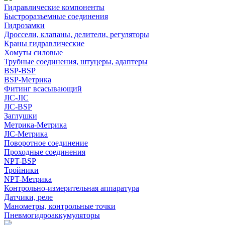
Гидравлические компоненты
Быстроразъемные соединения
Гидрозамки
Дроссели, клапаны, делители, регуляторы
Краны гидравлические
Хомуты силовые
Трубные соединения, штуцеры, адаптеры
BSP-BSP
BSP-Метрика
Фитинг всасывающий
JIC-JIC
JIC-BSP
Заглушки
Метрика-Метрика
JIC-Метрика
Поворотное соединение
Проходные соединения
NPT-BSP
Тройники
NPT-Метрика
Контрольно-измерительная аппаратура
Датчики, реле
Манометры, контрольные точки
Пневмогидроаккумуляторы