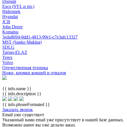
Doosan
Esco (SYL и пр.)
Hidromek
Hyundai
JCB
John Deere
Komatsu
3eda8694-0dd1-4813-99e1-c7e3afc13327
MST (Sanko Makina)
SDLG
Tarsus-ELAZ
Terex
Volvo
Отечественная техника
Ножи, кромки ковшей и отвалов
{{ info.name }}
{{ info.description }}
{{ info.phoneFormated }}
Заказать звонок
Email уже существует
Указанный вами email
уже присутствует в нашей базе данных.
Возможно ранее вы уже делали заказ.