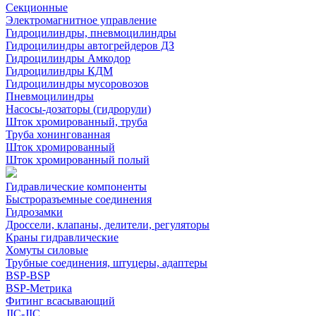
Секционные
Электромагнитное управление
Гидроцилиндры, пневмоцилиндры
Гидроцилиндры автогрейдеров ДЗ
Гидроцилиндры Амкодор
Гидроцилиндры КДМ
Гидроцилиндры мусоровозов
Пневмоцилиндры
Насосы-дозаторы (гидрорули)
Шток хромированный, труба
Труба хонингованная
Шток хромированный
Шток хромированный полый
Гидравлические компоненты
Быстроразъемные соединения
Гидрозамки
Дроссели, клапаны, делители, регуляторы
Краны гидравлические
Хомуты силовые
Трубные соединения, штуцеры, адаптеры
BSP-BSP
BSP-Метрика
Фитинг всасывающий
JIC-JIC