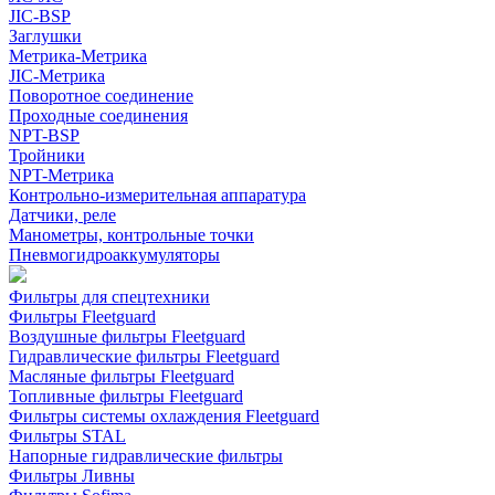
JIC-BSP
Заглушки
Метрика-Метрика
JIC-Метрика
Поворотное соединение
Проходные соединения
NPT-BSP
Тройники
NPT-Метрика
Контрольно-измерительная аппаратура
Датчики, реле
Манометры, контрольные точки
Пневмогидроаккумуляторы
Фильтры для спецтехники
Фильтры Fleetguard
Воздушные фильтры Fleetguard
Гидравлические фильтры Fleetguard
Масляные фильтры Fleetguard
Топливные фильтры Fleetguard
Фильтры системы охлаждения Fleetguard
Фильтры STAL
Напорные гидравлические фильтры
Фильтры Ливны