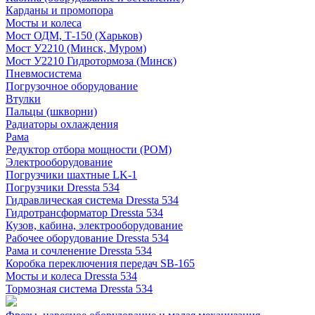
Карданы и промопора
Мосты и колеса
Мост ОДМ, Т-150 (Харьков)
Мост У2210 (Минск, Муром)
Мост У2210 Гидротормоза (Минск)
Пневмосистема
Погрузочное оборудование
Втулки
Пальцы (шкворни)
Радиаторы охлаждения
Рама
Редуктор отбора мощности (РОМ)
Электрооборудование
Погрузчики шахтные LK-1
Погрузчики Dressta 534
Гидравлическая система Dressta 534
Гидротрансформатор Dressta 534
Кузов, кабина, электрооборудование
Рабочее оборудование Dressta 534
Рама и сочленение Dressta 534
Коробка переключения передач SB-165
Мосты и колеса Dressta 534
Тормозная система Dressta 534