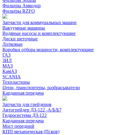
Фильтры Sofima
Фильтры Амкодор
Фильтры RZFO
Запчасти для коммунальных машин
Вакуумные машины
Водяные насосы и комплектующие
Диски щеточные
Лотковые
Коробки отбора мощности, комплектующие
ГАЗ
ЗИЛ
МАЗ
КамАЗ
SCANIA
Техпластины
Цепи, транспортеры, разбрасыватели
Карданная передача
Запчасти для грейдеров
Автогрейдер ДЗ-122 -А/Б/Б7
Гидросистема ДЗ-122
Карданная передача
Мост передний
КПП механическая (Псков)