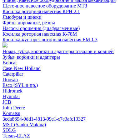
Фрезы, навесное оборудование и малая механизация
Щеточное навесное оборудование МТЗ
Косилка роторная навесная КРН 2.1
Ямобуры и шнеки
Фрезы дорожные, резцы
Насосы орошения (диафрагменные)
Косилка роторная навесная К-78М
Косилка-кусторез роторная навесная ЕМ 1.3
Ножи, зубья, коронки и адаптеры отвалов и ковшей
Зубья, коронки и адаптеры
Bobcat
Case-New Holland
Caterpillar
Doosan
Esco (SYL и пр.)
Hidromek
Hyundai
JCB
John Deere
Komatsu
3eda8694-0dd1-4813-99e1-c7e3afc13327
MST (Sanko Makina)
SDLG
Tarsus-ELAZ