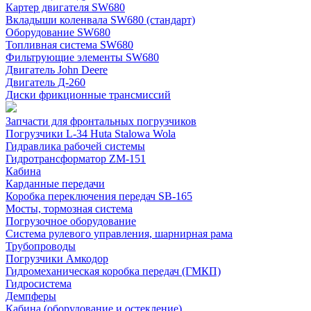
Картер двигателя SW680
Вкладыши коленвала SW680 (стандарт)
Оборудование SW680
Топливная система SW680
Фильтрующие элементы SW680
Двигатель John Deere
Двигатель Д-260
Диски фрикционные трансмиссий
Запчасти для фронтальных погрузчиков
Погрузчики L-34 Huta Stalowa Wola
Гидравлика рабочей системы
Гидротрансформатор ZM-151
Кабина
Карданные передачи
Коробка переключения передач SB-165
Мосты, тормозная система
Погрузочное оборудование
Система рулевого управления, шарнирная рама
Трубопроводы
Погрузчики Амкодор
Гидромеханическая коробка передач (ГМКП)
Гидросистема
Демпферы
Кабина (оборудование и остекление)