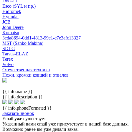
Doosan
Esco (SYL и пр.)
Hidromek
Hyundai
JCB
John Deere
Komatsu
3eda8694-0dd1-4813-99e1-c7e3afc13327
MST (Sanko Makina)
SDLG
Tarsus-ELAZ
Terex
Volvo
Отечественная техника
Ножи, кромки ковшей и отвалов
{{ info.name }}
{{ info.description }}
{{ info.phoneFormated }}
Заказать звонок
Email уже существует
Указанный вами email
уже присутствует в нашей базе данных.
Возможно ранее вы уже делали заказ.