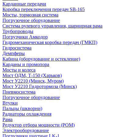
Карданные передачи
Коробка переключения передач SB-165
Мосты, тормозная система
Погрузочное оборудование
Система рулевого управления, шарнирная рама
Трубопроводы
Погрузчики Амкодор
Гидромеханическая коробка передач (ГМКП)
Гидросистема
Демпферы
Кабина (оборудование и остекление)
Карданы и промопора
Мосты и колеса
Мост ОДМ, Т-150 (Харьков)
Мост У2210 (Минск, Муром)
Мост У2210 Гидротормоза (Минск)
Пневмосистема
Погрузочное оборудование
Втулки
Пальцы (шкворни)
Радиаторы охлаждения
Рама
Редуктор отбора мощности (РОМ)
Электрооборудование
Погрузчики шахтные LK-1