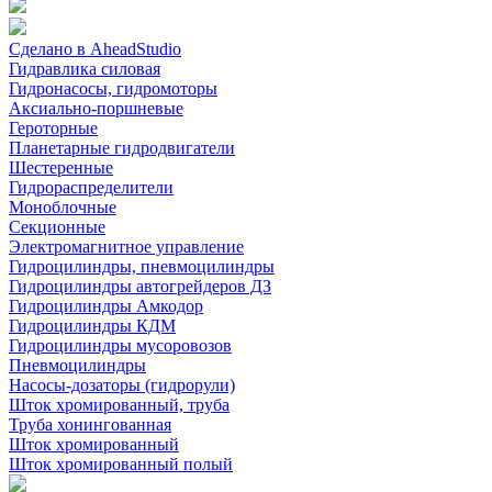
Сделано в AheadStudio
Гидравлика силовая
Гидронасосы, гидромоторы
Аксиально-поршневые
Героторные
Планетарные гидродвигатели
Шестеренные
Гидрораспределители
Моноблочные
Секционные
Электромагнитное управление
Гидроцилиндры, пневмоцилиндры
Гидроцилиндры автогрейдеров ДЗ
Гидроцилиндры Амкодор
Гидроцилиндры КДМ
Гидроцилиндры мусоровозов
Пневмоцилиндры
Насосы-дозаторы (гидрорули)
Шток хромированный, труба
Труба хонингованная
Шток хромированный
Шток хромированный полый