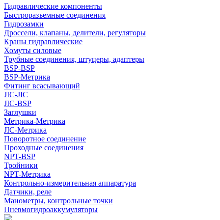
Гидравлические компоненты
Быстроразъемные соединения
Гидрозамки
Дроссели, клапаны, делители, регуляторы
Краны гидравлические
Хомуты силовые
Трубные соединения, штуцеры, адаптеры
BSP-BSP
BSP-Метрика
Фитинг всасывающий
JIC-JIC
JIC-BSP
Заглушки
Метрика-Метрика
JIC-Метрика
Поворотное соединение
Проходные соединения
NPT-BSP
Тройники
NPT-Метрика
Контрольно-измерительная аппаратура
Датчики, реле
Манометры, контрольные точки
Пневмогидроаккумуляторы