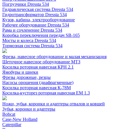
Погрузчики Dressta 534
Гидравлическая система Dressta 534
Гидротрансформатор Dressta 534
Кузов, кабина, электрооборудование
Рабочее оборудование Dressta 534
Рама и сочленение Dressta 534
Коробка переключения передач SB-165
Мосты и колеса Dressta 534
Тормозная система Dressta 534
Фрезы, навесное оборудование и малая механизация
Щеточное навесное оборудование МТЗ
Косилка роторная навесная КРН 2.1
Ямобуры и шнеки
Фрезы дорожные, резцы
Насосы орошения (диафрагменные)
Косилка роторная навесная К-78М
Косилка-кусторез роторная навесная ЕМ 1.3
Ножи, зубья, коронки и адаптеры отвалов и ковшей
Зубья, коронки и адаптеры
Bobcat
Case-New Holland
Caterpillar