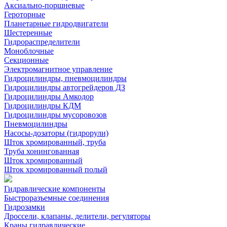
Аксиально-поршневые
Героторные
Планетарные гидродвигатели
Шестеренные
Гидрораспределители
Моноблочные
Секционные
Электромагнитное управление
Гидроцилиндры, пневмоцилиндры
Гидроцилиндры автогрейдеров ДЗ
Гидроцилиндры Амкодор
Гидроцилиндры КДМ
Гидроцилиндры мусоровозов
Пневмоцилиндры
Насосы-дозаторы (гидрорули)
Шток хромированный, труба
Труба хонингованная
Шток хромированный
Шток хромированный полый
Гидравлические компоненты
Быстроразъемные соединения
Гидрозамки
Дроссели, клапаны, делители, регуляторы
Краны гидравлические