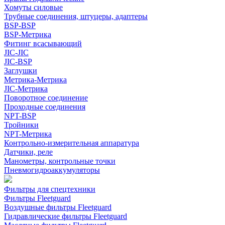
Хомуты силовые
Трубные соединения, штуцеры, адаптеры
BSP-BSP
BSP-Метрика
Фитинг всасывающий
JIC-JIC
JIC-BSP
Заглушки
Метрика-Метрика
JIC-Метрика
Поворотное соединение
Проходные соединения
NPT-BSP
Тройники
NPT-Метрика
Контрольно-измерительная аппаратура
Датчики, реле
Манометры, контрольные точки
Пневмогидроаккумуляторы
Фильтры для спецтехники
Фильтры Fleetguard
Воздушные фильтры Fleetguard
Гидравлические фильтры Fleetguard