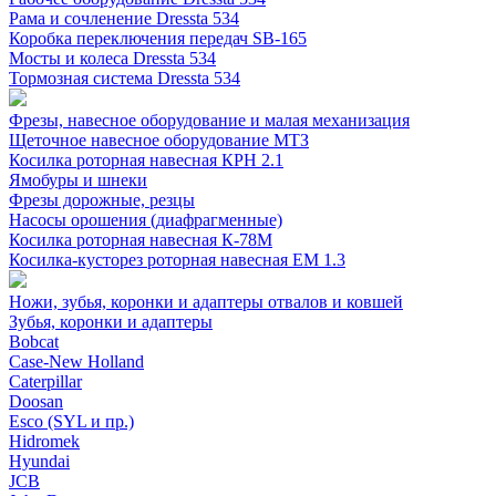
Рама и сочленение Dressta 534
Коробка переключения передач SB-165
Мосты и колеса Dressta 534
Тормозная система Dressta 534
Фрезы, навесное оборудование и малая механизация
Щеточное навесное оборудование МТЗ
Косилка роторная навесная КРН 2.1
Ямобуры и шнеки
Фрезы дорожные, резцы
Насосы орошения (диафрагменные)
Косилка роторная навесная К-78М
Косилка-кусторез роторная навесная ЕМ 1.3
Ножи, зубья, коронки и адаптеры отвалов и ковшей
Зубья, коронки и адаптеры
Bobcat
Case-New Holland
Caterpillar
Doosan
Esco (SYL и пр.)
Hidromek
Hyundai
JCB