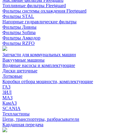
Масляные фильтры Fleetguard
Топливные фильтры Fleetguard
Фильтры системы охлаждения Fleetguard
Фильтры STAL
Напорные гидравлические фильтры
Фильтры Ливны
Фильтры Sofima
Фильтры Амкодор
Фильтры RZFO
Запчасти для коммунальных машин
Вакуумные машины
Водяные насосы и комплектующие
Диски щеточные
Лотковые
Коробки отбора мощности, комплектующие
ГАЗ
ЗИЛ
МАЗ
КамАЗ
SCANIA
Техпластины
Цепи, транспортеры, разбрасыватели
Карданная передача