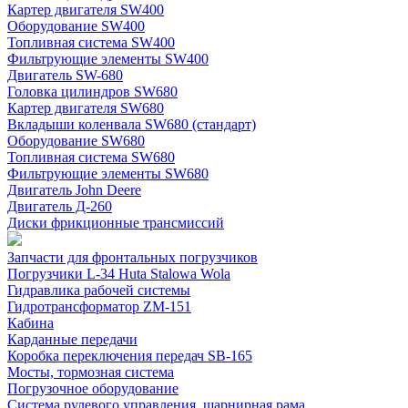
Картер двигателя SW400
Оборудование SW400
Топливная система SW400
Фильтрующие элементы SW400
Двигатель SW-680
Головка цилиндров SW680
Картер двигателя SW680
Вкладыши коленвала SW680 (стандарт)
Оборудование SW680
Топливная система SW680
Фильтрующие элементы SW680
Двигатель John Deere
Двигатель Д-260
Диски фрикционные трансмиссий
Запчасти для фронтальных погрузчиков
Погрузчики L-34 Huta Stalowa Wola
Гидравлика рабочей системы
Гидротрансформатор ZM-151
Кабина
Карданные передачи
Коробка переключения передач SB-165
Мосты, тормозная система
Погрузочное оборудование
Система рулевого управления, шарнирная рама