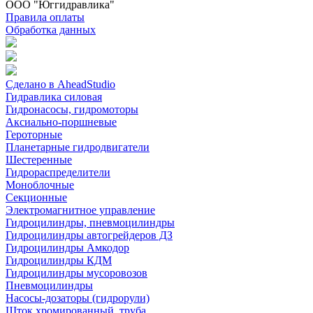
ООО "Юггидравлика"
Правила оплаты
Обработка данных
Сделано в AheadStudio
Гидравлика силовая
Гидронасосы, гидромоторы
Аксиально-поршневые
Героторные
Планетарные гидродвигатели
Шестеренные
Гидрораспределители
Моноблочные
Секционные
Электромагнитное управление
Гидроцилиндры, пневмоцилиндры
Гидроцилиндры автогрейдеров ДЗ
Гидроцилиндры Амкодор
Гидроцилиндры КДМ
Гидроцилиндры мусоровозов
Пневмоцилиндры
Насосы-дозаторы (гидрорули)
Шток хромированный, труба