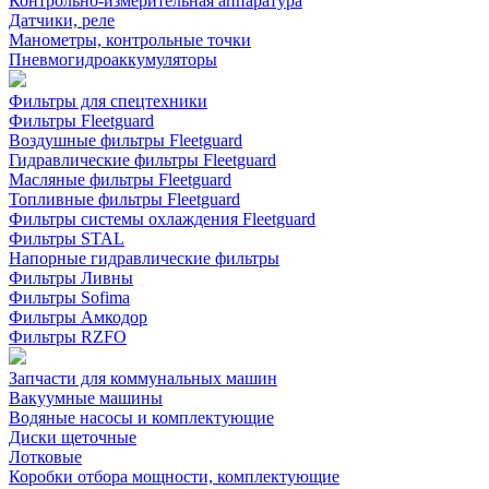
Контрольно-измерительная аппаратура
Датчики, реле
Манометры, контрольные точки
Пневмогидроаккумуляторы
Фильтры для спецтехники
Фильтры Fleetguard
Воздушные фильтры Fleetguard
Гидравлические фильтры Fleetguard
Масляные фильтры Fleetguard
Топливные фильтры Fleetguard
Фильтры системы охлаждения Fleetguard
Фильтры STAL
Напорные гидравлические фильтры
Фильтры Ливны
Фильтры Sofima
Фильтры Амкодор
Фильтры RZFO
Запчасти для коммунальных машин
Вакуумные машины
Водяные насосы и комплектующие
Диски щеточные
Лотковые
Коробки отбора мощности, комплектующие