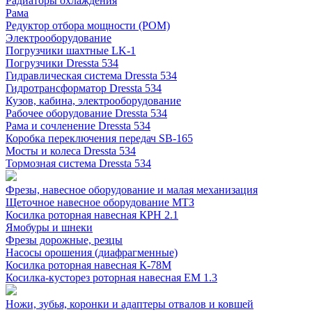
Радиаторы охлаждения
Рама
Редуктор отбора мощности (РОМ)
Электрооборудование
Погрузчики шахтные LK-1
Погрузчики Dressta 534
Гидравлическая система Dressta 534
Гидротрансформатор Dressta 534
Кузов, кабина, электрооборудование
Рабочее оборудование Dressta 534
Рама и сочленение Dressta 534
Коробка переключения передач SB-165
Мосты и колеса Dressta 534
Тормозная система Dressta 534
Фрезы, навесное оборудование и малая механизация
Щеточное навесное оборудование МТЗ
Косилка роторная навесная КРН 2.1
Ямобуры и шнеки
Фрезы дорожные, резцы
Насосы орошения (диафрагменные)
Косилка роторная навесная К-78М
Косилка-кусторез роторная навесная ЕМ 1.3
Ножи, зубья, коронки и адаптеры отвалов и ковшей