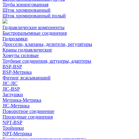
Труба хонингованная
Шток хромированный
Шток хромированный полый
Гидравлические компоненты
Быстроразъемные соединения
Гидрозамки
Дроссели, клапаны, делители, регуляторы
Краны гидравлические
Хомуты силовые
Трубные соединения, штуцеры, адаптеры
BSP-BSP
BSP-Метрика
Фитинг всасывающий
JIC-JIC
JIC-BSP
Заглушки
Метрика-Метрика
JIC-Метрика
Поворотное соединение
Проходные соединения
NPT-BSP
Тройники
NPT-Метрика