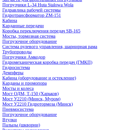
Погрузчики L-34 Huta Stalowa Wola
Гидравлика рабочей системы
Гидротрансформатор ZM-151
Кабина
Карданные передачи
Коробка переключения передач SB-165
Мосты, тормозная система
Погрузочное оборудование
Система рулевого управления, шарнирная рама
Трубопроводы
Погрузчики Амкодор
Гидромеханическая коробка передач (ГМКП)
Гидросистема
Демпферы
Кабина (оборудование и остекление)
Карданы и промопора
Мосты и колеса
Мост ОДМ, Т-150 (Харьков)
Мост У2210 (Минск, Муром)
Мост У2210 Гидротормоза (Минск)
Пневмосистема
Погрузочное оборудование
Втулки
Пальцы (шкворни)