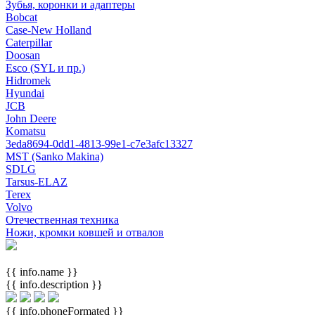
Зубья, коронки и адаптеры
Bobcat
Case-New Holland
Caterpillar
Doosan
Esco (SYL и пр.)
Hidromek
Hyundai
JCB
John Deere
Komatsu
3eda8694-0dd1-4813-99e1-c7e3afc13327
MST (Sanko Makina)
SDLG
Tarsus-ELAZ
Terex
Volvo
Отечественная техника
Ножи, кромки ковшей и отвалов
{{ info.name }}
{{ info.description }}
{{ info.phoneFormated }}