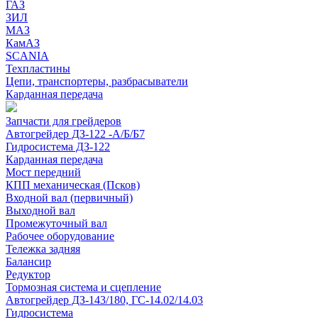
ГАЗ
ЗИЛ
МАЗ
КамАЗ
SCANIA
Техпластины
Цепи, транспортеры, разбрасыватели
Карданная передача
Запчасти для грейдеров
Автогрейдер ДЗ-122 -А/Б/Б7
Гидросистема ДЗ-122
Карданная передача
Мост передний
КПП механическая (Псков)
Входной вал (первичный)
Выходной вал
Промежуточный вал
Рабочее оборудование
Тележка задняя
Балансир
Редуктор
Тормозная система и сцепление
Автогрейдер ДЗ-143/180, ГС-14.02/14.03
Гидросистема