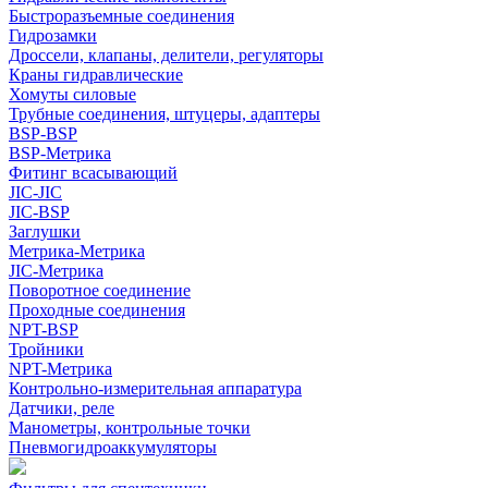
Быстроразъемные соединения
Гидрозамки
Дроссели, клапаны, делители, регуляторы
Краны гидравлические
Хомуты силовые
Трубные соединения, штуцеры, адаптеры
BSP-BSP
BSP-Метрика
Фитинг всасывающий
JIC-JIC
JIC-BSP
Заглушки
Метрика-Метрика
JIC-Метрика
Поворотное соединение
Проходные соединения
NPT-BSP
Тройники
NPT-Метрика
Контрольно-измерительная аппаратура
Датчики, реле
Манометры, контрольные точки
Пневмогидроаккумуляторы