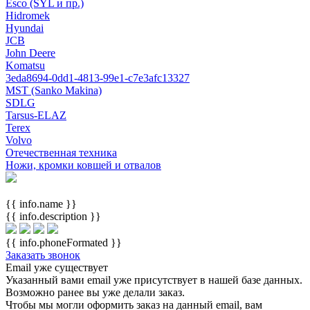
Esco (SYL и пр.)
Hidromek
Hyundai
JCB
John Deere
Komatsu
3eda8694-0dd1-4813-99e1-c7e3afc13327
MST (Sanko Makina)
SDLG
Tarsus-ELAZ
Terex
Volvo
Отечественная техника
Ножи, кромки ковшей и отвалов
{{ info.name }}
{{ info.description }}
{{ info.phoneFormated }}
Заказать звонок
Email уже существует
Указанный вами email
уже присутствует в нашей базе данных.
Возможно ранее вы уже делали заказ.
Чтобы мы могли оформить заказ на данный email, вам