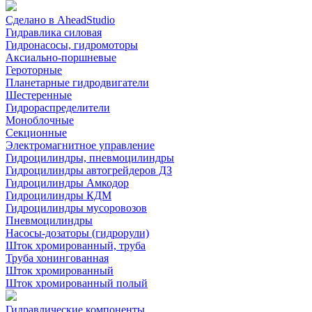
Сделано в AheadStudio
Гидравлика силовая
Гидронасосы, гидромоторы
Аксиально-поршневые
Героторные
Планетарные гидродвигатели
Шестеренные
Гидрораспределители
Моноблочные
Секционные
Электромагнитное управление
Гидроцилиндры, пневмоцилиндры
Гидроцилиндры автогрейдеров ДЗ
Гидроцилиндры Амкодор
Гидроцилиндры КДМ
Гидроцилиндры мусоровозов
Пневмоцилиндры
Насосы-дозаторы (гидрорули)
Шток хромированный, труба
Труба хонингованная
Шток хромированный
Шток хромированный полый
Гидравлические компоненты