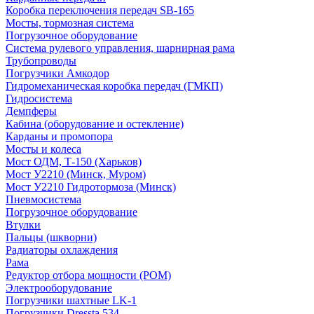
Коробка переключения передач SB-165
Мосты, тормозная система
Погрузочное оборудование
Система рулевого управления, шарнирная рама
Трубопроводы
Погрузчики Амкодор
Гидромеханическая коробка передач (ГМКП)
Гидросистема
Демпферы
Кабина (оборудование и остекление)
Карданы и промопора
Мосты и колеса
Мост ОДМ, Т-150 (Харьков)
Мост У2210 (Минск, Муром)
Мост У2210 Гидротормоза (Минск)
Пневмосистема
Погрузочное оборудование
Втулки
Пальцы (шкворни)
Радиаторы охлаждения
Рама
Редуктор отбора мощности (РОМ)
Электрооборудование
Погрузчики шахтные LK-1
Погрузчики Dressta 534