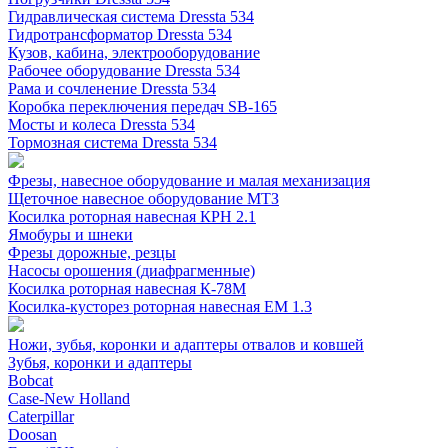
Гидравлическая система Dressta 534
Гидротрансформатор Dressta 534
Кузов, кабина, электрооборудование
Рабочее оборудование Dressta 534
Рама и сочленение Dressta 534
Коробка переключения передач SB-165
Мосты и колеса Dressta 534
Тормозная система Dressta 534
Фрезы, навесное оборудование и малая механизация
Щеточное навесное оборудование МТЗ
Косилка роторная навесная КРН 2.1
Ямобуры и шнеки
Фрезы дорожные, резцы
Насосы орошения (диафрагменные)
Косилка роторная навесная К-78М
Косилка-кусторез роторная навесная ЕМ 1.3
Ножи, зубья, коронки и адаптеры отвалов и ковшей
Зубья, коронки и адаптеры
Bobcat
Case-New Holland
Caterpillar
Doosan