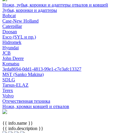
Ножи, зубья, коронки и адаптеры отвалов и ковшей
Зубья, коронки и адаптеры
Bobcat
Case-New Holland
Caterpillar
Doosan
Esco (SYL и пр.)
Hidromek
Hyundai
JCB
John Deere
Komatsu
3eda8694-0dd1-4813-99e1-c7e3afc13327
MST (Sanko Makina)
SDLG
Tarsus-ELAZ
Terex
Volvo
Отечественная техника
Ножи, кромки ковшей и отвалов
{{ info.name }}
{{ info.description }}