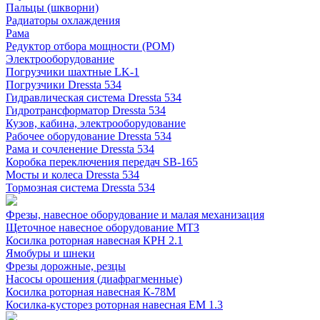
Пальцы (шкворни)
Радиаторы охлаждения
Рама
Редуктор отбора мощности (РОМ)
Электрооборудование
Погрузчики шахтные LK-1
Погрузчики Dressta 534
Гидравлическая система Dressta 534
Гидротрансформатор Dressta 534
Кузов, кабина, электрооборудование
Рабочее оборудование Dressta 534
Рама и сочленение Dressta 534
Коробка переключения передач SB-165
Мосты и колеса Dressta 534
Тормозная система Dressta 534
Фрезы, навесное оборудование и малая механизация
Щеточное навесное оборудование МТЗ
Косилка роторная навесная КРН 2.1
Ямобуры и шнеки
Фрезы дорожные, резцы
Насосы орошения (диафрагменные)
Косилка роторная навесная К-78М
Косилка-кусторез роторная навесная ЕМ 1.3