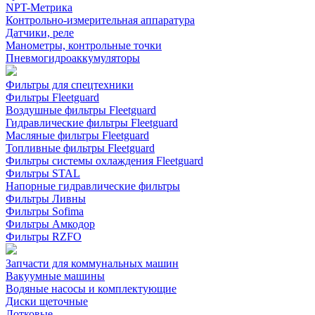
NPT-Метрика
Контрольно-измерительная аппаратура
Датчики, реле
Манометры, контрольные точки
Пневмогидроаккумуляторы
Фильтры для спецтехники
Фильтры Fleetguard
Воздушные фильтры Fleetguard
Гидравлические фильтры Fleetguard
Масляные фильтры Fleetguard
Топливные фильтры Fleetguard
Фильтры системы охлаждения Fleetguard
Фильтры STAL
Напорные гидравлические фильтры
Фильтры Ливны
Фильтры Sofima
Фильтры Амкодор
Фильтры RZFO
Запчасти для коммунальных машин
Вакуумные машины
Водяные насосы и комплектующие
Диски щеточные
Лотковые