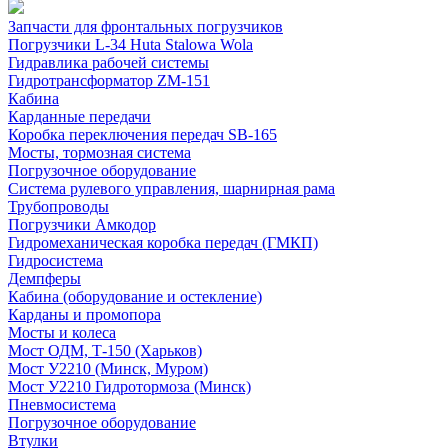
Запчасти для фронтальных погрузчиков
Погрузчики L-34 Huta Stalowa Wola
Гидравлика рабочей системы
Гидротрансформатор ZM-151
Кабина
Карданные передачи
Коробка переключения передач SB-165
Мосты, тормозная система
Погрузочное оборудование
Система рулевого управления, шарнирная рама
Трубопроводы
Погрузчики Амкодор
Гидромеханическая коробка передач (ГМКП)
Гидросистема
Демпферы
Кабина (оборудование и остекление)
Карданы и промопора
Мосты и колеса
Мост ОДМ, Т-150 (Харьков)
Мост У2210 (Минск, Муром)
Мост У2210 Гидротормоза (Минск)
Пневмосистема
Погрузочное оборудование
Втулки