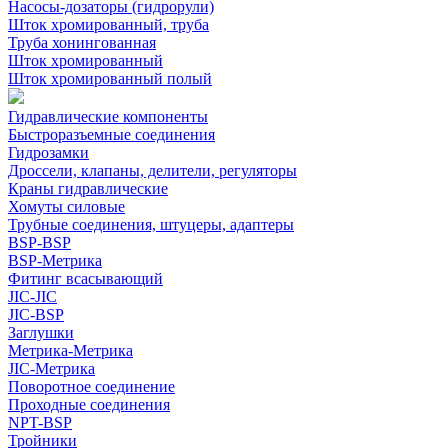
Насосы-дозаторы (гидрорули)
Шток хромированный, труба
Труба хонингованная
Шток хромированный
Шток хромированный полый
Гидравлические компоненты
Быстроразъемные соединения
Гидрозамки
Дроссели, клапаны, делители, регуляторы
Краны гидравлические
Хомуты силовые
Трубные соединения, штуцеры, адаптеры
BSP-BSP
BSP-Метрика
Фитинг всасывающий
JIC-JIC
JIC-BSP
Заглушки
Метрика-Метрика
JIC-Метрика
Поворотное соединение
Проходные соединения
NPT-BSP
Тройники