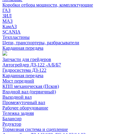
Коробки отбора мощности, комплектующие
ГАЗ
ЗИЛ
МАЗ
КамАЗ
SCANIA
Техпластины
Цепи, транспортеры, разбрасыватели
Карданная передача
Запчасти для грейдеров
Автогрейдер ДЗ-122 -А/Б/Б7
Гидросистема ДЗ-122
Карданная передача
Мост передний
КПП механическая (Псков)
Входной вал (первичный)
Выходной вал
Промежуточный вал
Рабочее оборудование
Тележка задняя
Балансир
Редуктор
Тормозная система и сцепление