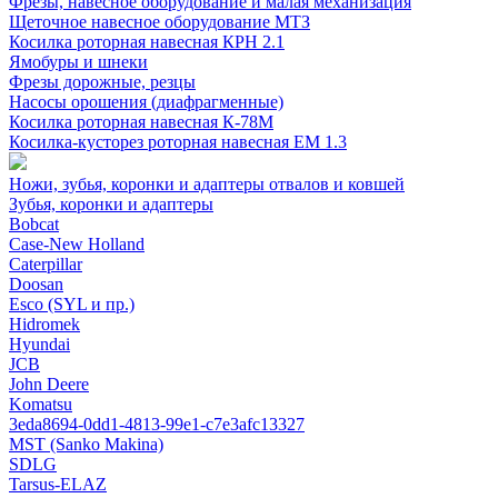
Фрезы, навесное оборудование и малая механизация
Щеточное навесное оборудование МТЗ
Косилка роторная навесная КРН 2.1
Ямобуры и шнеки
Фрезы дорожные, резцы
Насосы орошения (диафрагменные)
Косилка роторная навесная К-78М
Косилка-кусторез роторная навесная ЕМ 1.3
Ножи, зубья, коронки и адаптеры отвалов и ковшей
Зубья, коронки и адаптеры
Bobcat
Case-New Holland
Caterpillar
Doosan
Esco (SYL и пр.)
Hidromek
Hyundai
JCB
John Deere
Komatsu
3eda8694-0dd1-4813-99e1-c7e3afc13327
MST (Sanko Makina)
SDLG
Tarsus-ELAZ