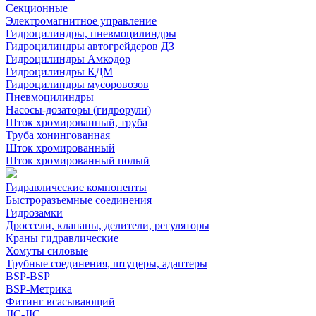
Секционные
Электромагнитное управление
Гидроцилиндры, пневмоцилиндры
Гидроцилиндры автогрейдеров ДЗ
Гидроцилиндры Амкодор
Гидроцилиндры КДМ
Гидроцилиндры мусоровозов
Пневмоцилиндры
Насосы-дозаторы (гидрорули)
Шток хромированный, труба
Труба хонингованная
Шток хромированный
Шток хромированный полый
Гидравлические компоненты
Быстроразъемные соединения
Гидрозамки
Дроссели, клапаны, делители, регуляторы
Краны гидравлические
Хомуты силовые
Трубные соединения, штуцеры, адаптеры
BSP-BSP
BSP-Метрика
Фитинг всасывающий
JIC-JIC