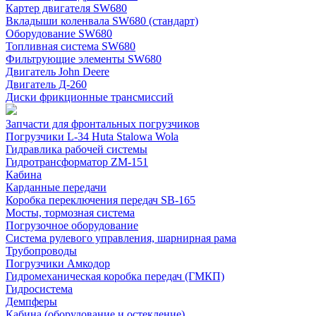
Картер двигателя SW680
Вкладыши коленвала SW680 (стандарт)
Оборудование SW680
Топливная система SW680
Фильтрующие элементы SW680
Двигатель John Deere
Двигатель Д-260
Диски фрикционные трансмиссий
Запчасти для фронтальных погрузчиков
Погрузчики L-34 Huta Stalowa Wola
Гидравлика рабочей системы
Гидротрансформатор ZM-151
Кабина
Карданные передачи
Коробка переключения передач SB-165
Мосты, тормозная система
Погрузочное оборудование
Система рулевого управления, шарнирная рама
Трубопроводы
Погрузчики Амкодор
Гидромеханическая коробка передач (ГМКП)
Гидросистема
Демпферы
Кабина (оборудование и остекление)