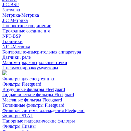
JIC-BSP
Заглушки
Метрика-Метрика
JIC-Метрика
Поворотное соединение
Проходные соединения
NPT-BSP
Тройники
NPT-Метрика
Контрольно-измерительная аппаратура
Датчики, реле
Манометры, контрольные точки
Пневмогидроаккумуляторы
Фильтры для спецтехники
Фильтры Fleetguard
Воздушные фильтры Fleetguard
Гидравлические фильтры Fleetguard
Масляные фильтры Fleetguard
Топливные фильтры Fleetguard
Фильтры системы охлаждения Fleetguard
Фильтры STAL
Напорные гидравлические фильтры
Фильтры Ливны