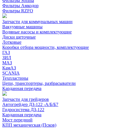
Фильтры Sofima
Фильтры Амкодор
Фильтры RZFO
Запчасти для коммунальных машин
Вакуумные машины
Водяные насосы и комплектующие
Диски щеточные
Лотковые
Коробки отбора мощности, комплектующие
ГАЗ
ЗИЛ
МАЗ
КамАЗ
SCANIA
Техпластины
Цепи, транспортеры, разбрасыватели
Карданная передача
Запчасти для грейдеров
Автогрейдер ДЗ-122 -А/Б/Б7
Гидросистема ДЗ-122
Карданная передача
Мост передний
КПП механическая (Псков)