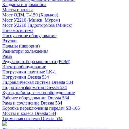
Карданы и промопора
Мосты и колеса
Мост ОДМ, Т-150 (Харьков)
Мост У2210 (Минск, Муром)
Мост У2210 Гидротормоза (Минск)
Пневмосистема
Погрузочное оборудование
Втулки
Пальцы (шкворни)
Радиаторы охлаждения
Рама
Редуктор отбора мощности (РОМ)
Электрооборудование
Погрузчики шахтные LK-1
Погрузчики Dressta 534
Гидравлическая система Dressta 534
Гидротрансформатор Dressta 534
Кузов, кабина, электрооборудование
Рабочее оборудование Dressta 534
Рама и сочленение Dressta 534
Коробка переключения передач SB-165
Мосты и колеса Dressta 534
Тормозная система Dressta 534