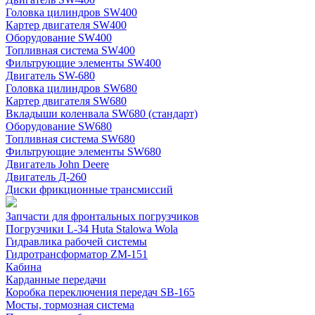
Головка цилиндров SW400
Картер двигателя SW400
Оборудование SW400
Топливная система SW400
Фильтрующие элементы SW400
Двигатель SW-680
Головка цилиндров SW680
Картер двигателя SW680
Вкладыши коленвала SW680 (стандарт)
Оборудование SW680
Топливная система SW680
Фильтрующие элементы SW680
Двигатель John Deere
Двигатель Д-260
Диски фрикционные трансмиссий
Запчасти для фронтальных погрузчиков
Погрузчики L-34 Huta Stalowa Wola
Гидравлика рабочей системы
Гидротрансформатор ZM-151
Кабина
Карданные передачи
Коробка переключения передач SB-165
Мосты, тормозная система