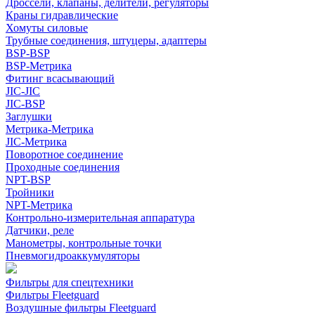
Дроссели, клапаны, делители, регуляторы
Краны гидравлические
Хомуты силовые
Трубные соединения, штуцеры, адаптеры
BSP-BSP
BSP-Метрика
Фитинг всасывающий
JIC-JIC
JIC-BSP
Заглушки
Метрика-Метрика
JIC-Метрика
Поворотное соединение
Проходные соединения
NPT-BSP
Тройники
NPT-Метрика
Контрольно-измерительная аппаратура
Датчики, реле
Манометры, контрольные точки
Пневмогидроаккумуляторы
Фильтры для спецтехники
Фильтры Fleetguard
Воздушные фильтры Fleetguard