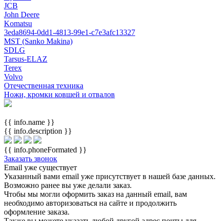
JCB
John Deere
Komatsu
3eda8694-0dd1-4813-99e1-c7e3afc13327
MST (Sanko Makina)
SDLG
Tarsus-ELAZ
Terex
Volvo
Отечественная техника
Ножи, кромки ковшей и отвалов
{{ info.name }}
{{ info.description }}
{{ info.phoneFormated }}
Заказать звонок
Email уже существует
Указанный вами email
уже присутствует в нашей базе данных.
Возможно ранее вы уже делали заказ.
Чтобы мы могли оформить заказ на данный email, вам
необходимо авторизоваться на сайте и продолжить
оформление заказа.
Также вы можете указать любой другой адрес почты для