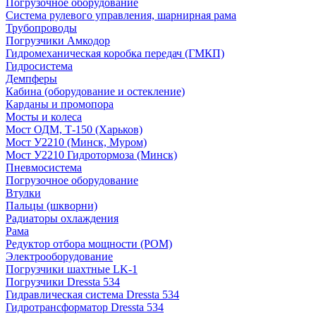
Погрузочное оборудование
Система рулевого управления, шарнирная рама
Трубопроводы
Погрузчики Амкодор
Гидромеханическая коробка передач (ГМКП)
Гидросистема
Демпферы
Кабина (оборудование и остекление)
Карданы и промопора
Мосты и колеса
Мост ОДМ, Т-150 (Харьков)
Мост У2210 (Минск, Муром)
Мост У2210 Гидротормоза (Минск)
Пневмосистема
Погрузочное оборудование
Втулки
Пальцы (шкворни)
Радиаторы охлаждения
Рама
Редуктор отбора мощности (РОМ)
Электрооборудование
Погрузчики шахтные LK-1
Погрузчики Dressta 534
Гидравлическая система Dressta 534
Гидротрансформатор Dressta 534