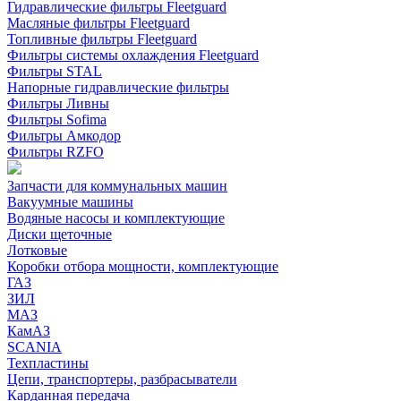
Гидравлические фильтры Fleetguard
Масляные фильтры Fleetguard
Топливные фильтры Fleetguard
Фильтры системы охлаждения Fleetguard
Фильтры STAL
Напорные гидравлические фильтры
Фильтры Ливны
Фильтры Sofima
Фильтры Амкодор
Фильтры RZFO
Запчасти для коммунальных машин
Вакуумные машины
Водяные насосы и комплектующие
Диски щеточные
Лотковые
Коробки отбора мощности, комплектующие
ГАЗ
ЗИЛ
МАЗ
КамАЗ
SCANIA
Техпластины
Цепи, транспортеры, разбрасыватели
Карданная передача