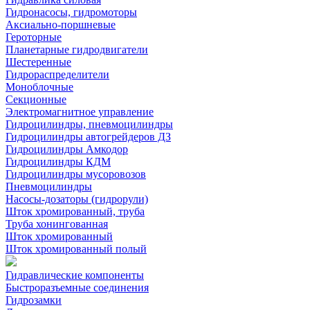
Гидронасосы, гидромоторы
Аксиально-поршневые
Героторные
Планетарные гидродвигатели
Шестеренные
Гидрораспределители
Моноблочные
Секционные
Электромагнитное управление
Гидроцилиндры, пневмоцилиндры
Гидроцилиндры автогрейдеров ДЗ
Гидроцилиндры Амкодор
Гидроцилиндры КДМ
Гидроцилиндры мусоровозов
Пневмоцилиндры
Насосы-дозаторы (гидрорули)
Шток хромированный, труба
Труба хонингованная
Шток хромированный
Шток хромированный полый
Гидравлические компоненты
Быстроразъемные соединения
Гидрозамки