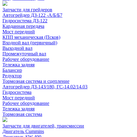
Запчасти для грейдеров
Автогрейдер ДЗ-122 -А/Б/Б7
Гидросистема ДЗ-122
Карданная передача
Мост передний
КПП механическая (Псков)
Входной вал (первичный)
Выходной вал
Промежуточный вал
Рабочее оборудование
Тележка задняя
Балансир
Редуктор
Тормозная система и сцепление
Автогрейдер ДЗ-143/180, ГС-14.02/14.03
Гидросистема
Мост передний
Рабочее оборудование
Тележка задняя
Тормозная система
Запчасти для двигателей, трансмиссии
Двигатель Cummins
Двигатель SW-400