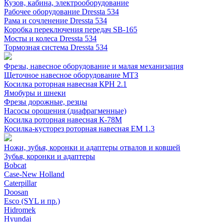
Кузов, кабина, электрооборудование
Рабочее оборудование Dressta 534
Рама и сочленение Dressta 534
Коробка переключения передач SB-165
Мосты и колеса Dressta 534
Тормозная система Dressta 534
Фрезы, навесное оборудование и малая механизация
Щеточное навесное оборудование МТЗ
Косилка роторная навесная КРН 2.1
Ямобуры и шнеки
Фрезы дорожные, резцы
Насосы орошения (диафрагменные)
Косилка роторная навесная К-78М
Косилка-кусторез роторная навесная ЕМ 1.3
Ножи, зубья, коронки и адаптеры отвалов и ковшей
Зубья, коронки и адаптеры
Bobcat
Case-New Holland
Caterpillar
Doosan
Esco (SYL и пр.)
Hidromek
Hyundai