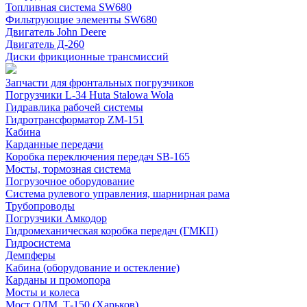
Топливная система SW680
Фильтрующие элементы SW680
Двигатель John Deere
Двигатель Д-260
Диски фрикционные трансмиссий
Запчасти для фронтальных погрузчиков
Погрузчики L-34 Huta Stalowa Wola
Гидравлика рабочей системы
Гидротрансформатор ZM-151
Кабина
Карданные передачи
Коробка переключения передач SB-165
Мосты, тормозная система
Погрузочное оборудование
Система рулевого управления, шарнирная рама
Трубопроводы
Погрузчики Амкодор
Гидромеханическая коробка передач (ГМКП)
Гидросистема
Демпферы
Кабина (оборудование и остекление)
Карданы и промопора
Мосты и колеса
Мост ОДМ, Т-150 (Харьков)