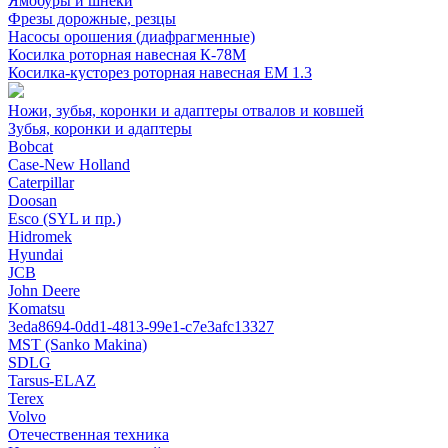
Ямобуры и шнеки
Фрезы дорожные, резцы
Насосы орошения (диафрагменные)
Косилка роторная навесная К-78М
Косилка-кусторез роторная навесная ЕМ 1.3
Ножи, зубья, коронки и адаптеры отвалов и ковшей
Зубья, коронки и адаптеры
Bobcat
Case-New Holland
Caterpillar
Doosan
Esco (SYL и пр.)
Hidromek
Hyundai
JCB
John Deere
Komatsu
3eda8694-0dd1-4813-99e1-c7e3afc13327
MST (Sanko Makina)
SDLG
Tarsus-ELAZ
Terex
Volvo
Отечественная техника