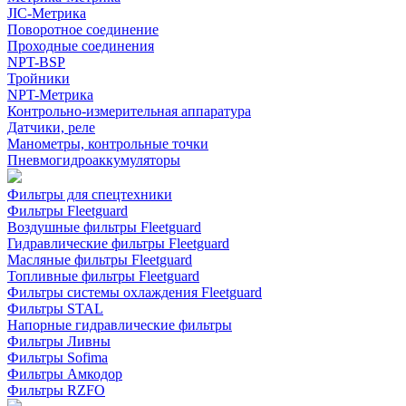
JIC-Метрика
Поворотное соединение
Проходные соединения
NPT-BSP
Тройники
NPT-Метрика
Контрольно-измерительная аппаратура
Датчики, реле
Манометры, контрольные точки
Пневмогидроаккумуляторы
Фильтры для спецтехники
Фильтры Fleetguard
Воздушные фильтры Fleetguard
Гидравлические фильтры Fleetguard
Масляные фильтры Fleetguard
Топливные фильтры Fleetguard
Фильтры системы охлаждения Fleetguard
Фильтры STAL
Напорные гидравлические фильтры
Фильтры Ливны
Фильтры Sofima
Фильтры Амкодор
Фильтры RZFO