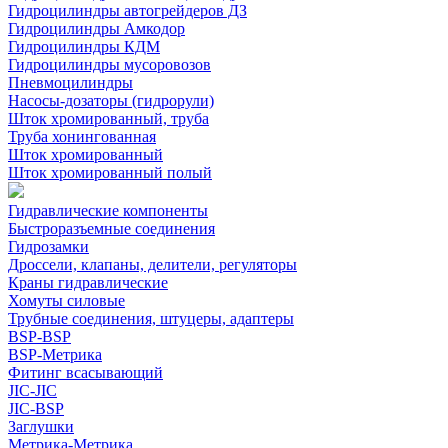
Гидроцилиндры автогрейдеров ДЗ
Гидроцилиндры Амкодор
Гидроцилиндры КДМ
Гидроцилиндры мусоровозов
Пневмоцилиндры
Насосы-дозаторы (гидрорули)
Шток хромированный, труба
Труба хонингованная
Шток хромированный
Шток хромированный полый
Гидравлические компоненты
Быстроразъемные соединения
Гидрозамки
Дроссели, клапаны, делители, регуляторы
Краны гидравлические
Хомуты силовые
Трубные соединения, штуцеры, адаптеры
BSP-BSP
BSP-Метрика
Фитинг всасывающий
JIC-JIC
JIC-BSP
Заглушки
Метрика-Метрика