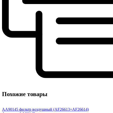
Похожие товары
AA90145 фильтр воздушный (AF26613+AF26614)