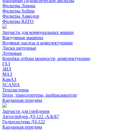
Напорные гидравлические фильтры
Фильтры Ливны
Фильтры Sofima
Фильтры Амкодор
Фильтры RZFO
Запчасти для коммунальных машин
Вакуумные машины
Водяные насосы и комплектующие
Диски щеточные
Лотковые
Коробки отбора мощности, комплектующие
ГАЗ
ЗИЛ
МАЗ
КамАЗ
SCANIA
Техпластины
Цепи, транспортеры, разбрасыватели
Карданная передача
Запчасти для грейдеров
Автогрейдер ДЗ-122 -А/Б/Б7
Гидросистема ДЗ-122
Карданная передача