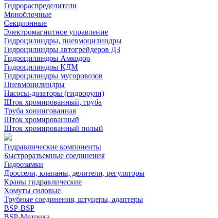
Гидрораспределители
Моноблочные
Секционные
Электромагнитное управление
Гидроцилиндры, пневмоцилиндры
Гидроцилиндры автогрейдеров ДЗ
Гидроцилиндры Амкодор
Гидроцилиндры КДМ
Гидроцилиндры мусоровозов
Пневмоцилиндры
Насосы-дозаторы (гидрорули)
Шток хромированный, труба
Труба хонингованная
Шток хромированный
Шток хромированный полый
Гидравлические компоненты
Быстроразъемные соединения
Гидрозамки
Дроссели, клапаны, делители, регуляторы
Краны гидравлические
Хомуты силовые
Трубные соединения, штуцеры, адаптеры
BSP-BSP
BSP-Метрика