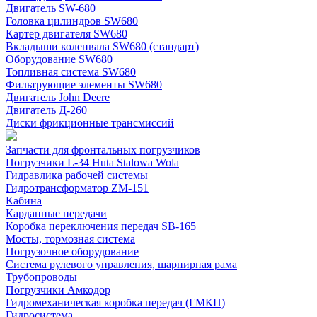
Двигатель SW-680
Головка цилиндров SW680
Картер двигателя SW680
Вкладыши коленвала SW680 (стандарт)
Оборудование SW680
Топливная система SW680
Фильтрующие элементы SW680
Двигатель John Deere
Двигатель Д-260
Диски фрикционные трансмиссий
Запчасти для фронтальных погрузчиков
Погрузчики L-34 Huta Stalowa Wola
Гидравлика рабочей системы
Гидротрансформатор ZM-151
Кабина
Карданные передачи
Коробка переключения передач SB-165
Мосты, тормозная система
Погрузочное оборудование
Система рулевого управления, шарнирная рама
Трубопроводы
Погрузчики Амкодор
Гидромеханическая коробка передач (ГМКП)
Гидросистема