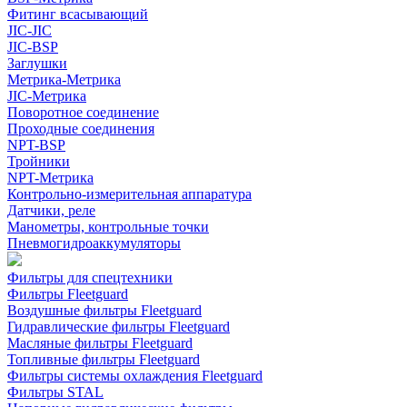
Фитинг всасывающий
JIC-JIC
JIC-BSP
Заглушки
Метрика-Метрика
JIC-Метрика
Поворотное соединение
Проходные соединения
NPT-BSP
Тройники
NPT-Метрика
Контрольно-измерительная аппаратура
Датчики, реле
Манометры, контрольные точки
Пневмогидроаккумуляторы
Фильтры для спецтехники
Фильтры Fleetguard
Воздушные фильтры Fleetguard
Гидравлические фильтры Fleetguard
Масляные фильтры Fleetguard
Топливные фильтры Fleetguard
Фильтры системы охлаждения Fleetguard
Фильтры STAL