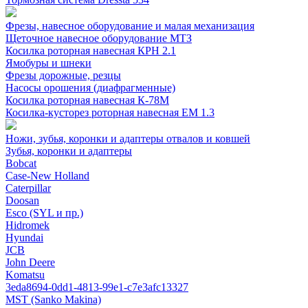
Фрезы, навесное оборудование и малая механизация
Щеточное навесное оборудование МТЗ
Косилка роторная навесная КРН 2.1
Ямобуры и шнеки
Фрезы дорожные, резцы
Насосы орошения (диафрагменные)
Косилка роторная навесная К-78М
Косилка-кусторез роторная навесная ЕМ 1.3
Ножи, зубья, коронки и адаптеры отвалов и ковшей
Зубья, коронки и адаптеры
Bobcat
Case-New Holland
Caterpillar
Doosan
Esco (SYL и пр.)
Hidromek
Hyundai
JCB
John Deere
Komatsu
3eda8694-0dd1-4813-99e1-c7e3afc13327
MST (Sanko Makina)