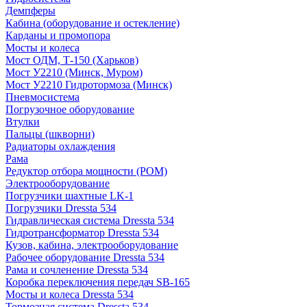
Демпферы
Кабина (оборудование и остекление)
Карданы и промопора
Мосты и колеса
Мост ОДМ, Т-150 (Харьков)
Мост У2210 (Минск, Муром)
Мост У2210 Гидротормоза (Минск)
Пневмосистема
Погрузочное оборудование
Втулки
Пальцы (шкворни)
Радиаторы охлаждения
Рама
Редуктор отбора мощности (РОМ)
Электрооборудование
Погрузчики шахтные LK-1
Погрузчики Dressta 534
Гидравлическая система Dressta 534
Гидротрансформатор Dressta 534
Кузов, кабина, электрооборудование
Рабочее оборудование Dressta 534
Рама и сочленение Dressta 534
Коробка переключения передач SB-165
Мосты и колеса Dressta 534
Тормозная система Dressta 534