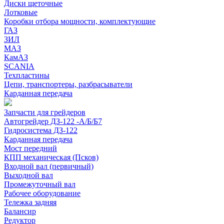
Диски щеточные
Лотковые
Коробки отбора мощности, комплектующие
ГАЗ
ЗИЛ
МАЗ
КамАЗ
SCANIA
Техпластины
Цепи, транспортеры, разбрасыватели
Карданная передача
Запчасти для грейдеров
Автогрейдер ДЗ-122 -А/Б/Б7
Гидросистема ДЗ-122
Карданная передача
Мост передний
КПП механическая (Псков)
Входной вал (первичный)
Выходной вал
Промежуточный вал
Рабочее оборудование
Тележка задняя
Балансир
Редуктор