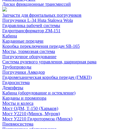
Диски фрикционные трансмиссий
Запчасти для фронтальных погрузчиков
Погрузчики L-34 Huta Stalowa Wola
Гидравлика рабочей системы
Гидротрансформатор ZM-151
Кабина
Карданные передачи
Коробка переключения передач SB-165
Мосты, тормозная система
Погрузочное оборудование
Система рулевого управления, шарнирная рама
Трубопроводы
Погрузчики Амкодор
Гидромеханическая коробка передач (ГМКП)
Гидросистема
Демпферы
Кабина (оборудование и остекление)
Карданы и промопора
Мосты и колеса
Мост ОДМ, Т-150 (Харьков)
Мост У2210 (Минск, Муром)
Мост У2210 Гидротормоза (Минск)
Пневмосистема