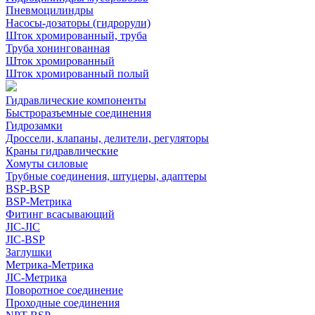
Пневмоцилиндры
Насосы-дозаторы (гидрорули)
Шток хромированный, труба
Труба хонингованная
Шток хромированный
Шток хромированный полый
Гидравлические компоненты
Быстроразъемные соединения
Гидрозамки
Дроссели, клапаны, делители, регуляторы
Краны гидравлические
Хомуты силовые
Трубные соединения, штуцеры, адаптеры
BSP-BSP
BSP-Метрика
Фитинг всасывающий
JIC-JIC
JIC-BSP
Заглушки
Метрика-Метрика
JIC-Метрика
Поворотное соединение
Проходные соединения