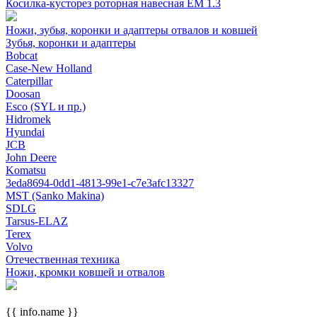
Косилка-кусторез роторная навесная ЕМ 1.3
Ножи, зубья, коронки и адаптеры отвалов и ковшей
Зубья, коронки и адаптеры
Bobcat
Case-New Holland
Caterpillar
Doosan
Esco (SYL и пр.)
Hidromek
Hyundai
JCB
John Deere
Komatsu
3eda8694-0dd1-4813-99e1-c7e3afc13327
MST (Sanko Makina)
SDLG
Tarsus-ELAZ
Terex
Volvo
Отечественная техника
Ножи, кромки ковшей и отвалов
{{ info.name }}