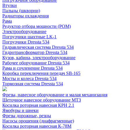
Погрузочное оборудование
Втулки
Пальцы (шкворни)
Радиаторы охлаждения
Рама
Редуктор отбора мощности (РОМ)
Электрооборудование
Погрузчики шахтные LK-1
Погрузчики Dressta 534
Гидравлическая система Dressta 534
Гидротрансформатор Dressta 534
Кузов, кабина, электрооборудование
Рабочее оборудование Dressta 534
Рама и сочленение Dressta 534
Коробка переключения передач SB-165
Мосты и колеса Dressta 534
Тормозная система Dressta 534
Фрезы, навесное оборудование и малая механизация
Щеточное навесное оборудование МТЗ
Косилка роторная навесная КРН 2.1
Ямобуры и шнеки
Фрезы дорожные, резцы
Насосы орошения (диафрагменные)
Косилка роторная навесная К-78М