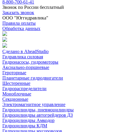
8-800-700-61-41
Звонок по России бесплатный
Заказать звонок
ООО "Юггидравлика"
Правила оплаты
Обработка данных
Сделано в AheadStudio
Гидравлика силовая
Гидронасосы, гидромоторы
Аксиально-поршневые
Героторные
Планетарные гидродвигатели
Шестеренные
Гидрораспределители
Моноблочные
Секционные
Электромагнитное управление
Гидроцилиндры, пневмоцилиндры
Гидроцилиндры автогрейдеров ДЗ
Гидроцилиндры Амкодор
Гидроцилиндры КДМ
Гидроцилиндры мусоровозов