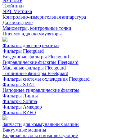
NPT-BSP
Тройники
NPT-Метрика
Контрольно-измерительная аппаратура
Датчики, реле
Манометры, контрольные точки
Пневмогидроаккумуляторы
Фильтры для спецтехники
Фильтры Fleetguard
Воздушные фильтры Fleetguard
Гидравлические фильтры Fleetguard
Масляные фильтры Fleetguard
Топливные фильтры Fleetguard
Фильтры системы охлаждения Fleetguard
Фильтры STAL
Напорные гидравлические фильтры
Фильтры Ливны
Фильтры Sofima
Фильтры Амкодор
Фильтры RZFO
Запчасти для коммунальных машин
Вакуумные машины
Водяные насосы и комплектующие