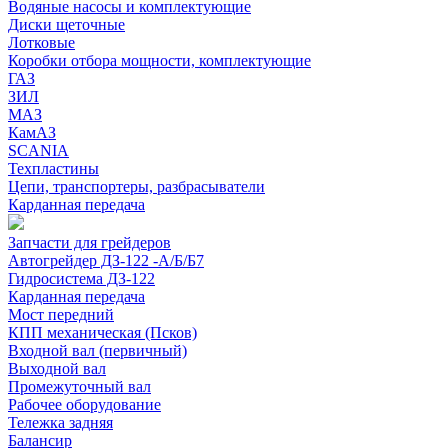
Водяные насосы и комплектующие
Диски щеточные
Лотковые
Коробки отбора мощности, комплектующие
ГАЗ
ЗИЛ
МАЗ
КамАЗ
SCANIA
Техпластины
Цепи, транспортеры, разбрасыватели
Карданная передача
Запчасти для грейдеров
Автогрейдер ДЗ-122 -А/Б/Б7
Гидросистема ДЗ-122
Карданная передача
Мост передний
КПП механическая (Псков)
Входной вал (первичный)
Выходной вал
Промежуточный вал
Рабочее оборудование
Тележка задняя
Балансир