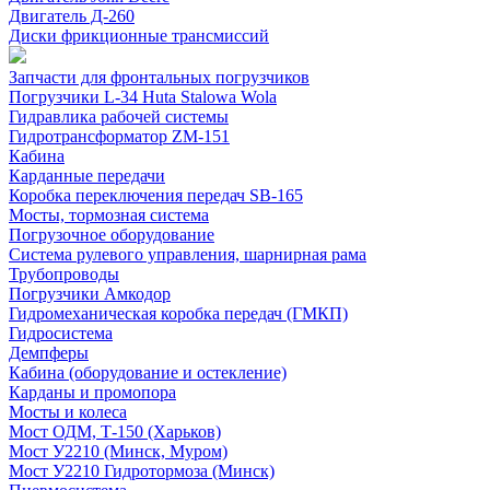
Двигатель Д-260
Диски фрикционные трансмиссий
Запчасти для фронтальных погрузчиков
Погрузчики L-34 Huta Stalowa Wola
Гидравлика рабочей системы
Гидротрансформатор ZM-151
Кабина
Карданные передачи
Коробка переключения передач SB-165
Мосты, тормозная система
Погрузочное оборудование
Система рулевого управления, шарнирная рама
Трубопроводы
Погрузчики Амкодор
Гидромеханическая коробка передач (ГМКП)
Гидросистема
Демпферы
Кабина (оборудование и остекление)
Карданы и промопора
Мосты и колеса
Мост ОДМ, Т-150 (Харьков)
Мост У2210 (Минск, Муром)
Мост У2210 Гидротормоза (Минск)