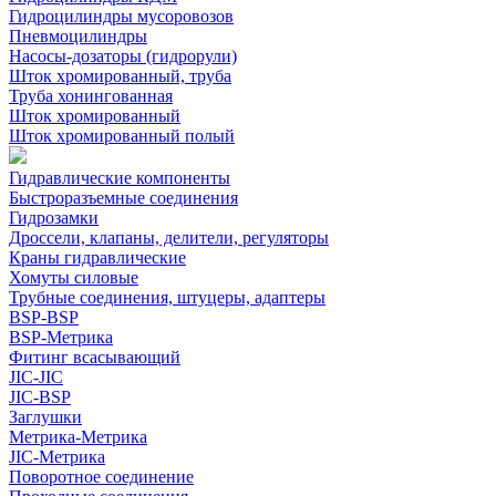
Гидроцилиндры мусоровозов
Пневмоцилиндры
Насосы-дозаторы (гидрорули)
Шток хромированный, труба
Труба хонингованная
Шток хромированный
Шток хромированный полый
Гидравлические компоненты
Быстроразъемные соединения
Гидрозамки
Дроссели, клапаны, делители, регуляторы
Краны гидравлические
Хомуты силовые
Трубные соединения, штуцеры, адаптеры
BSP-BSP
BSP-Метрика
Фитинг всасывающий
JIC-JIC
JIC-BSP
Заглушки
Метрика-Метрика
JIC-Метрика
Поворотное соединение