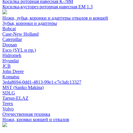
Косилка роторная навесная К-78М
Косилка-кусторез роторная навесная ЕМ 1.3
Ножи, зубья, коронки и адаптеры отвалов и ковшей
Зубья, коронки и адаптеры
Bobcat
Case-New Holland
Caterpillar
Doosan
Esco (SYL и пр.)
Hidromek
Hyundai
JCB
John Deere
Komatsu
3eda8694-0dd1-4813-99e1-c7e3afc13327
MST (Sanko Makina)
SDLG
Tarsus-ELAZ
Terex
Volvo
Отечественная техника
Ножи, кромки ковшей и отвалов