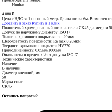
Производитель товара:
Honbar
4 080 ₽
Цена с НДС за 1 погонный метр. Длина штока 6м. Возможен отр
Добавить в заказ
Купить в 1 клик
Полнотелый хромированный шток из стали CK45 диаметром 5
Допуск по наружному диаметру: ISO f7
Толщина хромового покрытия: min 20мкм
Шероховатость поверхности: Ra max 0,20мкм
Твердость хромового покрытия: HV770
Прямолинейность: 0,05мм/1000мм
Овальность: в пределах ½ от допуска ISO f7
Технические характеристики
Наличие
В наличии
Диаметр внешний, мм
50
Марка стали
CK45
Остались вопросы?