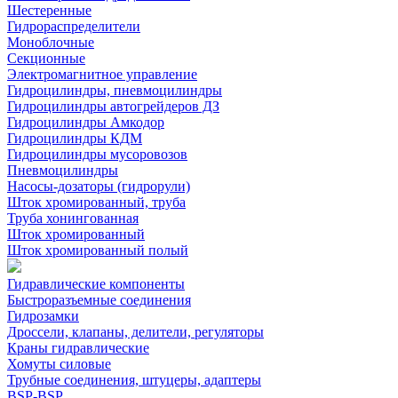
Шестеренные
Гидрораспределители
Моноблочные
Секционные
Электромагнитное управление
Гидроцилиндры, пневмоцилиндры
Гидроцилиндры автогрейдеров ДЗ
Гидроцилиндры Амкодор
Гидроцилиндры КДМ
Гидроцилиндры мусоровозов
Пневмоцилиндры
Насосы-дозаторы (гидрорули)
Шток хромированный, труба
Труба хонингованная
Шток хромированный
Шток хромированный полый
Гидравлические компоненты
Быстроразъемные соединения
Гидрозамки
Дроссели, клапаны, делители, регуляторы
Краны гидравлические
Хомуты силовые
Трубные соединения, штуцеры, адаптеры
BSP-BSP