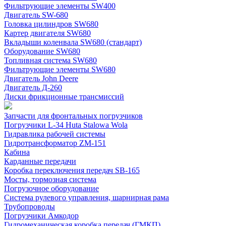
Фильтрующие элементы SW400
Двигатель SW-680
Головка цилиндров SW680
Картер двигателя SW680
Вкладыши коленвала SW680 (стандарт)
Оборудование SW680
Топливная система SW680
Фильтрующие элементы SW680
Двигатель John Deere
Двигатель Д-260
Диски фрикционные трансмиссий
Запчасти для фронтальных погрузчиков
Погрузчики L-34 Huta Stalowa Wola
Гидравлика рабочей системы
Гидротрансформатор ZM-151
Кабина
Карданные передачи
Коробка переключения передач SB-165
Мосты, тормозная система
Погрузочное оборудование
Система рулевого управления, шарнирная рама
Трубопроводы
Погрузчики Амкодор
Гидромеханическая коробка передач (ГМКП)