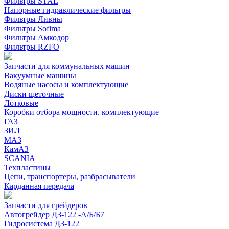
Фильтры STAL
Напорные гидравлические фильтры
Фильтры Ливны
Фильтры Sofima
Фильтры Амкодор
Фильтры RZFO
Запчасти для коммунальных машин
Вакуумные машины
Водяные насосы и комплектующие
Диски щеточные
Лотковые
Коробки отбора мощности, комплектующие
ГАЗ
ЗИЛ
МАЗ
КамАЗ
SCANIA
Техпластины
Цепи, транспортеры, разбрасыватели
Карданная передача
Запчасти для грейдеров
Автогрейдер ДЗ-122 -А/Б/Б7
Гидросистема ДЗ-122