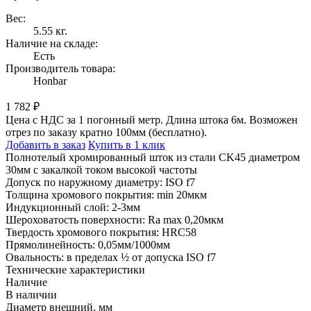
Вес:
5.55 кг.
Наличие на складе:
Есть
Производитель товара:
Honbar
1 782 ₽
Цена с НДС за 1 погонный метр. Длина штока 6м. Возможен
отрез по заказу кратно 100мм (бесплатно).
Добавить в заказ
Купить в 1 клик
Полнотелый хромированный шток из стали CK45 диаметром
30мм с закалкой током высокой частоты
Допуск по наружному диаметру: ISO f7
Толщина хромового покрытия: min 20мкм
Индукционный слой: 2-3мм
Шероховатость поверхности: Ra max 0,20мкм
Твердость хромового покрытия: HRC58
Прямолинейность: 0,05мм/1000мм
Овальность: в пределах ½ от допуска ISO f7
Технические характеристики
Наличие
В наличии
Диаметр внешний, мм