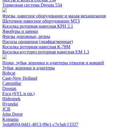
Тормозная система Dressta 534
Фрезы, навесное оборудование и малая механизация
Щеточное навесное оборудование МТЗ
Косилка роторная навесная КРН 2.1
Ямобуры и шнеки
Фрезы дорожные, резцы
Насосы орошения (диафрагменные)
Косилка роторная навесная К-78М
Косилка-кусторез роторная навесная ЕМ 1.3
Ножи, зубья, коронки и адаптеры отвалов и ковшей
Зубья, коронки и адаптеры
Bobcat
Case-New Holland
Caterpillar
Doosan
Esco (SYL и пр.)
Hidromek
Hyundai
JCB
John Deere
Komatsu
3eda8694-0dd1-4813-99e1-c7e3afc13327