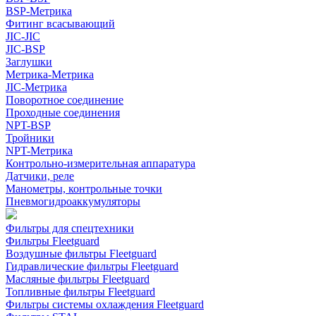
BSP-Метрика
Фитинг всасывающий
JIC-JIC
JIC-BSP
Заглушки
Метрика-Метрика
JIC-Метрика
Поворотное соединение
Проходные соединения
NPT-BSP
Тройники
NPT-Метрика
Контрольно-измерительная аппаратура
Датчики, реле
Манометры, контрольные точки
Пневмогидроаккумуляторы
Фильтры для спецтехники
Фильтры Fleetguard
Воздушные фильтры Fleetguard
Гидравлические фильтры Fleetguard
Масляные фильтры Fleetguard
Топливные фильтры Fleetguard
Фильтры системы охлаждения Fleetguard