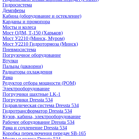
Гидросистема
Демпферы
Кабина (оборудование и остекление)
Карданы и промопора
Мосты и колеса
Мост ОДМ, Т-150 (Харьков)
Мост У2210 (Минск, Муром)
Мост У2210 Гидротормоза (Минск)
Пневмосистема
Погрузочное оборудование
Втулки
Пальцы (шкворни)
Радиаторы охлаждения
Рама
Редуктор отбора мощности (РОМ)
Электрооборудование
Погрузчики шахтные LK-1
Погрузчики Dressta 534
Гидравлическая система Dressta 534
Гидротрансформатор Dressta 534
Кузов, кабина, электрооборудование
Рабочее оборудование Dressta 534
Рама и сочленение Dressta 534
Коробка переключения передач SB-165
Мосты и колеса Dressta 534