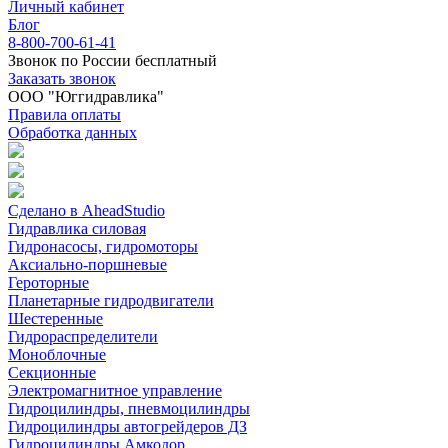
Личный кабинет
Блог
8-800-700-61-41
Звонок по России бесплатный
Заказать звонок
ООО "Юггидравлика"
Правила оплаты
Обработка данных
Сделано в AheadStudio
Гидравлика силовая
Гидронасосы, гидромоторы
Аксиально-поршневые
Героторные
Планетарные гидродвигатели
Шестеренные
Гидрораспределители
Моноблочные
Секционные
Электромагнитное управление
Гидроцилиндры, пневмоцилиндры
Гидроцилиндры автогрейдеров ДЗ
Гидроцилиндры Амкодор