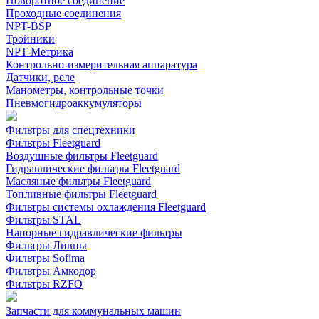
Поворотное соединение
Проходные соединения
NPT-BSP
Тройники
NPT-Метрика
Контрольно-измерительная аппаратура
Датчики, реле
Манометры, контрольные точки
Пневмогидроаккумуляторы
Фильтры для спецтехники
Фильтры Fleetguard
Воздушные фильтры Fleetguard
Гидравлические фильтры Fleetguard
Масляные фильтры Fleetguard
Топливные фильтры Fleetguard
Фильтры системы охлаждения Fleetguard
Фильтры STAL
Напорные гидравлические фильтры
Фильтры Ливны
Фильтры Sofima
Фильтры Амкодор
Фильтры RZFO
Запчасти для коммунальных машин