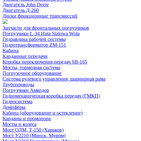
Двигатель John Deere
Двигатель Д-260
Диски фрикционные трансмиссий
Запчасти для фронтальных погрузчиков
Погрузчики L-34 Huta Stalowa Wola
Гидравлика рабочей системы
Гидротрансформатор ZM-151
Кабина
Карданные передачи
Коробка переключения передач SB-165
Мосты, тормозная система
Погрузочное оборудование
Система рулевого управления, шарнирная рама
Трубопроводы
Погрузчики Амкодор
Гидромеханическая коробка передач (ГМКП)
Гидросистема
Демпферы
Кабина (оборудование и остекление)
Карданы и промопора
Мосты и колеса
Мост ОДМ, Т-150 (Харьков)
Мост У2210 (Минск, Муром)