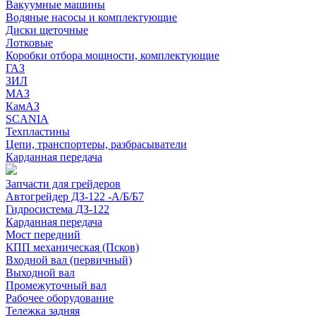
Вакуумные машины
Водяные насосы и комплектующие
Диски щеточные
Лотковые
Коробки отбора мощности, комплектующие
ГАЗ
ЗИЛ
МАЗ
КамАЗ
SCANIA
Техпластины
Цепи, транспортеры, разбрасыватели
Карданная передача
Запчасти для грейдеров
Автогрейдер ДЗ-122 -А/Б/Б7
Гидросистема ДЗ-122
Карданная передача
Мост передний
КПП механическая (Псков)
Входной вал (первичный)
Выходной вал
Промежуточный вал
Рабочее оборудование
Тележка задняя