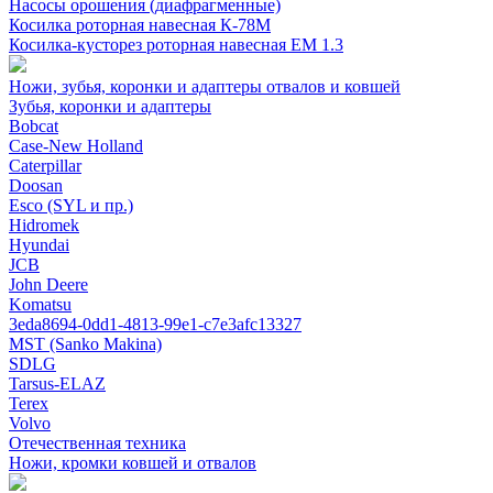
Насосы орошения (диафрагменные)
Косилка роторная навесная К-78М
Косилка-кусторез роторная навесная ЕМ 1.3
Ножи, зубья, коронки и адаптеры отвалов и ковшей
Зубья, коронки и адаптеры
Bobcat
Case-New Holland
Caterpillar
Doosan
Esco (SYL и пр.)
Hidromek
Hyundai
JCB
John Deere
Komatsu
3eda8694-0dd1-4813-99e1-c7e3afc13327
MST (Sanko Makina)
SDLG
Tarsus-ELAZ
Terex
Volvo
Отечественная техника
Ножи, кромки ковшей и отвалов