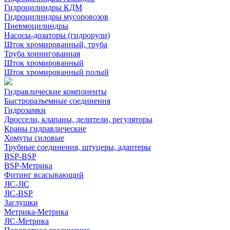
Гидроцилиндры КДМ
Гидроцилиндры мусоровозов
Пневмоцилиндры
Насосы-дозаторы (гидрорули)
Шток хромированный, труба
Труба хонингованная
Шток хромированный
Шток хромированный полый
Гидравлические компоненты
Быстроразъемные соединения
Гидрозамки
Дроссели, клапаны, делители, регуляторы
Краны гидравлические
Хомуты силовые
Трубные соединения, штуцеры, адаптеры
BSP-BSP
BSP-Метрика
Фитинг всасывающий
JIC-JIC
JIC-BSP
Заглушки
Метрика-Метрика
JIC-Метрика