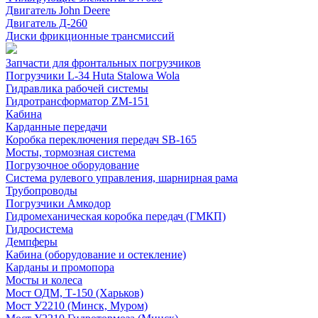
Двигатель John Deere
Двигатель Д-260
Диски фрикционные трансмиссий
Запчасти для фронтальных погрузчиков
Погрузчики L-34 Huta Stalowa Wola
Гидравлика рабочей системы
Гидротрансформатор ZM-151
Кабина
Карданные передачи
Коробка переключения передач SB-165
Мосты, тормозная система
Погрузочное оборудование
Система рулевого управления, шарнирная рама
Трубопроводы
Погрузчики Амкодор
Гидромеханическая коробка передач (ГМКП)
Гидросистема
Демпферы
Кабина (оборудование и остекление)
Карданы и промопора
Мосты и колеса
Мост ОДМ, Т-150 (Харьков)
Мост У2210 (Минск, Муром)