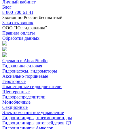
Личный кабинет
Блог
8-800-700-61-41
Звонок по России бесплатный
Заказать звонок
ООО "Юггидравлика"
Правила оплаты
Обработка данных
Сделано в AheadStudio
Гидравлика силовая
Гидронасосы, гидромоторы
Аксиально-поршневые
Героторные
Планетарные гидродвигатели
Шестеренные
Гидрораспределители
Моноблочные
Секционные
Электромагнитное управление
Гидроцилиндры, пневмоцилиндры
Гидроцилиндры автогрейдеров ДЗ
Гидроцилиндры Амкодор