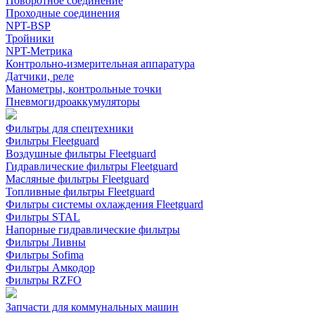
Поворотное соединение
Проходные соединения
NPT-BSP
Тройники
NPT-Метрика
Контрольно-измерительная аппаратура
Датчики, реле
Манометры, контрольные точки
Пневмогидроаккумуляторы
Фильтры для спецтехники
Фильтры Fleetguard
Воздушные фильтры Fleetguard
Гидравлические фильтры Fleetguard
Масляные фильтры Fleetguard
Топливные фильтры Fleetguard
Фильтры системы охлаждения Fleetguard
Фильтры STAL
Напорные гидравлические фильтры
Фильтры Ливны
Фильтры Sofima
Фильтры Амкодор
Фильтры RZFO
Запчасти для коммунальных машин