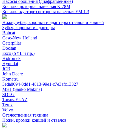
Насосы орошения (диафрагменные)
Косилка роторная навесная К-78М
Косилка-кусторез роторная навесная ЕМ 1.3
Ножи, зубья, коронки и адаптеры отвалов и ковшей
Зубья, коронки и адаптеры
Bobcat
Case-New Holland
Caterpillar
Doosan
Esco (SYL и пр.)
Hidromek
Hyundai
JCB
John Deere
Komatsu
3eda8694-0dd1-4813-99e1-c7e3afc13327
MST (Sanko Makina)
SDLG
Tarsus-ELAZ
Terex
Volvo
Отечественная техника
Ножи, кромки ковшей и отвалов