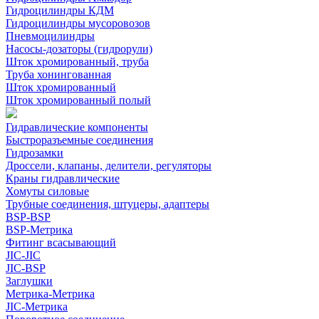
Гидроцилиндры КДМ
Гидроцилиндры мусоровозов
Пневмоцилиндры
Насосы-дозаторы (гидрорули)
Шток хромированный, труба
Труба хонингованная
Шток хромированный
Шток хромированный полый
Гидравлические компоненты
Быстроразъемные соединения
Гидрозамки
Дроссели, клапаны, делители, регуляторы
Краны гидравлические
Хомуты силовые
Трубные соединения, штуцеры, адаптеры
BSP-BSP
BSP-Метрика
Фитинг всасывающий
JIC-JIC
JIC-BSP
Заглушки
Метрика-Метрика
JIC-Метрика