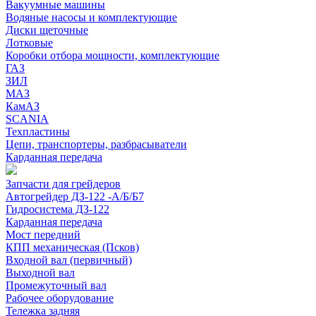
Вакуумные машины
Водяные насосы и комплектующие
Диски щеточные
Лотковые
Коробки отбора мощности, комплектующие
ГАЗ
ЗИЛ
МАЗ
КамАЗ
SCANIA
Техпластины
Цепи, транспортеры, разбрасыватели
Карданная передача
Запчасти для грейдеров
Автогрейдер ДЗ-122 -А/Б/Б7
Гидросистема ДЗ-122
Карданная передача
Мост передний
КПП механическая (Псков)
Входной вал (первичный)
Выходной вал
Промежуточный вал
Рабочее оборудование
Тележка задняя