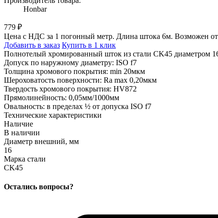
Производитель товара:
Honbar
779 ₽
Цена с НДС за 1 погонный метр. Длина штока 6м. Возможен отр
Добавить в заказ
Купить в 1 клик
Полнотелый хромированный шток из стали CK45 диаметром 1
Допуск по наружному диаметру: ISO f7
Толщина хромового покрытия: min 20мкм
Шероховатость поверхности: Ra max 0,20мкм
Твердость хромового покрытия: HV872
Прямолинейность: 0,05мм/1000мм
Овальность: в пределах ½ от допуска ISO f7
Технические характеристики
Наличие
В наличии
Диаметр внешний, мм
16
Марка стали
CK45
Остались вопросы?