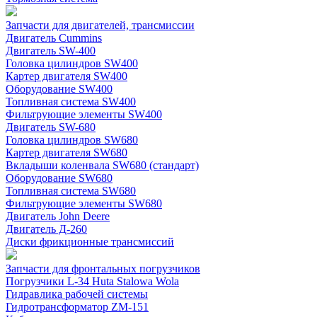
Запчасти для двигателей, трансмиссии
Двигатель Cummins
Двигатель SW-400
Головка цилиндров SW400
Картер двигателя SW400
Оборудование SW400
Топливная система SW400
Фильтрующие элементы SW400
Двигатель SW-680
Головка цилиндров SW680
Картер двигателя SW680
Вкладыши коленвала SW680 (стандарт)
Оборудование SW680
Топливная система SW680
Фильтрующие элементы SW680
Двигатель John Deere
Двигатель Д-260
Диски фрикционные трансмиссий
Запчасти для фронтальных погрузчиков
Погрузчики L-34 Huta Stalowa Wola
Гидравлика рабочей системы
Гидротрансформатор ZM-151