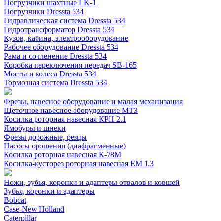
Погрузчики шахтные LK-1
Погрузчики Dressta 534
Гидравлическая система Dressta 534
Гидротрансформатор Dressta 534
Кузов, кабина, электрооборудование
Рабочее оборудование Dressta 534
Рама и сочленение Dressta 534
Коробка переключения передач SB-165
Мосты и колеса Dressta 534
Тормозная система Dressta 534
Фрезы, навесное оборудование и малая механизация
Щеточное навесное оборудование МТЗ
Косилка роторная навесная КРН 2.1
Ямобуры и шнеки
Фрезы дорожные, резцы
Насосы орошения (диафрагменные)
Косилка роторная навесная К-78М
Косилка-кусторез роторная навесная ЕМ 1.3
Ножи, зубья, коронки и адаптеры отвалов и ковшей
Зубья, коронки и адаптеры
Bobcat
Case-New Holland
Caterpillar