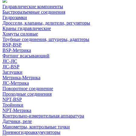
Гидравлические компоненты
Быстроразъемные соединения
Гидрозамки
Дроссели, клапаны, делители, регуляторы
Краны гидравлические
Хомуты силовые
Трубные соединения, штуцеры, адаптеры
BSP-BSP
BSP-Метрика
Фитинг всасывающий
JIC-JIC
JIC-BSP
Заглушки
Метрика-Метрика
JIC-Метрика
Поворотное соединение
Проходные соединения
NPT-BSP
Тройники
NPT-Метрика
Контрольно-измерительная аппаратура
Датчики, реле
Манометры, контрольные точки
Пневмогидроаккумуляторы