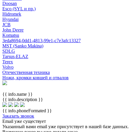
Doosan
Esco (SYL и пр.)
Hidromek
Hyundai
JCB
John Deere
Komatsu
3eda8694-0dd1-4813-99e1-c7e3afc13327
MST (Sanko Makina)
SDLG
Tarsus-ELAZ
Terex
Volvo
Отечественная техника
Ножи, кромки ковшей и отвалов
{{ info.name }}
{{ info.description }}
{{ info.phoneFormated }}
Заказать звонок
Email уже существует
Указанный вами email
уже присутствует в нашей базе данных.
Возможно ранее вы уже делали заказ.