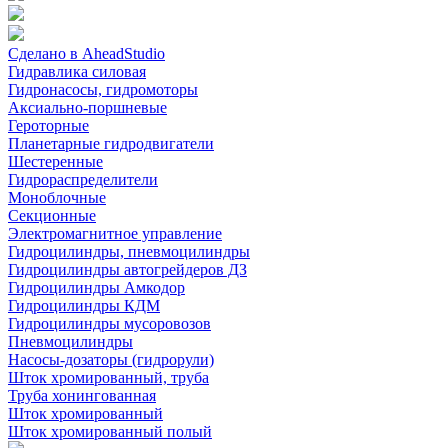
Сделано в AheadStudio
Гидравлика силовая
Гидронасосы, гидромоторы
Аксиально-поршневые
Героторные
Планетарные гидродвигатели
Шестеренные
Гидрораспределители
Моноблочные
Секционные
Электромагнитное управление
Гидроцилиндры, пневмоцилиндры
Гидроцилиндры автогрейдеров ДЗ
Гидроцилиндры Амкодор
Гидроцилиндры КДМ
Гидроцилиндры мусоровозов
Пневмоцилиндры
Насосы-дозаторы (гидрорули)
Шток хромированный, труба
Труба хонингованная
Шток хромированный
Шток хромированный полый