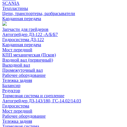
SCANIA
Техпластины
Цепи, транспортеры, разбрасыватели
Карданная передача
Запчасти для грейдеров
Автогрейдер ДЗ-122 -А/Б/Б7
Гидросистема ДЗ-122
Карданная передача
Мост передний
КПП механическая (Псков)
Входной вал (первичный)
Выходной вал
Промежуточный вал
Рабочее оборудование
Тележка задняя
Балансир
Редуктор
Тормозная система и сцепление
Автогрейдер ДЗ-143/180, ГС-14.02/14.03
Гидросистема
Мост передний
Рабочее оборудование
Тележка задняя
Тормозная система