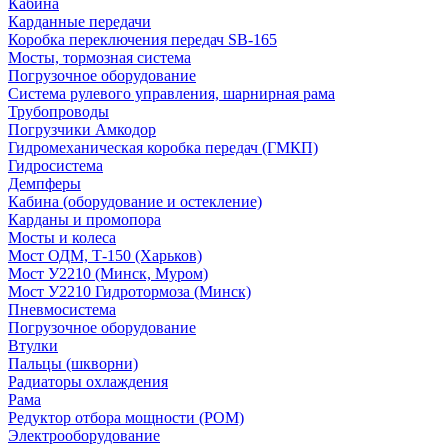
Кабина
Карданные передачи
Коробка переключения передач SB-165
Мосты, тормозная система
Погрузочное оборудование
Система рулевого управления, шарнирная рама
Трубопроводы
Погрузчики Амкодор
Гидромеханическая коробка передач (ГМКП)
Гидросистема
Демпферы
Кабина (оборудование и остекление)
Карданы и промопора
Мосты и колеса
Мост ОДМ, Т-150 (Харьков)
Мост У2210 (Минск, Муром)
Мост У2210 Гидротормоза (Минск)
Пневмосистема
Погрузочное оборудование
Втулки
Пальцы (шкворни)
Радиаторы охлаждения
Рама
Редуктор отбора мощности (РОМ)
Электрооборудование