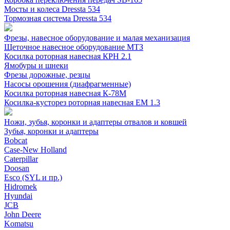
Мосты и колеса Dressta 534
Тормозная система Dressta 534
Фрезы, навесное оборудование и малая механизация
Щеточное навесное оборудование МТЗ
Косилка роторная навесная КРН 2.1
Ямобуры и шнеки
Фрезы дорожные, резцы
Насосы орошения (диафрагменные)
Косилка роторная навесная К-78М
Косилка-кусторез роторная навесная ЕМ 1.3
Ножи, зубья, коронки и адаптеры отвалов и ковшей
Зубья, коронки и адаптеры
Bobcat
Case-New Holland
Caterpillar
Doosan
Esco (SYL и пр.)
Hidromek
Hyundai
JCB
John Deere
Komatsu