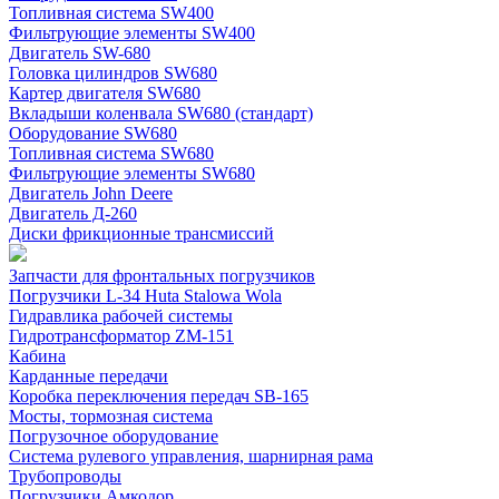
Топливная система SW400
Фильтрующие элементы SW400
Двигатель SW-680
Головка цилиндров SW680
Картер двигателя SW680
Вкладыши коленвала SW680 (стандарт)
Оборудование SW680
Топливная система SW680
Фильтрующие элементы SW680
Двигатель John Deere
Двигатель Д-260
Диски фрикционные трансмиссий
Запчасти для фронтальных погрузчиков
Погрузчики L-34 Huta Stalowa Wola
Гидравлика рабочей системы
Гидротрансформатор ZM-151
Кабина
Карданные передачи
Коробка переключения передач SB-165
Мосты, тормозная система
Погрузочное оборудование
Система рулевого управления, шарнирная рама
Трубопроводы
Погрузчики Амкодор