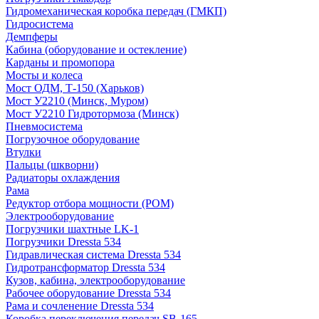
Гидромеханическая коробка передач (ГМКП)
Гидросистема
Демпферы
Кабина (оборудование и остекление)
Карданы и промопора
Мосты и колеса
Мост ОДМ, Т-150 (Харьков)
Мост У2210 (Минск, Муром)
Мост У2210 Гидротормоза (Минск)
Пневмосистема
Погрузочное оборудование
Втулки
Пальцы (шкворни)
Радиаторы охлаждения
Рама
Редуктор отбора мощности (РОМ)
Электрооборудование
Погрузчики шахтные LK-1
Погрузчики Dressta 534
Гидравлическая система Dressta 534
Гидротрансформатор Dressta 534
Кузов, кабина, электрооборудование
Рабочее оборудование Dressta 534
Рама и сочленение Dressta 534
Коробка переключения передач SB-165