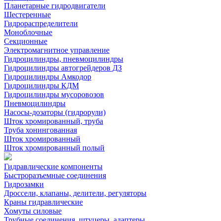
Планетарные гидродвигатели
Шестеренные
Гидрораспределители
Моноблочные
Секционные
Электромагнитное управление
Гидроцилиндры, пневмоцилиндры
Гидроцилиндры автогрейдеров ДЗ
Гидроцилиндры Амкодор
Гидроцилиндры КДМ
Гидроцилиндры мусоровозов
Пневмоцилиндры
Насосы-дозаторы (гидрорули)
Шток хромированный, труба
Труба хонингованная
Шток хромированный
Шток хромированный полый
Гидравлические компоненты
Быстроразъемные соединения
Гидрозамки
Дроссели, клапаны, делители, регуляторы
Краны гидравлические
Хомуты силовые
Трубные соединения, штуцеры, адаптеры