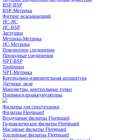
BSP-BSP
BSP-Метрика
Фитинг всасывающий
JIC-JIC
JIC-BSP
Заглушки
Метрика-Метрика
JIC-Метрика
Поворотное соединение
Проходные соединения
NPT-BSP
Тройники
NPT-Метрика
Контрольно-измерительная аппаратура
Датчики, реле
Манометры, контрольные точки
Пневмогидроаккумуляторы
Фильтры для спецтехники
Фильтры Fleetguard
Воздушные фильтры Fleetguard
Гидравлические фильтры Fleetguard
Масляные фильтры Fleetguard
Топливные фильтры Fleetguard