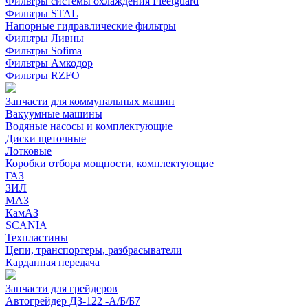
Фильтры системы охлаждения Fleetguard
Фильтры STAL
Напорные гидравлические фильтры
Фильтры Ливны
Фильтры Sofima
Фильтры Амкодор
Фильтры RZFO
Запчасти для коммунальных машин
Вакуумные машины
Водяные насосы и комплектующие
Диски щеточные
Лотковые
Коробки отбора мощности, комплектующие
ГАЗ
ЗИЛ
МАЗ
КамАЗ
SCANIA
Техпластины
Цепи, транспортеры, разбрасыватели
Карданная передача
Запчасти для грейдеров
Автогрейдер ДЗ-122 -А/Б/Б7