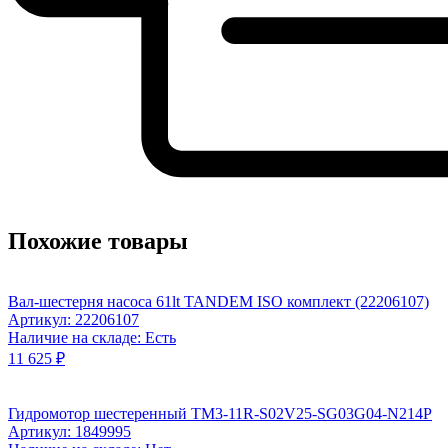
Похожие товары
Вал-шестерня насоса 61lt TANDEM ISO комплект (22206107)
Артикул: 22206107
Наличие на складе: Есть
11 625 ₽
Гидромотор шестеренный TM3-11R-S02V25-SG03G04-N214P
Артикул: 1849995