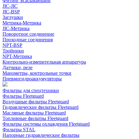
Фитинг всасывающий
JIC-JIC
JIC-BSP
Заглушки
Метрика-Метрика
JIC-Метрика
Поворотное соединение
Проходные соединения
NPT-BSP
Тройники
NPT-Метрика
Контрольно-измерительная аппаратура
Датчики, реле
Манометры, контрольные точки
Пневмогидроаккумуляторы
Фильтры для спецтехники
Фильтры Fleetguard
Воздушные фильтры Fleetguard
Гидравлические фильтры Fleetguard
Масляные фильтры Fleetguard
Топливные фильтры Fleetguard
Фильтры системы охлаждения Fleetguard
Фильтры STAL
Напорные гидравлические фильтры