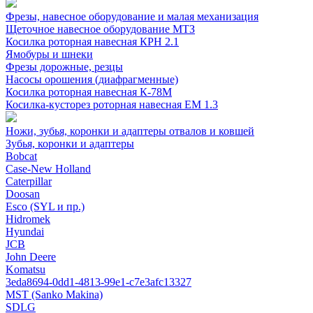
Фрезы, навесное оборудование и малая механизация
Щеточное навесное оборудование МТЗ
Косилка роторная навесная КРН 2.1
Ямобуры и шнеки
Фрезы дорожные, резцы
Насосы орошения (диафрагменные)
Косилка роторная навесная К-78М
Косилка-кусторез роторная навесная ЕМ 1.3
Ножи, зубья, коронки и адаптеры отвалов и ковшей
Зубья, коронки и адаптеры
Bobcat
Case-New Holland
Caterpillar
Doosan
Esco (SYL и пр.)
Hidromek
Hyundai
JCB
John Deere
Komatsu
3eda8694-0dd1-4813-99e1-c7e3afc13327
MST (Sanko Makina)
SDLG