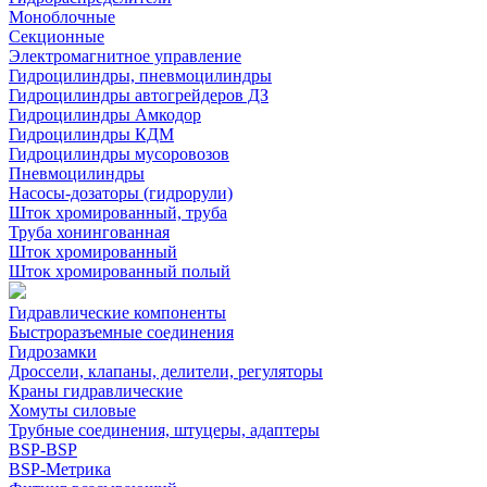
Моноблочные
Секционные
Электромагнитное управление
Гидроцилиндры, пневмоцилиндры
Гидроцилиндры автогрейдеров ДЗ
Гидроцилиндры Амкодор
Гидроцилиндры КДМ
Гидроцилиндры мусоровозов
Пневмоцилиндры
Насосы-дозаторы (гидрорули)
Шток хромированный, труба
Труба хонингованная
Шток хромированный
Шток хромированный полый
Гидравлические компоненты
Быстроразъемные соединения
Гидрозамки
Дроссели, клапаны, делители, регуляторы
Краны гидравлические
Хомуты силовые
Трубные соединения, штуцеры, адаптеры
BSP-BSP
BSP-Метрика