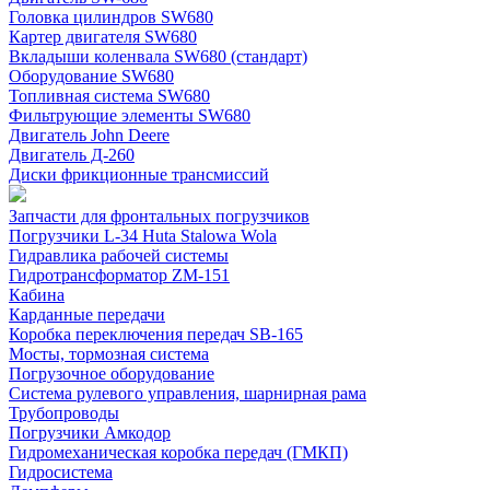
Головка цилиндров SW680
Картер двигателя SW680
Вкладыши коленвала SW680 (стандарт)
Оборудование SW680
Топливная система SW680
Фильтрующие элементы SW680
Двигатель John Deere
Двигатель Д-260
Диски фрикционные трансмиссий
Запчасти для фронтальных погрузчиков
Погрузчики L-34 Huta Stalowa Wola
Гидравлика рабочей системы
Гидротрансформатор ZM-151
Кабина
Карданные передачи
Коробка переключения передач SB-165
Мосты, тормозная система
Погрузочное оборудование
Система рулевого управления, шарнирная рама
Трубопроводы
Погрузчики Амкодор
Гидромеханическая коробка передач (ГМКП)
Гидросистема