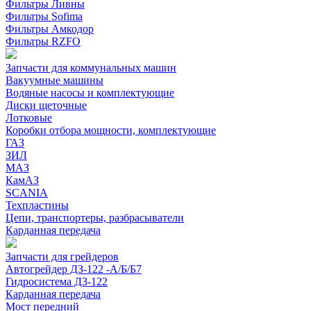
Фильтры Ливны
Фильтры Sofima
Фильтры Амкодор
Фильтры RZFO
Запчасти для коммунальных машин
Вакуумные машины
Водяные насосы и комплектующие
Диски щеточные
Лотковые
Коробки отбора мощности, комплектующие
ГАЗ
ЗИЛ
МАЗ
КамАЗ
SCANIA
Техпластины
Цепи, транспортеры, разбрасыватели
Карданная передача
Запчасти для грейдеров
Автогрейдер ДЗ-122 -А/Б/Б7
Гидросистема ДЗ-122
Карданная передача
Мост передний