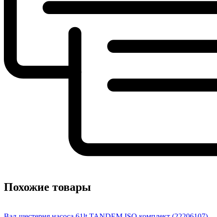
Похожие товары
Вал-шестерня насоса 61lt TANDEM ISO комплект (22206107)