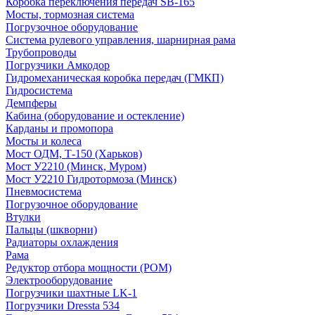
Коробка переключения передач SB-165
Мосты, тормозная система
Погрузочное оборудование
Система рулевого управления, шарнирная рама
Трубопроводы
Погрузчики Амкодор
Гидромеханическая коробка передач (ГМКП)
Гидросистема
Демпферы
Кабина (оборудование и остекление)
Карданы и промопора
Мосты и колеса
Мост ОДМ, Т-150 (Харьков)
Мост У2210 (Минск, Муром)
Мост У2210 Гидротормоза (Минск)
Пневмосистема
Погрузочное оборудование
Втулки
Пальцы (шкворни)
Радиаторы охлаждения
Рама
Редуктор отбора мощности (РОМ)
Электрооборудование
Погрузчики шахтные LK-1
Погрузчики Dressta 534