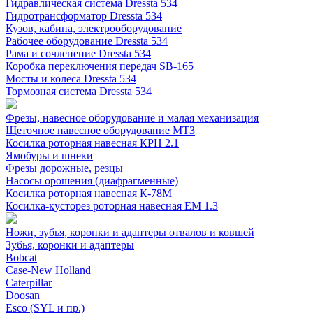
Гидравлическая система Dressta 534
Гидротрансформатор Dressta 534
Кузов, кабина, электрооборудование
Рабочее оборудование Dressta 534
Рама и сочленение Dressta 534
Коробка переключения передач SB-165
Мосты и колеса Dressta 534
Тормозная система Dressta 534
Фрезы, навесное оборудование и малая механизация
Щеточное навесное оборудование МТЗ
Косилка роторная навесная КРН 2.1
Ямобуры и шнеки
Фрезы дорожные, резцы
Насосы орошения (диафрагменные)
Косилка роторная навесная К-78М
Косилка-кусторез роторная навесная ЕМ 1.3
Ножи, зубья, коронки и адаптеры отвалов и ковшей
Зубья, коронки и адаптеры
Bobcat
Case-New Holland
Caterpillar
Doosan
Esco (SYL и пр.)