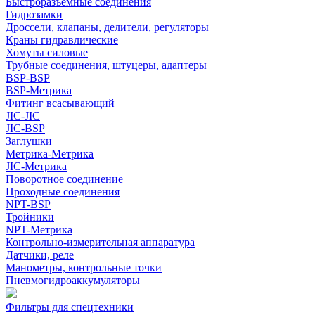
Быстроразъемные соединения
Гидрозамки
Дроссели, клапаны, делители, регуляторы
Краны гидравлические
Хомуты силовые
Трубные соединения, штуцеры, адаптеры
BSP-BSP
BSP-Метрика
Фитинг всасывающий
JIC-JIC
JIC-BSP
Заглушки
Метрика-Метрика
JIC-Метрика
Поворотное соединение
Проходные соединения
NPT-BSP
Тройники
NPT-Метрика
Контрольно-измерительная аппаратура
Датчики, реле
Манометры, контрольные точки
Пневмогидроаккумуляторы
Фильтры для спецтехники