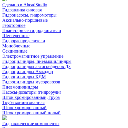
Сделано в AheadStudio
Гидравлика силовая
Гидронасосы, гидромоторы
Аксиально-поршневые
Героторные
Планетарные гидродвигатели
Шестеренные
Гидрораспределители
Моноблочные
Секционные
Электромагнитное управление
Гидроцилиндры, пневмоцилиндры
Гидроцилиндры автогрейдеров ДЗ
Гидроцилиндры Амкодор
Гидроцилиндры КДМ
Гидроцилиндры мусоровозов
Пневмоцилиндры
Насосы-дозаторы (гидрорули)
Шток хромированный, труба
Труба хонингованная
Шток хромированный
Шток хромированный полый
Гидравлические компоненты