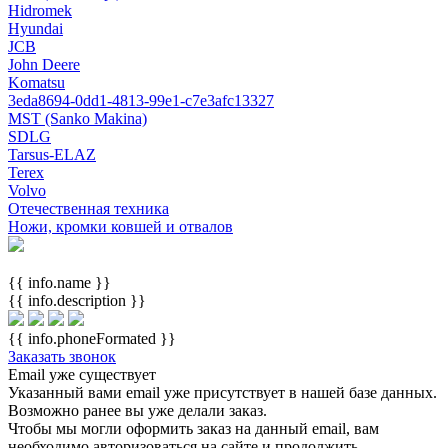
Hidromek
Hyundai
JCB
John Deere
Komatsu
3eda8694-0dd1-4813-99e1-c7e3afc13327
MST (Sanko Makina)
SDLG
Tarsus-ELAZ
Terex
Volvo
Отечественная техника
Ножи, кромки ковшей и отвалов
{{ info.name }}
{{ info.description }}
{{ info.phoneFormated }}
Заказать звонок
Email уже существует
Указанный вами email
уже присутствует в нашей базе данных.
Возможно ранее вы уже делали заказ.
Чтобы мы могли оформить заказ на данный email, вам
необходимо авторизоваться на сайте и продолжить