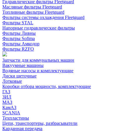
Гидравлические фильтры Fleetguard
Масляные фильтры Fleetguard
Топливные фильтры Fleetguard
Фильтры системы охлаждения Fleetguard
Фильтры STAL
Напорные гидравлические фильтры
Фильтры Ливны
Фильтры Sofima
Фильтры Амкодор
Фильтры RZFO
Запчасти для коммунальных машин
Вакуумные машины
Водяные насосы и комплектующие
Диски щеточные
Лотковые
Коробки отбора мощности, комплектующие
ГАЗ
ЗИЛ
МАЗ
КамАЗ
SCANIA
Техпластины
Цепи, транспортеры, разбрасыватели
Карданная передача