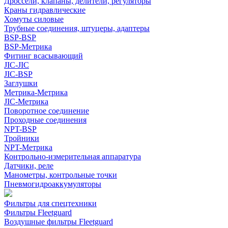
Дроссели, клапаны, делители, регуляторы
Краны гидравлические
Хомуты силовые
Трубные соединения, штуцеры, адаптеры
BSP-BSP
BSP-Метрика
Фитинг всасывающий
JIC-JIC
JIC-BSP
Заглушки
Метрика-Метрика
JIC-Метрика
Поворотное соединение
Проходные соединения
NPT-BSP
Тройники
NPT-Метрика
Контрольно-измерительная аппаратура
Датчики, реле
Манометры, контрольные точки
Пневмогидроаккумуляторы
Фильтры для спецтехники
Фильтры Fleetguard
Воздушные фильтры Fleetguard