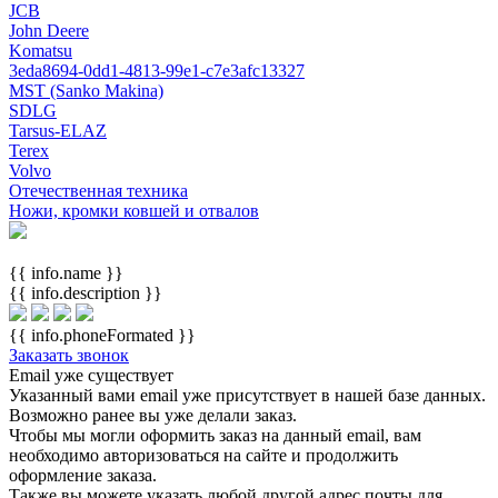
JCB
John Deere
Komatsu
3eda8694-0dd1-4813-99e1-c7e3afc13327
MST (Sanko Makina)
SDLG
Tarsus-ELAZ
Terex
Volvo
Отечественная техника
Ножи, кромки ковшей и отвалов
{{ info.name }}
{{ info.description }}
{{ info.phoneFormated }}
Заказать звонок
Email уже существует
Указанный вами email
уже присутствует в нашей базе данных.
Возможно ранее вы уже делали заказ.
Чтобы мы могли оформить заказ на данный email, вам
необходимо авторизоваться на сайте и продолжить
оформление заказа.
Также вы можете указать любой другой адрес почты для