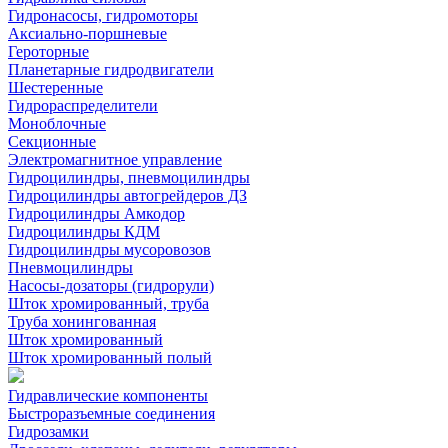
Гидронасосы, гидромоторы
Аксиально-поршневые
Героторные
Планетарные гидродвигатели
Шестеренные
Гидрораспределители
Моноблочные
Секционные
Электромагнитное управление
Гидроцилиндры, пневмоцилиндры
Гидроцилиндры автогрейдеров ДЗ
Гидроцилиндры Амкодор
Гидроцилиндры КДМ
Гидроцилиндры мусоровозов
Пневмоцилиндры
Насосы-дозаторы (гидрорули)
Шток хромированный, труба
Труба хонингованная
Шток хромированный
Шток хромированный полый
Гидравлические компоненты
Быстроразъемные соединения
Гидрозамки