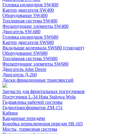
Головка цилиндров SW400
Картер двигателя SW400
Оборудование SW400
Топливная система SW400
Фильтрующие элементы SW400
Двигатель SW-680
Головка цилиндров SW680
Картер двигателя SW680
Вкладыши коленвала SW680 (стандарт)
Оборудование SW680
Топливная система SW680
Фильтрующие элементы SW680
Двигатель John Deere
Двигатель Д-260
Диски фрикционные трансмиссий
Запчасти для фронтальных погрузчиков
Погрузчики L-34 Huta Stalowa Wola
Гидравлика рабочей системы
Гидротрансформатор ZM-151
Кабина
Карданные передачи
Коробка переключения передач SB-165
Мосты, тормозная система