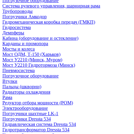
Погрузочное оборудование
Система рулевого управления, шарнирная рама
Трубопроводы
Погрузчики Амкодор
Гидромеханическая коробка передач (ГМКП)
Гидросистема
Демпферы
Кабина (оборудование и остекление)
Карданы и промопора
Мосты и колеса
Мост ОДМ, Т-150 (Харьков)
Мост У2210 (Минск, Муром)
Мост У2210 Гидротормоза (Минск)
Пневмосистема
Погрузочное оборудование
Втулки
Пальцы (шкворни)
Радиаторы охлаждения
Рама
Редуктор отбора мощности (РОМ)
Электрооборудование
Погрузчики шахтные LK-1
Погрузчики Dressta 534
Гидравлическая система Dressta 534
Гидротрансформатор Dressta 534