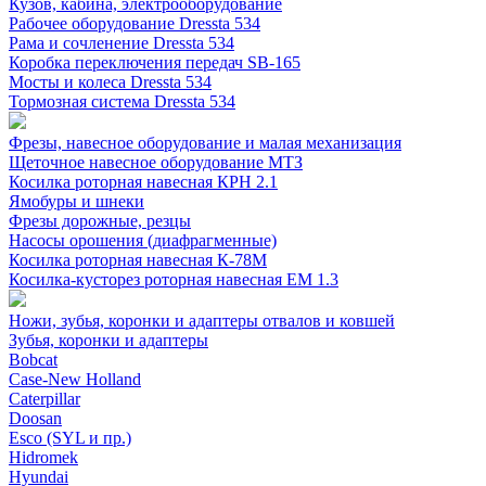
Кузов, кабина, электрооборудование
Рабочее оборудование Dressta 534
Рама и сочленение Dressta 534
Коробка переключения передач SB-165
Мосты и колеса Dressta 534
Тормозная система Dressta 534
Фрезы, навесное оборудование и малая механизация
Щеточное навесное оборудование МТЗ
Косилка роторная навесная КРН 2.1
Ямобуры и шнеки
Фрезы дорожные, резцы
Насосы орошения (диафрагменные)
Косилка роторная навесная К-78М
Косилка-кусторез роторная навесная ЕМ 1.3
Ножи, зубья, коронки и адаптеры отвалов и ковшей
Зубья, коронки и адаптеры
Bobcat
Case-New Holland
Caterpillar
Doosan
Esco (SYL и пр.)
Hidromek
Hyundai