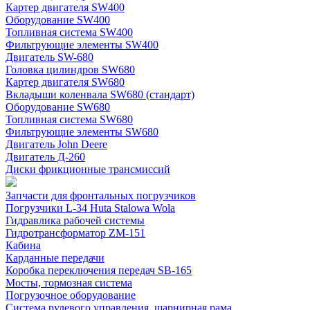
Картер двигателя SW400
Оборудование SW400
Топливная система SW400
Фильтрующие элементы SW400
Двигатель SW-680
Головка цилиндров SW680
Картер двигателя SW680
Вкладыши коленвала SW680 (стандарт)
Оборудование SW680
Топливная система SW680
Фильтрующие элементы SW680
Двигатель John Deere
Двигатель Д-260
Диски фрикционные трансмиссий
Запчасти для фронтальных погрузчиков
Погрузчики L-34 Huta Stalowa Wola
Гидравлика рабочей системы
Гидротрансформатор ZM-151
Кабина
Карданные передачи
Коробка переключения передач SB-165
Мосты, тормозная система
Погрузочное оборудование
Система рулевого управления, шарнирная рама