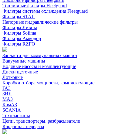
Масляные фильтры Fleetguard
Топливные фильтры Fleetguard
Фильтры системы охлаждения Fleetguard
Фильтры STAL
Напорные гидравлические фильтры
Фильтры Ливны
Фильтры Sofima
Фильтры Амкодор
Фильтры RZFO
Запчасти для коммунальных машин
Вакуумные машины
Водяные насосы и комплектующие
Диски щеточные
Лотковые
Коробки отбора мощности, комплектующие
ГАЗ
ЗИЛ
МАЗ
КамАЗ
SCANIA
Техпластины
Цепи, транспортеры, разбрасыватели
Карданная передача