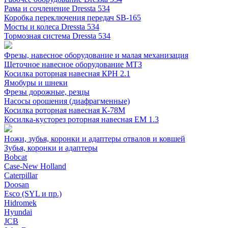
Рама и сочленение Dressta 534
Коробка переключения передач SB-165
Мосты и колеса Dressta 534
Тормозная система Dressta 534
Фрезы, навесное оборудование и малая механизация
Щеточное навесное оборудование МТЗ
Косилка роторная навесная КРН 2.1
Ямобуры и шнеки
Фрезы дорожные, резцы
Насосы орошения (диафрагменные)
Косилка роторная навесная К-78М
Косилка-кусторез роторная навесная ЕМ 1.3
Ножи, зубья, коронки и адаптеры отвалов и ковшей
Зубья, коронки и адаптеры
Bobcat
Case-New Holland
Caterpillar
Doosan
Esco (SYL и пр.)
Hidromek
Hyundai
JCB