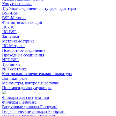
Хомуты силовые
Трубные соединения, штуцеры, адаптеры
BSP-BSP
BSP-Метрика
Фитинг всасывающий
JIC-JIC
JIC-BSP
Заглушки
Метрика-Метрика
JIC-Метрика
Поворотное соединение
Проходные соединения
NPT-BSP
Тройники
NPT-Метрика
Контрольно-измерительная аппаратура
Датчики, реле
Манометры, контрольные точки
Пневмогидроаккумуляторы
Фильтры для спецтехники
Фильтры Fleetguard
Воздушные фильтры Fleetguard
Гидравлические фильтры Fleetguard