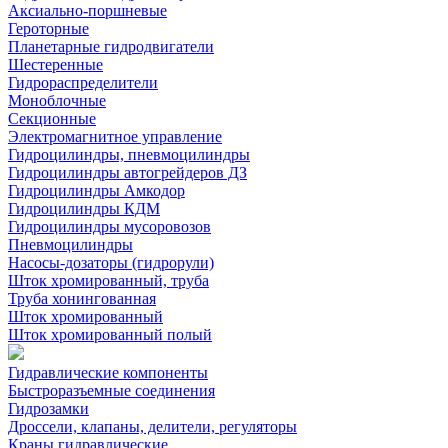
Аксиально-поршневые
Героторные
Планетарные гидродвигатели
Шестеренные
Гидрораспределители
Моноблочные
Секционные
Электромагнитное управление
Гидроцилиндры, пневмоцилиндры
Гидроцилиндры автогрейдеров ДЗ
Гидроцилиндры Амкодор
Гидроцилиндры КДМ
Гидроцилиндры мусоровозов
Пневмоцилиндры
Насосы-дозаторы (гидрорули)
Шток хромированный, труба
Труба хонингованная
Шток хромированный
Шток хромированный полый
Гидравлические компоненты
Быстроразъемные соединения
Гидрозамки
Дроссели, клапаны, делители, регуляторы
Краны гидравлические