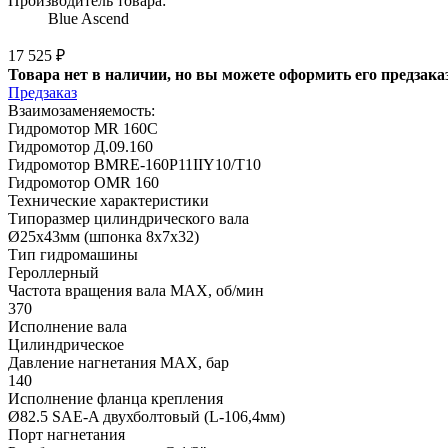
Производитель товара:
Blue Ascend
17 525 ₽
Товара нет в наличии, но вы можете оформить его предзака
Предзаказ
Взаимозаменяемость:
Гидромотор MR 160C
Гидромотор Д.09.160
Гидромотор BMRE-160P11IIY10/T10
Гидромотор OMR 160
Технические характеристики
Типоразмер цилиндрического вала
Ø25x43мм (шпонка 8x7x32)
Тип гидромашины
Героллерный
Частота вращения вала MAX, об/мин
370
Исполнение вала
Цилиндрическое
Давление нагнетания MAX, бар
140
Исполнение фланца крепления
Ø82.5 SAE-A двухболтовый (L-106,4мм)
Порт нагнетания