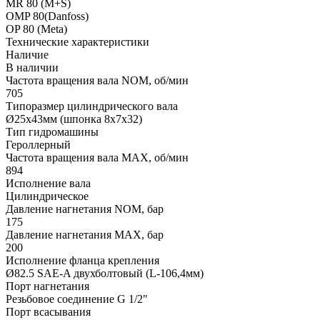
MR 80 (M+S)
OMP 80(Danfoss)
OP 80 (Meta)
Технические характеристики
Наличие
В наличии
Частота вращения вала NOM, об/мин
705
Типоразмер цилиндрического вала
Ø25x43мм (шпонка 8x7x32)
Тип гидромашины
Героллерный
Частота вращения вала MAX, об/мин
894
Исполнение вала
Цилиндрическое
Давление нагнетания NOM, бар
175
Давление нагнетания MAX, бар
200
Исполнение фланца крепления
Ø82.5 SAE-A двухболтовый (L-106,4мм)
Порт нагнетания
Резьбовое соединение G 1/2"
Порт всасывания