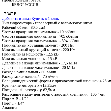
Производитель товара:
БЕЛОРУССИЯ
17 347 ₽
Добавить в заказ
Купить в 1 клик
Тип гидромотора - героллерный с валом-золотником
Рабочий объем - 80,5 см3
Частота вращения минимальная - 10 об/мин
Частота вращения номинальная - 705 об/мин
Частота вращения максимальная - 894 об/мин
Номинальный крутящий момент - 200 Нм
Максимальный крутящий момент - 220 Нм
Номинальная мощность - 12,5 кВ
Максимальная мощность - 15 кВ
Давление на входе минимальное - 17,5 МПа
Давление на входе максимальное - 20 МПа
Расход номинальный - 60 л/мин
Расход максимальный - 75 л/мин
Вал цилиндрический формы с призматической шпонкой ø 25 м
Крепление мотора 2 x ø13,35мм
Посадочный размер - ø 82,5мм
Расстояние между центрами отверстий крепления - 106,4мм
Порт A,B - 1/2"
Порт T - 1/4"
Аналоги