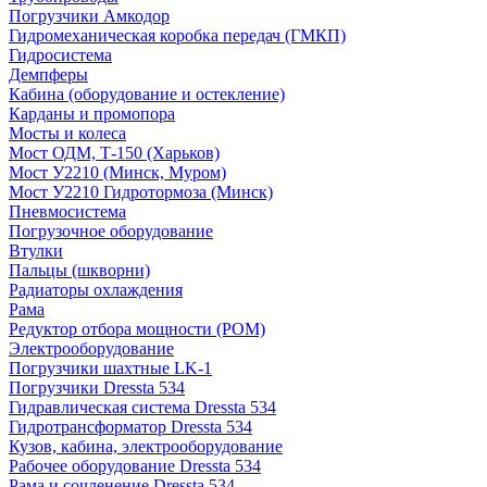
Погрузчики Амкодор
Гидромеханическая коробка передач (ГМКП)
Гидросистема
Демпферы
Кабина (оборудование и остекление)
Карданы и промопора
Мосты и колеса
Мост ОДМ, Т-150 (Харьков)
Мост У2210 (Минск, Муром)
Мост У2210 Гидротормоза (Минск)
Пневмосистема
Погрузочное оборудование
Втулки
Пальцы (шкворни)
Радиаторы охлаждения
Рама
Редуктор отбора мощности (РОМ)
Электрооборудование
Погрузчики шахтные LK-1
Погрузчики Dressta 534
Гидравлическая система Dressta 534
Гидротрансформатор Dressta 534
Кузов, кабина, электрооборудование
Рабочее оборудование Dressta 534
Рама и сочленение Dressta 534