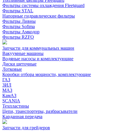
Топливные фильтры Fleetguard
Фильтры системы охлаждения Fleetguard
Фильтры STAL
Напорные гидравлические фильтры
Фильтры Ливны
Фильтры Sofima
Фильтры Амкодор
Фильтры RZFO
Запчасти для коммунальных машин
Вакуумные машины
Водяные насосы и комплектующие
Диски щеточные
Лотковые
Коробки отбора мощности, комплектующие
ГАЗ
ЗИЛ
МАЗ
КамАЗ
SCANIA
Техпластины
Цепи, транспортеры, разбрасыватели
Карданная передача
Запчасти для грейдеров