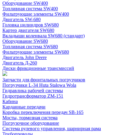
Оборудование SW400
Топливная система SW400
Фильтрующие элементы SW400
Двигатель SW-680
Головка цилиндров SW680
Картер двигателя SW680
Вкладыши коленвала SW680 (стандарт)
Оборудование SW680
Топливная система SW680
Фильтрующие элементы SW680
Двигатель John Deere
Двигатель Д-260
Диски фрикционные трансмиссий
Запчасти для фронтальных погрузчиков
Погрузчики L-34 Huta Stalowa Wola
Гидравлика рабочей системы
Гидротрансформатор ZM-151
Кабина
Карданные передачи
Коробка переключения передач SB-165
Мосты, тормозная система
Погрузочное оборудование
Система рулевого управления, шарнирная рама
Трубопроводы