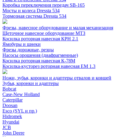
Коробка переключения передач SB-165
Мосты и колеса Dressta 534
Тормозная система Dressta 534
Фрезы, навесное оборудование и малая механизация
Щеточное навесное оборудование МТЗ
Косилка роторная навесная КРН 2.1
Ямобуры и шнеки
Фрезы дорожные, резцы
Насосы орошения (диафрагменные)
Косилка роторная навесная К-78М
Косилка-кусторез роторная навесная ЕМ 1.3
Ножи, зубья, коронки и адаптеры отвалов и ковшей
Зубья, коронки и адаптеры
Bobcat
Case-New Holland
Caterpillar
Doosan
Esco (SYL и пр.)
Hidromek
Hyundai
JCB
John Deere