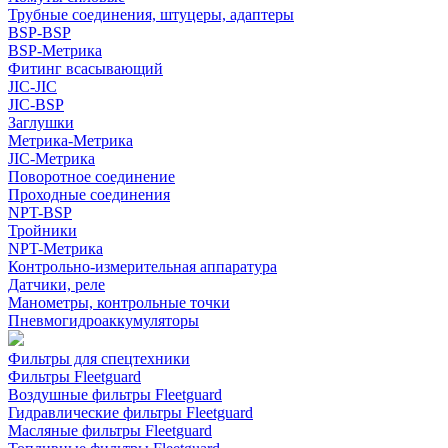
Трубные соединения, штуцеры, адаптеры
BSP-BSP
BSP-Метрика
Фитинг всасывающий
JIC-JIC
JIC-BSP
Заглушки
Метрика-Метрика
JIC-Метрика
Поворотное соединение
Проходные соединения
NPT-BSP
Тройники
NPT-Метрика
Контрольно-измерительная аппаратура
Датчики, реле
Манометры, контрольные точки
Пневмогидроаккумуляторы
Фильтры для спецтехники
Фильтры Fleetguard
Воздушные фильтры Fleetguard
Гидравлические фильтры Fleetguard
Масляные фильтры Fleetguard