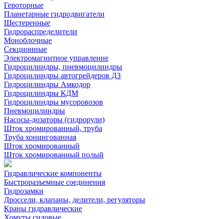
Героторные
Планетарные гидродвигатели
Шестеренные
Гидрораспределители
Моноблочные
Секционные
Электромагнитное управление
Гидроцилиндры, пневмоцилиндры
Гидроцилиндры автогрейдеров ДЗ
Гидроцилиндры Амкодор
Гидроцилиндры КДМ
Гидроцилиндры мусоровозов
Пневмоцилиндры
Насосы-дозаторы (гидрорули)
Шток хромированный, труба
Труба хонингованная
Шток хромированный
Шток хромированный полый
Гидравлические компоненты
Быстроразъемные соединения
Гидрозамки
Дроссели, клапаны, делители, регуляторы
Краны гидравлические
Хомуты силовые