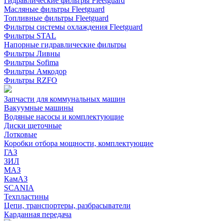
Гидравлические фильтры Fleetguard
Масляные фильтры Fleetguard
Топливные фильтры Fleetguard
Фильтры системы охлаждения Fleetguard
Фильтры STAL
Напорные гидравлические фильтры
Фильтры Ливны
Фильтры Sofima
Фильтры Амкодор
Фильтры RZFO
Запчасти для коммунальных машин
Вакуумные машины
Водяные насосы и комплектующие
Диски щеточные
Лотковые
Коробки отбора мощности, комплектующие
ГАЗ
ЗИЛ
МАЗ
КамАЗ
SCANIA
Техпластины
Цепи, транспортеры, разбрасыватели
Карданная передача