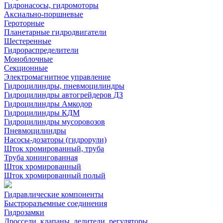
Гидронасосы, гидромоторы
Аксиально-поршневые
Героторные
Планетарные гидродвигатели
Шестеренные
Гидрораспределители
Моноблочные
Секционные
Электромагнитное управление
Гидроцилиндры, пневмоцилиндры
Гидроцилиндры автогрейдеров ДЗ
Гидроцилиндры Амкодор
Гидроцилиндры КДМ
Гидроцилиндры мусоровозов
Пневмоцилиндры
Насосы-дозаторы (гидрорули)
Шток хромированный, труба
Труба хонингованная
Шток хромированный
Шток хромированный полый
Гидравлические компоненты
Быстроразъемные соединения
Гидрозамки
Дроссели, клапаны, делители, регуляторы