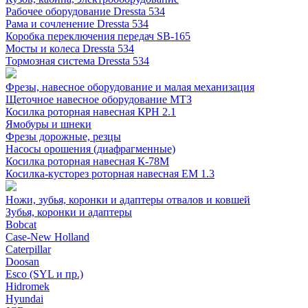
Рабочее оборудование Dressta 534
Рама и сочленение Dressta 534
Коробка переключения передач SB-165
Мосты и колеса Dressta 534
Тормозная система Dressta 534
Фрезы, навесное оборудование и малая механизация
Щеточное навесное оборудование МТЗ
Косилка роторная навесная КРН 2.1
Ямобуры и шнеки
Фрезы дорожные, резцы
Насосы орошения (диафрагменные)
Косилка роторная навесная К-78М
Косилка-кусторез роторная навесная ЕМ 1.3
Ножи, зубья, коронки и адаптеры отвалов и ковшей
Зубья, коронки и адаптеры
Bobcat
Case-New Holland
Caterpillar
Doosan
Esco (SYL и пр.)
Hidromek
Hyundai