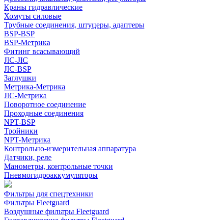
Краны гидравлические
Хомуты силовые
Трубные соединения, штуцеры, адаптеры
BSP-BSP
BSP-Метрика
Фитинг всасывающий
JIC-JIC
JIC-BSP
Заглушки
Метрика-Метрика
JIC-Метрика
Поворотное соединение
Проходные соединения
NPT-BSP
Тройники
NPT-Метрика
Контрольно-измерительная аппаратура
Датчики, реле
Манометры, контрольные точки
Пневмогидроаккумуляторы
Фильтры для спецтехники
Фильтры Fleetguard
Воздушные фильтры Fleetguard