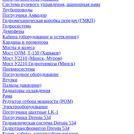
Система рулевого управления, шарнирная рама
Трубопроводы
Погрузчики Амкодор
Гидромеханическая коробка передач (ГМКП)
Гидросистема
Демпферы
Кабина (оборудование и остекление)
Карданы и промопора
Мосты и колеса
Мост ОДМ, Т-150 (Харьков)
Мост У2210 (Минск, Муром)
Мост У2210 Гидротормоза (Минск)
Пневмосистема
Погрузочное оборудование
Втулки
Пальцы (шкворни)
Радиаторы охлаждения
Рама
Редуктор отбора мощности (РОМ)
Электрооборудование
Погрузчики шахтные LK-1
Погрузчики Dressta 534
Гидравлическая система Dressta 534
Гидротрансформатор Dressta 534
Кузов, кабина, электрооборудование