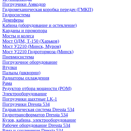
Погрузчики Амкодор
Гидромеханическая коробка передач (ГМКП)
Гидросистема
Демпферы
Кабина (оборудование и остекление)
Карданы и промопора
Мосты и колеса
Мост ОДМ, Т-150 (Харьков)
Мост У2210 (Минск, Муром)
Мост У2210 Гидротормоза (Минск)
Пневмосистема
Погрузочное оборудование
Втулки
Пальцы (шкворни)
Радиаторы охлаждения
Рама
Редуктор отбора мощности (РОМ)
Электрооборудование
Погрузчики шахтные LK-1
Погрузчики Dressta 534
Гидравлическая система Dressta 534
Гидротрансформатор Dressta 534
Кузов, кабина, электрооборудование
Рабочее оборудование Dressta 534
Рама и сочленение Dressta 534