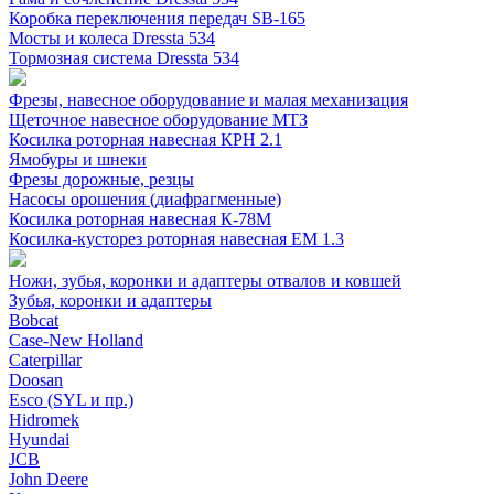
Коробка переключения передач SB-165
Мосты и колеса Dressta 534
Тормозная система Dressta 534
Фрезы, навесное оборудование и малая механизация
Щеточное навесное оборудование МТЗ
Косилка роторная навесная КРН 2.1
Ямобуры и шнеки
Фрезы дорожные, резцы
Насосы орошения (диафрагменные)
Косилка роторная навесная К-78М
Косилка-кусторез роторная навесная ЕМ 1.3
Ножи, зубья, коронки и адаптеры отвалов и ковшей
Зубья, коронки и адаптеры
Bobcat
Case-New Holland
Caterpillar
Doosan
Esco (SYL и пр.)
Hidromek
Hyundai
JCB
John Deere