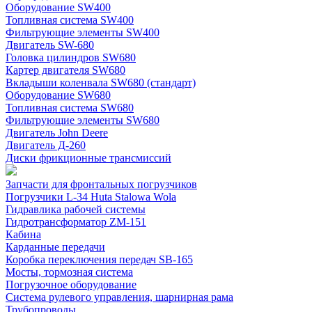
Оборудование SW400
Топливная система SW400
Фильтрующие элементы SW400
Двигатель SW-680
Головка цилиндров SW680
Картер двигателя SW680
Вкладыши коленвала SW680 (стандарт)
Оборудование SW680
Топливная система SW680
Фильтрующие элементы SW680
Двигатель John Deere
Двигатель Д-260
Диски фрикционные трансмиссий
Запчасти для фронтальных погрузчиков
Погрузчики L-34 Huta Stalowa Wola
Гидравлика рабочей системы
Гидротрансформатор ZM-151
Кабина
Карданные передачи
Коробка переключения передач SB-165
Мосты, тормозная система
Погрузочное оборудование
Система рулевого управления, шарнирная рама
Трубопроводы