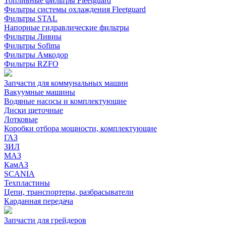
Топливные фильтры Fleetguard
Фильтры системы охлаждения Fleetguard
Фильтры STAL
Напорные гидравлические фильтры
Фильтры Ливны
Фильтры Sofima
Фильтры Амкодор
Фильтры RZFO
Запчасти для коммунальных машин
Вакуумные машины
Водяные насосы и комплектующие
Диски щеточные
Лотковые
Коробки отбора мощности, комплектующие
ГАЗ
ЗИЛ
МАЗ
КамАЗ
SCANIA
Техпластины
Цепи, транспортеры, разбрасыватели
Карданная передача
Запчасти для грейдеров