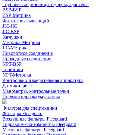
Трубные соединения, штуцеры, адаптеры
BSP-BSP
BSP-Метрика
Фитинг всасывающий
JIC-JIC
JIC-BSP
Заглушки
Метрика-Метрика
JIC-Метрика
Поворотное соединение
Проходные соединения
NPT-BSP
Тройники
NPT-Метрика
Контрольно-измерительная аппаратура
Датчики, реле
Манометры, контрольные точки
Пневмогидроаккумуляторы
Фильтры для спецтехники
Фильтры Fleetguard
Воздушные фильтры Fleetguard
Гидравлические фильтры Fleetguard
Масляные фильтры Fleetguard