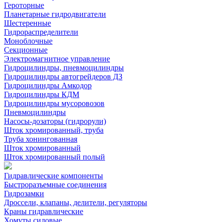
Героторные
Планетарные гидродвигатели
Шестеренные
Гидрораспределители
Моноблочные
Секционные
Электромагнитное управление
Гидроцилиндры, пневмоцилиндры
Гидроцилиндры автогрейдеров ДЗ
Гидроцилиндры Амкодор
Гидроцилиндры КДМ
Гидроцилиндры мусоровозов
Пневмоцилиндры
Насосы-дозаторы (гидрорули)
Шток хромированный, труба
Труба хонингованная
Шток хромированный
Шток хромированный полый
Гидравлические компоненты
Быстроразъемные соединения
Гидрозамки
Дроссели, клапаны, делители, регуляторы
Краны гидравлические
Хомуты силовые