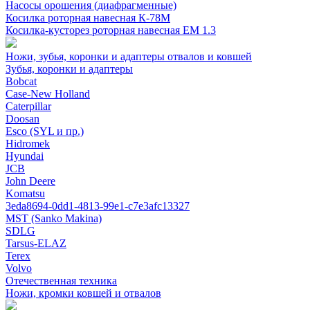
Насосы орошения (диафрагменные)
Косилка роторная навесная К-78М
Косилка-кусторез роторная навесная ЕМ 1.3
Ножи, зубья, коронки и адаптеры отвалов и ковшей
Зубья, коронки и адаптеры
Bobcat
Case-New Holland
Caterpillar
Doosan
Esco (SYL и пр.)
Hidromek
Hyundai
JCB
John Deere
Komatsu
3eda8694-0dd1-4813-99e1-c7e3afc13327
MST (Sanko Makina)
SDLG
Tarsus-ELAZ
Terex
Volvo
Отечественная техника
Ножи, кромки ковшей и отвалов