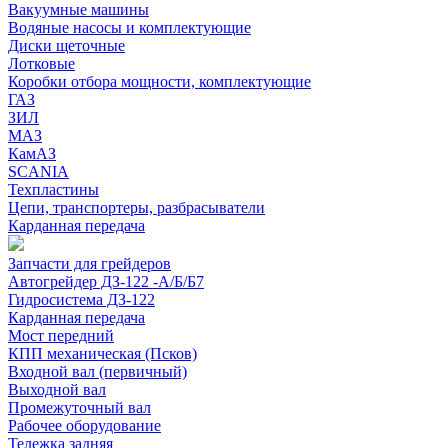
Вакуумные машины
Водяные насосы и комплектующие
Диски щеточные
Лотковые
Коробки отбора мощности, комплектующие
ГАЗ
ЗИЛ
МАЗ
КамАЗ
SCANIA
Техпластины
Цепи, транспортеры, разбрасыватели
Карданная передача
Запчасти для грейдеров
Автогрейдер ДЗ-122 -А/Б/Б7
Гидросистема ДЗ-122
Карданная передача
Мост передний
КПП механическая (Псков)
Входной вал (первичный)
Выходной вал
Промежуточный вал
Рабочее оборудование
Тележка задняя