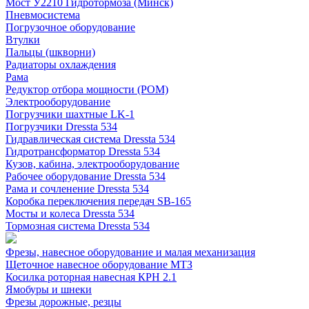
Мост У2210 Гидротормоза (Минск)
Пневмосистема
Погрузочное оборудование
Втулки
Пальцы (шкворни)
Радиаторы охлаждения
Рама
Редуктор отбора мощности (РОМ)
Электрооборудование
Погрузчики шахтные LK-1
Погрузчики Dressta 534
Гидравлическая система Dressta 534
Гидротрансформатор Dressta 534
Кузов, кабина, электрооборудование
Рабочее оборудование Dressta 534
Рама и сочленение Dressta 534
Коробка переключения передач SB-165
Мосты и колеса Dressta 534
Тормозная система Dressta 534
Фрезы, навесное оборудование и малая механизация
Щеточное навесное оборудование МТЗ
Косилка роторная навесная КРН 2.1
Ямобуры и шнеки
Фрезы дорожные, резцы