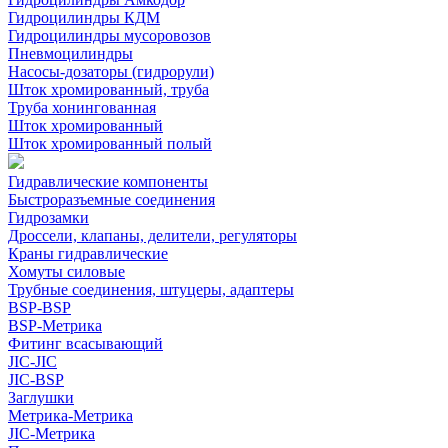
Гидроцилиндры КДМ
Гидроцилиндры мусоровозов
Пневмоцилиндры
Насосы-дозаторы (гидрорули)
Шток хромированный, труба
Труба хонингованная
Шток хромированный
Шток хромированный полый
Гидравлические компоненты
Быстроразъемные соединения
Гидрозамки
Дроссели, клапаны, делители, регуляторы
Краны гидравлические
Хомуты силовые
Трубные соединения, штуцеры, адаптеры
BSP-BSP
BSP-Метрика
Фитинг всасывающий
JIC-JIC
JIC-BSP
Заглушки
Метрика-Метрика
JIC-Метрика