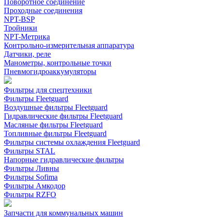
Поворотное соединение
Проходные соединения
NPT-BSP
Тройники
NPT-Метрика
Контрольно-измерительная аппаратура
Датчики, реле
Манометры, контрольные точки
Пневмогидроаккумуляторы
Фильтры для спецтехники
Фильтры Fleetguard
Воздушные фильтры Fleetguard
Гидравлические фильтры Fleetguard
Масляные фильтры Fleetguard
Топливные фильтры Fleetguard
Фильтры системы охлаждения Fleetguard
Фильтры STAL
Напорные гидравлические фильтры
Фильтры Ливны
Фильтры Sofima
Фильтры Амкодор
Фильтры RZFO
Запчасти для коммунальных машин