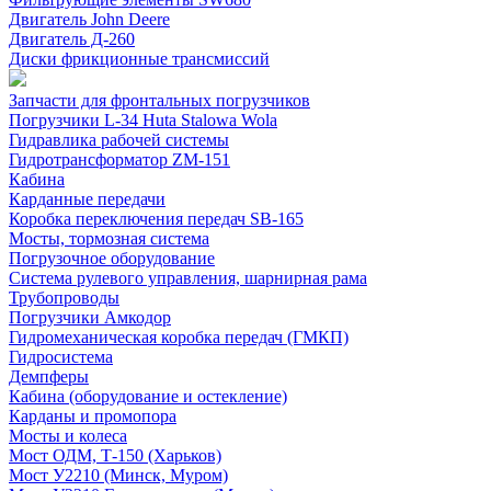
Двигатель John Deere
Двигатель Д-260
Диски фрикционные трансмиссий
Запчасти для фронтальных погрузчиков
Погрузчики L-34 Huta Stalowa Wola
Гидравлика рабочей системы
Гидротрансформатор ZM-151
Кабина
Карданные передачи
Коробка переключения передач SB-165
Мосты, тормозная система
Погрузочное оборудование
Система рулевого управления, шарнирная рама
Трубопроводы
Погрузчики Амкодор
Гидромеханическая коробка передач (ГМКП)
Гидросистема
Демпферы
Кабина (оборудование и остекление)
Карданы и промопора
Мосты и колеса
Мост ОДМ, Т-150 (Харьков)
Мост У2210 (Минск, Муром)