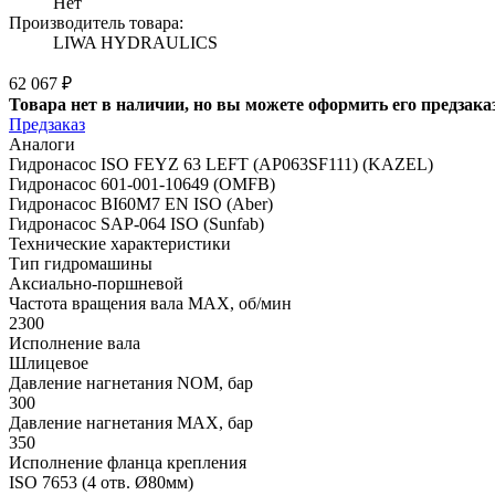
Нет
Производитель товара:
LIWA HYDRAULICS
62 067 ₽
Товара нет в наличии, но вы можете оформить его предзака
Предзаказ
Аналоги
Гидронасос ISO FEYZ 63 LEFT (AP063SF111) (KAZEL)
Гидронасос 601-001-10649 (OMFB)
Гидронасос BI60M7 EN ISO (Aber)
Гидронасос SAP-064 ISO (Sunfab)
Технические характеристики
Тип гидромашины
Аксиально-поршневой
Частота вращения вала MAX, об/мин
2300
Исполнение вала
Шлицевое
Давление нагнетания NOM, бар
300
Давление нагнетания MAX, бар
350
Исполнение фланца крепления
ISO 7653 (4 отв. Ø80мм)