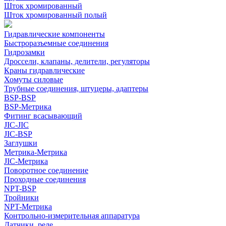
Шток хромированный
Шток хромированный полый
Гидравлические компоненты
Быстроразъемные соединения
Гидрозамки
Дроссели, клапаны, делители, регуляторы
Краны гидравлические
Хомуты силовые
Трубные соединения, штуцеры, адаптеры
BSP-BSP
BSP-Метрика
Фитинг всасывающий
JIC-JIC
JIC-BSP
Заглушки
Метрика-Метрика
JIC-Метрика
Поворотное соединение
Проходные соединения
NPT-BSP
Тройники
NPT-Метрика
Контрольно-измерительная аппаратура
Датчики, реле