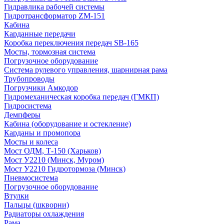
Гидравлика рабочей системы
Гидротрансформатор ZM-151
Кабина
Карданные передачи
Коробка переключения передач SB-165
Мосты, тормозная система
Погрузочное оборудование
Система рулевого управления, шарнирная рама
Трубопроводы
Погрузчики Амкодор
Гидромеханическая коробка передач (ГМКП)
Гидросистема
Демпферы
Кабина (оборудование и остекление)
Карданы и промопора
Мосты и колеса
Мост ОДМ, Т-150 (Харьков)
Мост У2210 (Минск, Муром)
Мост У2210 Гидротормоза (Минск)
Пневмосистема
Погрузочное оборудование
Втулки
Пальцы (шкворни)
Радиаторы охлаждения
Рама