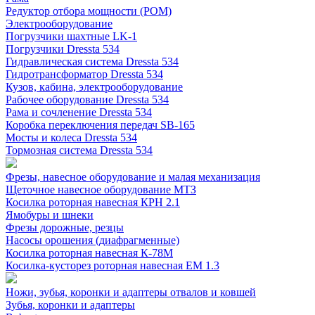
Редуктор отбора мощности (РОМ)
Электрооборудование
Погрузчики шахтные LK-1
Погрузчики Dressta 534
Гидравлическая система Dressta 534
Гидротрансформатор Dressta 534
Кузов, кабина, электрооборудование
Рабочее оборудование Dressta 534
Рама и сочленение Dressta 534
Коробка переключения передач SB-165
Мосты и колеса Dressta 534
Тормозная система Dressta 534
Фрезы, навесное оборудование и малая механизация
Щеточное навесное оборудование МТЗ
Косилка роторная навесная КРН 2.1
Ямобуры и шнеки
Фрезы дорожные, резцы
Насосы орошения (диафрагменные)
Косилка роторная навесная К-78М
Косилка-кусторез роторная навесная ЕМ 1.3
Ножи, зубья, коронки и адаптеры отвалов и ковшей
Зубья, коронки и адаптеры