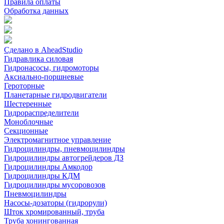
Правила оплаты
Обработка данных
Сделано в AheadStudio
Гидравлика силовая
Гидронасосы, гидромоторы
Аксиально-поршневые
Героторные
Планетарные гидродвигатели
Шестеренные
Гидрораспределители
Моноблочные
Секционные
Электромагнитное управление
Гидроцилиндры, пневмоцилиндры
Гидроцилиндры автогрейдеров ДЗ
Гидроцилиндры Амкодор
Гидроцилиндры КДМ
Гидроцилиндры мусоровозов
Пневмоцилиндры
Насосы-дозаторы (гидрорули)
Шток хромированный, труба
Труба хонингованная