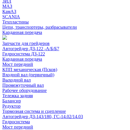
ЗИЛ
МАЗ
КамАЗ
SCANIA
Техпластины
Цепи, транспортеры, разбрасыватели
Карданная передача
Запчасти для грейдеров
Автогрейдер ДЗ-122 -А/Б/Б7
Гидросистема ДЗ-122
Карданная передача
Мост передний
КПП механическая (Псков)
Входной вал (первичный)
Выходной вал
Промежуточный вал
Рабочее оборудование
Тележка задняя
Балансир
Редуктор
Тормозная система и сцепление
Автогрейдер ДЗ-143/180, ГС-14.02/14.03
Гидросистема
Мост передний