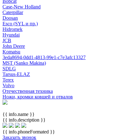
Bobcat
Case-New Holland
Caterpillar
Doosan
Esco (SYL и пр.)
Hidromek
Hyundai
JCB
John Deere
Komatsu
3eda8694-0dd1-4813-99e1-c7e3afc13327
MST (Sanko Makina)
SDLG
Tarsus-ELAZ
Terex
Volvo
Отечественная техника
Ножи, кромки ковшей и отвалов
{{ info.name }}
{{ info.description }}
{{ info.phoneFormated }}
Заказать звонок