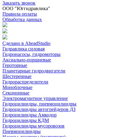
Заказать звонок
ООО "Юггидравлика"
Правила оплаты
Обработка данных
Сделано в AheadStudio
Гидравлика силовая
Гидронасосы, гидромоторы
Аксиально-поршневые
Героторные
Планетарные гидродвигатели
Шестеренные
Гидрораспределители
Моноблочные
Секционные
Электромагнитное управление
Гидроцилиндры, пневмоцилиндры
Гидроцилиндры автогрейдеров ДЗ
Гидроцилиндры Амкодор
Гидроцилиндры КДМ
Гидроцилиндры мусоровозов
Пневмоцилиндры
Насосы-дозаторы (гидрорули)