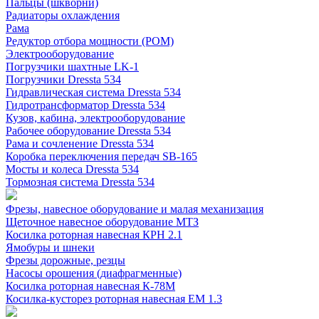
Пальцы (шкворни)
Радиаторы охлаждения
Рама
Редуктор отбора мощности (РОМ)
Электрооборудование
Погрузчики шахтные LK-1
Погрузчики Dressta 534
Гидравлическая система Dressta 534
Гидротрансформатор Dressta 534
Кузов, кабина, электрооборудование
Рабочее оборудование Dressta 534
Рама и сочленение Dressta 534
Коробка переключения передач SB-165
Мосты и колеса Dressta 534
Тормозная система Dressta 534
Фрезы, навесное оборудование и малая механизация
Щеточное навесное оборудование МТЗ
Косилка роторная навесная КРН 2.1
Ямобуры и шнеки
Фрезы дорожные, резцы
Насосы орошения (диафрагменные)
Косилка роторная навесная К-78М
Косилка-кусторез роторная навесная ЕМ 1.3