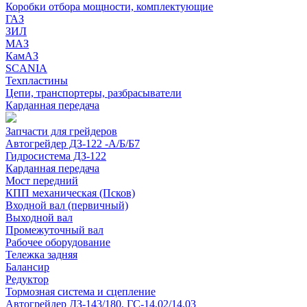
Коробки отбора мощности, комплектующие
ГАЗ
ЗИЛ
МАЗ
КамАЗ
SCANIA
Техпластины
Цепи, транспортеры, разбрасыватели
Карданная передача
Запчасти для грейдеров
Автогрейдер ДЗ-122 -А/Б/Б7
Гидросистема ДЗ-122
Карданная передача
Мост передний
КПП механическая (Псков)
Входной вал (первичный)
Выходной вал
Промежуточный вал
Рабочее оборудование
Тележка задняя
Балансир
Редуктор
Тормозная система и сцепление
Автогрейдер ДЗ-143/180, ГС-14.02/14.03