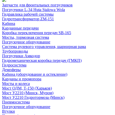
Запчасти для фронтальных погрузчиков
Погрузчики L-34 Huta Stalowa Wola
Гидравлика рабочей системы
Гидротрансформатор ZM-151
Кабина
Карданные передачи
Коробка переключения передач SB-165
Мосты, тормозная система
Погрузочное оборудование
Система рулевого управления, шарнирная рама
Трубопроводы
Погрузчики Амкодор
Гидромеханическая коробка передач (ГМКП)
Гидросистема
Демпферы
Кабина (оборудование и остекление)
Карданы и промопора
Мосты и колеса
Мост ОДМ, Т-150 (Харьков)
Мост У2210 (Минск, Муром)
Мост У2210 Гидротормоза (Минск)
Пневмосистема
Погрузочное оборудование
Втулки