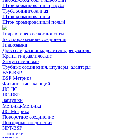
Шток хромированный, труба
Труба хонингованная
Шток хромированный
Шток хромированный полый
Гидравлические компоненты
Быстроразъемные соединения
Гидрозамки
Дроссели, клапаны, делители, регуляторы
Краны гидравлические
Хомуты силовые
Трубные соединения, штуцеры, адаптеры
BSP-BSP
BSP-Метрика
Фитинг всасывающий
JIC-JIC
JIC-BSP
Заглушки
Метрика-Метрика
JIC-Метрика
Поворотное соединение
Проходные соединения
NPT-BSP
Тройники