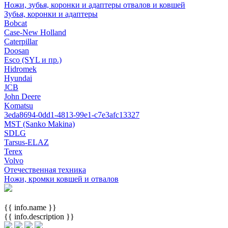
Ножи, зубья, коронки и адаптеры отвалов и ковшей
Зубья, коронки и адаптеры
Bobcat
Case-New Holland
Caterpillar
Doosan
Esco (SYL и пр.)
Hidromek
Hyundai
JCB
John Deere
Komatsu
3eda8694-0dd1-4813-99e1-c7e3afc13327
MST (Sanko Makina)
SDLG
Tarsus-ELAZ
Terex
Volvo
Отечественная техника
Ножи, кромки ковшей и отвалов
{{ info.name }}
{{ info.description }}