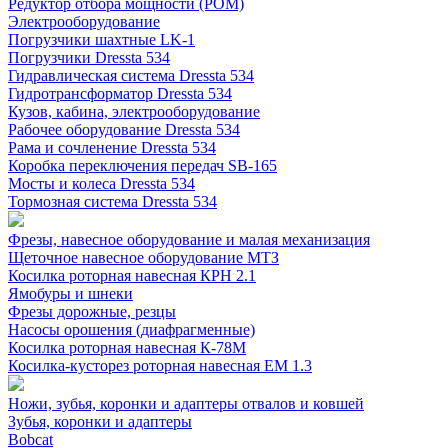
Редуктор отбора мощности (РОМ)
Электрооборудование
Погрузчики шахтные LK-1
Погрузчики Dressta 534
Гидравлическая система Dressta 534
Гидротрансформатор Dressta 534
Кузов, кабина, электрооборудование
Рабочее оборудование Dressta 534
Рама и сочленение Dressta 534
Коробка переключения передач SB-165
Мосты и колеса Dressta 534
Тормозная система Dressta 534
Фрезы, навесное оборудование и малая механизация
Щеточное навесное оборудование МТЗ
Косилка роторная навесная КРН 2.1
Ямобуры и шнеки
Фрезы дорожные, резцы
Насосы орошения (диафрагменные)
Косилка роторная навесная К-78М
Косилка-кусторез роторная навесная ЕМ 1.3
Ножи, зубья, коронки и адаптеры отвалов и ковшей
Зубья, коронки и адаптеры
Bobcat