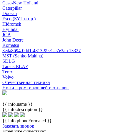
Case-New Holland
Caterpillar
Doosan
Esco (SYL и пр.)
Hidromek
Hyundai
JCB
John Deere
Komatsu
3eda8694-0dd1-4813-99e1-c7e3afc13327
MST (Sanko Makina)
SDLG
Tarsus-ELAZ
Terex
Volvo
Отечественная техника
Ножи, кромки ковшей и отвалов
{{ info.name }}
{{ info.description }}
{{ info.phoneFormated }}
Заказать звонок
Email уже существует