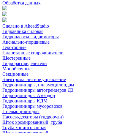
Обработка данных
Сделано в AheadStudio
Гидравлика силовая
Гидронасосы, гидромоторы
Аксиально-поршневые
Героторные
Планетарные гидродвигатели
Шестеренные
Гидрораспределители
Моноблочные
Секционные
Электромагнитное управление
Гидроцилиндры, пневмоцилиндры
Гидроцилиндры автогрейдеров ДЗ
Гидроцилиндры Амкодор
Гидроцилиндры КДМ
Гидроцилиндры мусоровозов
Пневмоцилиндры
Насосы-дозаторы (гидрорули)
Шток хромированный, труба
Труба хонингованная
Шток хромированный