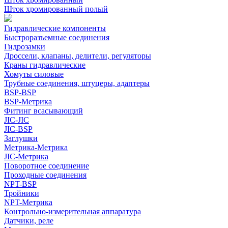
Шток хромированный полый
Гидравлические компоненты
Быстроразъемные соединения
Гидрозамки
Дроссели, клапаны, делители, регуляторы
Краны гидравлические
Хомуты силовые
Трубные соединения, штуцеры, адаптеры
BSP-BSP
BSP-Метрика
Фитинг всасывающий
JIC-JIC
JIC-BSP
Заглушки
Метрика-Метрика
JIC-Метрика
Поворотное соединение
Проходные соединения
NPT-BSP
Тройники
NPT-Метрика
Контрольно-измерительная аппаратура
Датчики, реле