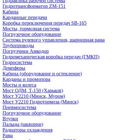
Гидравлика рабочей системы
Гидротрансформатор ZM-151
Кабина
Карданные передачи
Коробка переключения передач SB-165
Мосты, тормозная система
Погрузочное оборудование
Система рулевого управления, шарнирная рама
Трубопроводы
Погрузчики Амкодор
Гидромеханическая коробка передач (ГМКП)
Гидросистема
Демпферы
Кабина (оборудование и остекление)
Карданы и промопора
Мосты и колеса
Мост ОДМ, Т-150 (Харьков)
Мост У2210 (Минск, Муром)
Мост У2210 Гидротормоза (Минск)
Пневмосистема
Погрузочное оборудование
Втулки
Пальцы (шкворни)
Радиаторы охлаждения
Рама