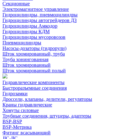
Секционные
Электромагнитное управление
Гидроцилиндры, пневмоцилиндры
Гидроцилиндры автогрейдеров ДЗ
Гидроцилиндры Амкодор
Гидроцилиндры КДМ
Гидроцилиндры мусоровозов
Пневмоцилиндры
Насосы-дозаторы (гидрорули)
Шток хромированный, труба
Труба хонингованная
Шток хромированный
Шток хромированный полый
Гидравлические компоненты
Быстроразъемные соединения
Гидрозамки
Дроссели, клапаны, делители, регуляторы
Краны гидравлические
Хомуты силовые
Трубные соединения, штуцеры, адаптеры
BSP-BSP
BSP-Метрика
Фитинг всасывающий
JIC-JIC