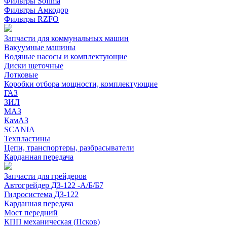
Фильтры Sofima
Фильтры Амкодор
Фильтры RZFO
Запчасти для коммунальных машин
Вакуумные машины
Водяные насосы и комплектующие
Диски щеточные
Лотковые
Коробки отбора мощности, комплектующие
ГАЗ
ЗИЛ
МАЗ
КамАЗ
SCANIA
Техпластины
Цепи, транспортеры, разбрасыватели
Карданная передача
Запчасти для грейдеров
Автогрейдер ДЗ-122 -А/Б/Б7
Гидросистема ДЗ-122
Карданная передача
Мост передний
КПП механическая (Псков)