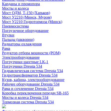
Карданы и промопора
Мосты и колеса
Мост ОДМ, Т-150 (Харьков)
Мост У2210 (Минск, Муром)
Мост У2210 Гидротормоза (Минск)
Пневмосистема
Погрузочное оборудование
Втулки
Пальцы (шкворни)
Радиаторы охлаждения
Рама
Редуктор отбора мощности (РОМ)
Электрооборудование
Погрузчики шахтные LK-1
Погрузчики Dressta 534
Гидравлическая система Dressta 534
Гидротрансформатор Dressta 534
Кузов, кабина, электрооборудование
Рабочее оборудование Dressta 534
Рама и сочленение Dressta 534
Коробка переключения передач SB-165
Мосты и колеса Dressta 534
Тормозная система Dressta 534