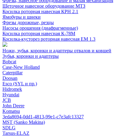
Фрезы, навесное оборудование и малая механизация
Щеточное навесное оборудование МТЗ
Косилка роторная навесная КРН 2.1
Ямобуры и шнеки
Фрезы дорожные, резцы
Насосы орошения (диафрагменные)
Косилка роторная навесная К-78М
Косилка-кусторез роторная навесная ЕМ 1.3
Ножи, зубья, коронки и адаптеры отвалов и ковшей
Зубья, коронки и адаптеры
Bobcat
Case-New Holland
Caterpillar
Doosan
Esco (SYL и пр.)
Hidromek
Hyundai
JCB
John Deere
Komatsu
3eda8694-0dd1-4813-99e1-c7e3afc13327
MST (Sanko Makina)
SDLG
Tarsus-ELAZ