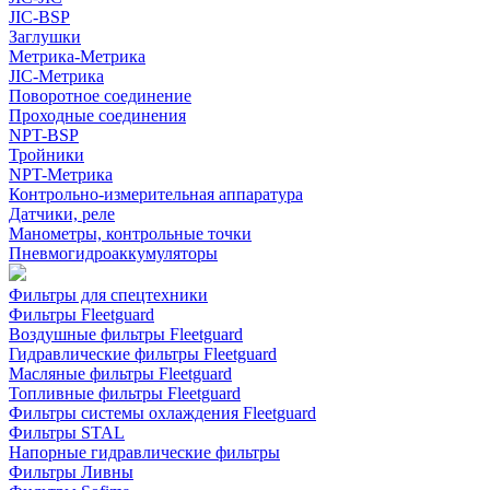
JIC-BSP
Заглушки
Метрика-Метрика
JIC-Метрика
Поворотное соединение
Проходные соединения
NPT-BSP
Тройники
NPT-Метрика
Контрольно-измерительная аппаратура
Датчики, реле
Манометры, контрольные точки
Пневмогидроаккумуляторы
Фильтры для спецтехники
Фильтры Fleetguard
Воздушные фильтры Fleetguard
Гидравлические фильтры Fleetguard
Масляные фильтры Fleetguard
Топливные фильтры Fleetguard
Фильтры системы охлаждения Fleetguard
Фильтры STAL
Напорные гидравлические фильтры
Фильтры Ливны