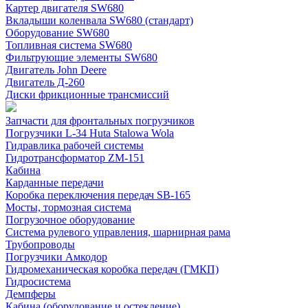
Картер двигателя SW680
Вкладыши коленвала SW680 (стандарт)
Оборудование SW680
Топливная система SW680
Фильтрующие элементы SW680
Двигатель John Deere
Двигатель Д-260
Диски фрикционные трансмиссий
Запчасти для фронтальных погрузчиков
Погрузчики L-34 Huta Stalowa Wola
Гидравлика рабочей системы
Гидротрансформатор ZM-151
Кабина
Карданные передачи
Коробка переключения передач SB-165
Мосты, тормозная система
Погрузочное оборудование
Система рулевого управления, шарнирная рама
Трубопроводы
Погрузчики Амкодор
Гидромеханическая коробка передач (ГМКП)
Гидросистема
Демпферы
Кабина (оборудование и остекление)