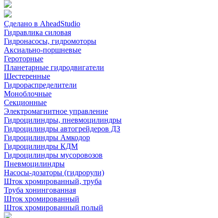
Сделано в AheadStudio
Гидравлика силовая
Гидронасосы, гидромоторы
Аксиально-поршневые
Героторные
Планетарные гидродвигатели
Шестеренные
Гидрораспределители
Моноблочные
Секционные
Электромагнитное управление
Гидроцилиндры, пневмоцилиндры
Гидроцилиндры автогрейдеров ДЗ
Гидроцилиндры Амкодор
Гидроцилиндры КДМ
Гидроцилиндры мусоровозов
Пневмоцилиндры
Насосы-дозаторы (гидрорули)
Шток хромированный, труба
Труба хонингованная
Шток хромированный
Шток хромированный полый