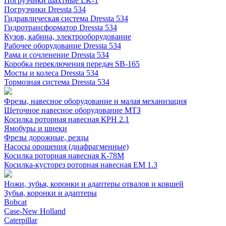
Погрузчики шахтные LK-1
Погрузчики Dressta 534
Гидравлическая система Dressta 534
Гидротрансформатор Dressta 534
Кузов, кабина, электрооборудование
Рабочее оборудование Dressta 534
Рама и сочленение Dressta 534
Коробка переключения передач SB-165
Мосты и колеса Dressta 534
Тормозная система Dressta 534
Фрезы, навесное оборудование и малая механизация
Щеточное навесное оборудование МТЗ
Косилка роторная навесная КРН 2.1
Ямобуры и шнеки
Фрезы дорожные, резцы
Насосы орошения (диафрагменные)
Косилка роторная навесная К-78М
Косилка-кусторез роторная навесная ЕМ 1.3
Ножи, зубья, коронки и адаптеры отвалов и ковшей
Зубья, коронки и адаптеры
Bobcat
Case-New Holland
Caterpillar