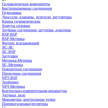
Гидравлические компоненты
Быстроразъемные соединения
Гидрозамки
Дроссели, клапаны, делители, регуляторы
Краны гидравлические
Хомуты силовые
Трубные соединения, штуцеры, адаптеры
BSP-BSP
BSP-Метрика
Фитинг всасывающий
JIC-JIC
JIC-BSP
Заглушки
Метрика-Метрика
JIC-Метрика
Поворотное соединение
Проходные соединения
NPT-BSP
Тройники
NPT-Метрика
Контрольно-измерительная аппаратура
Датчики, реле
Манометры, контрольные точки
Пневмогидроаккумуляторы