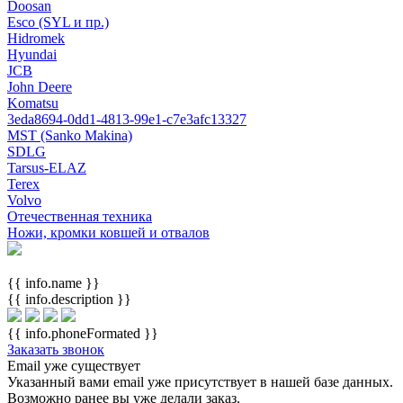
Doosan
Esco (SYL и пр.)
Hidromek
Hyundai
JCB
John Deere
Komatsu
3eda8694-0dd1-4813-99e1-c7e3afc13327
MST (Sanko Makina)
SDLG
Tarsus-ELAZ
Terex
Volvo
Отечественная техника
Ножи, кромки ковшей и отвалов
{{ info.name }}
{{ info.description }}
{{ info.phoneFormated }}
Заказать звонок
Email уже существует
Указанный вами email
уже присутствует в нашей базе данных.
Возможно ранее вы уже делали заказ.