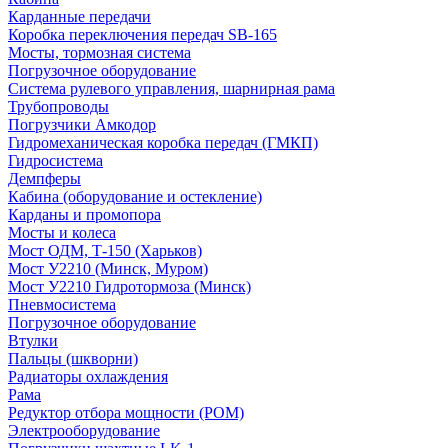
Карданные передачи
Коробка переключения передач SB-165
Мосты, тормозная система
Погрузочное оборудование
Система рулевого управления, шарнирная рама
Трубопроводы
Погрузчики Амкодор
Гидромеханическая коробка передач (ГМКП)
Гидросистема
Демпферы
Кабина (оборудование и остекление)
Карданы и промопора
Мосты и колеса
Мост ОДМ, Т-150 (Харьков)
Мост У2210 (Минск, Муром)
Мост У2210 Гидротормоза (Минск)
Пневмосистема
Погрузочное оборудование
Втулки
Пальцы (шкворни)
Радиаторы охлаждения
Рама
Редуктор отбора мощности (РОМ)
Электрооборудование