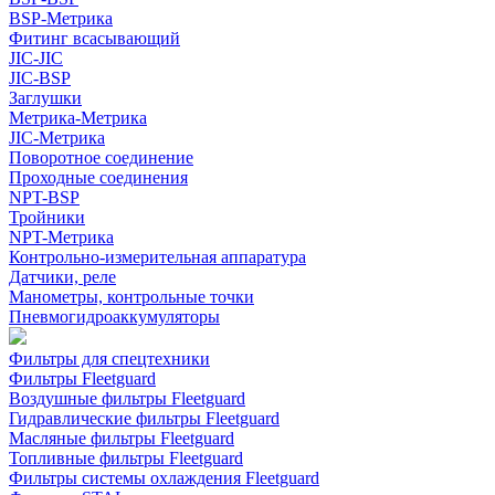
BSP-Метрика
Фитинг всасывающий
JIC-JIC
JIC-BSP
Заглушки
Метрика-Метрика
JIC-Метрика
Поворотное соединение
Проходные соединения
NPT-BSP
Тройники
NPT-Метрика
Контрольно-измерительная аппаратура
Датчики, реле
Манометры, контрольные точки
Пневмогидроаккумуляторы
Фильтры для спецтехники
Фильтры Fleetguard
Воздушные фильтры Fleetguard
Гидравлические фильтры Fleetguard
Масляные фильтры Fleetguard
Топливные фильтры Fleetguard
Фильтры системы охлаждения Fleetguard