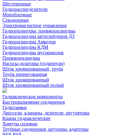
Шестеренные
Гидрораспределители
Моноблочные
Секционные
Электромагнитное управление
Гидроцилиндры, пневмоцилиндры
Гидроцилиндры автогрейдеров ДЗ
Гидроцилиндры Амкодор
Гидроцилиндры КДМ
Гидроцилиндры мусоровозов
Пневмоцилиндры
Насосы-дозаторы (гидрорули)
Шток хромированный, труба
Труба хонингованная
Шток хромированный
Шток хромированный полый
Гидравлические компоненты
Быстроразъемные соединения
Гидрозамки
Дроссели, клапаны, делители, регуляторы
Краны гидравлические
Хомуты силовые
Трубные соединения, штуцеры, адаптеры
BSP-BSP