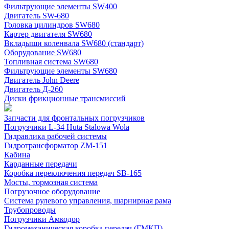
Фильтрующие элементы SW400
Двигатель SW-680
Головка цилиндров SW680
Картер двигателя SW680
Вкладыши коленвала SW680 (стандарт)
Оборудование SW680
Топливная система SW680
Фильтрующие элементы SW680
Двигатель John Deere
Двигатель Д-260
Диски фрикционные трансмиссий
Запчасти для фронтальных погрузчиков
Погрузчики L-34 Huta Stalowa Wola
Гидравлика рабочей системы
Гидротрансформатор ZM-151
Кабина
Карданные передачи
Коробка переключения передач SB-165
Мосты, тормозная система
Погрузочное оборудование
Система рулевого управления, шарнирная рама
Трубопроводы
Погрузчики Амкодор
Гидромеханическая коробка передач (ГМКП)