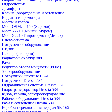
Гидросистема
Демпферы
Кабина (оборудование и остекление)
Карданы и промопора
Мосты и колеса
Мост ОДМ, Т-150 (Харьков)
Мост У2210 (Минск, Муром)
Мост У2210 Гидротормоза (Минск)
Пневмосистема
Погрузочное оборудование
Втулки
Пальцы (шкворни)
Радиаторы охлаждения
Рама
Редуктор отбора мощности (РОМ)
Электрооборудование
Погрузчики шахтные LK-1
Погрузчики Dressta 534
Гидравлическая система Dressta 534
Гидротрансформатор Dressta 534
Кузов, кабина, электрооборудование
Рабочее оборудование Dressta 534
Рама и сочленение Dressta 534
Коробка переключения передач SB-165