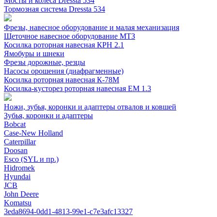
Мосты и колеса Dressta 534
Тормозная система Dressta 534
Фрезы, навесное оборудование и малая механизация
Щеточное навесное оборудование МТЗ
Косилка роторная навесная КРН 2.1
Ямобуры и шнеки
Фрезы дорожные, резцы
Насосы орошения (диафрагменные)
Косилка роторная навесная К-78М
Косилка-кусторез роторная навесная ЕМ 1.3
Ножи, зубья, коронки и адаптеры отвалов и ковшей
Зубья, коронки и адаптеры
Bobcat
Case-New Holland
Caterpillar
Doosan
Esco (SYL и пр.)
Hidromek
Hyundai
JCB
John Deere
Komatsu
3eda8694-0dd1-4813-99e1-c7e3afc13327