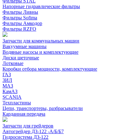
Фильтры STAL
Напорные гидравлические фильтры
Фильтры Ливны
Фильтры Sofima
Фильтры Амкодор
Фильтры RZFO
Запчасти для коммунальных машин
Вакуумные машины
Водяные насосы и комплектующие
Диски щеточные
Лотковые
Коробки отбора мощности, комплектующие
ГАЗ
ЗИЛ
МАЗ
КамАЗ
SCANIA
Техпластины
Цепи, транспортеры, разбрасыватели
Карданная передача
Запчасти для грейдеров
Автогрейдер ДЗ-122 -А/Б/Б7
Гидросистема ДЗ-122